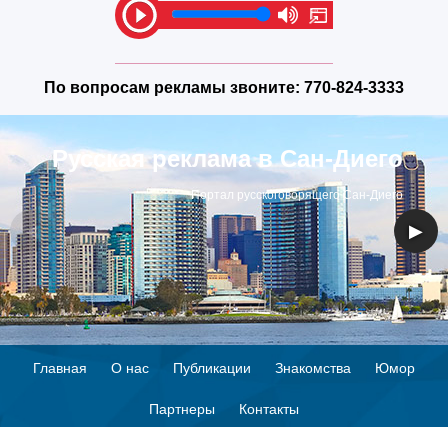
По вопросам рекламы звоните:
770-824-3333
Русская реклама в Сан-Диего
Портал русскоговорящего Сан-Диего
◀
▶
Главная
О нас
Публикации
Знакомства
Юмор
Партнеры
Контакты