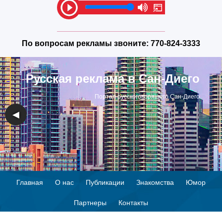
По вопросам рекламы звоните:
770-824-3333
Русская реклама в Сан-Диего
Портал русскоговорящего Сан-Диего
◀
▶
Главная
О нас
Публикации
Знакомства
Юмор
Партнеры
Контакты