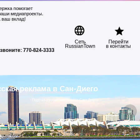
ержка помогает
наши медиапроекты.
 ваш вклад!
Сеть
Перейти
RussianTown
в контакты
звоните:
770-824-3333
сская реклама в Сан-Диего
Портал русскоговорящего Сан-Диего
▶