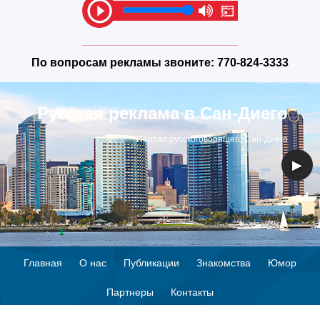
По вопросам рекламы звоните:
770-824-3333
Русская реклама в Сан-Диего
Портал русскоговорящего Сан-Диего
◀
▶
Главная
О нас
Публикации
Знакомства
Юмор
Партнеры
Контакты