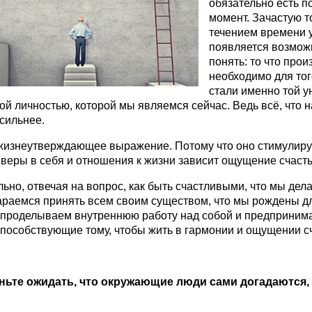
обязательно есть 
момент. Зачастую т
течением времени у
появляется возможн
понять: то что про
необходимо для тог
стали именно той у
ой личностью, которой мы являемся сейчас. Ведь всё, что на
 сильнее.
жизнеутверждающее выражение. Потому что оно стимулируе
 веры в себя и отношения к жизни зависит ощущение счасть
ьно, отвечая на вопрос, как быть счастливыми, что мы дел
араемся принять всем своим существом, что мы рождены дл
 проделываем внутреннюю работу над собой и предприним
способствующие тому, чтобы жить в гармонии и ощущении сч
аньте ожидать, что окружающие люди сами догадаются,