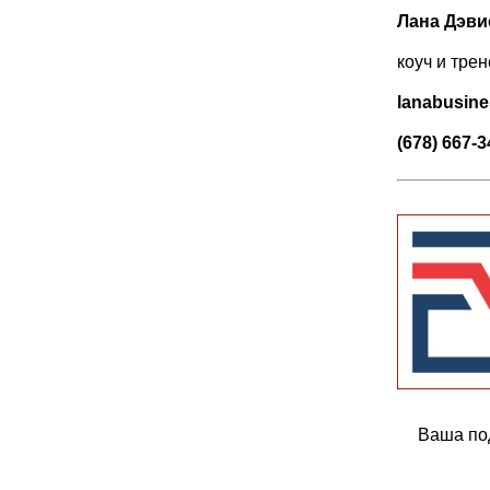
Лана Дэви
коуч и тре
lanabusin
(678) 667-
Ваша по