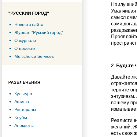
Наилучший 
Умалчивая 
"РУССКИЙ ГОРОД"
смысл смел
сами догад
Новости сайта
раздражает.
Журнал "Русский город"
Проявляйте
О журнале
пространст
О проекте
Multichoice Services
2. Будьте
Давайте лю
РАЗВЛЕЧЕНИЯ
отражается
терпите оп
Культура
энтузиазм.
Афиша
вашему пре
изматывает
Рестораны
Клубы
Реалистичн
Анекдоты
желаний. Ж
есть своя 