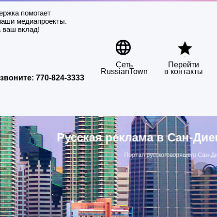
ержка помогает
наши медиапроекты.
 ваш вклад!
Сеть
Перейти
RussianTown
в контакты
звоните:
770-824-3333
сская реклама в Сан-Диего
Портал русскоговорящего Сан-Диего
▶