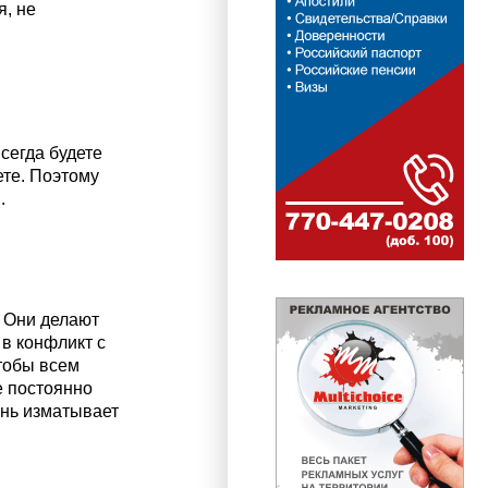
я, не
сегда будете
ете. Поэтому
.
. Они делают
 в конфликт с
тобы всем
е постоянно
ень изматывает