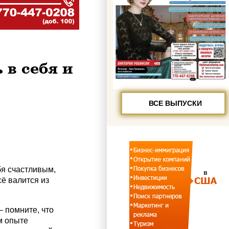
 в себя и
ВСЕ ВЫПУСКИ
бя счастливым,
сё валится из
– помните, что
м опыте