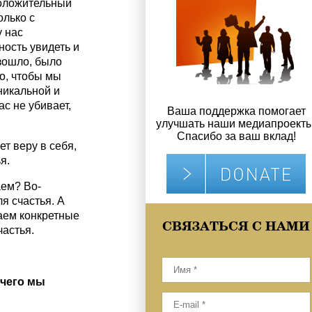
положительный
олько с
 нас
ость увидеть и
изошло, было
о, чтобы мы
никальной и
с не убивает,
Ваша поддержка помогает
улучшать наши медиапроекты
Спасибо за ваш вклад!
т веру в себя,
я.
аем? Во-
я счастья. А
аем конкретные
СВЯЗАТЬСЯ С НАМИ
астья.
 чего мы