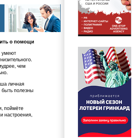
сить о помощи
и умеют
унизительного.
мудрее, чем
но.
аша личная
 быть полезны
и, поймёте
и настроения,