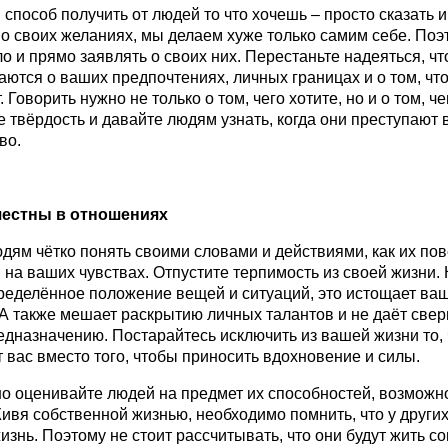
способ получить от людей то что хочешь – просто сказать и
о своих желаниях, мы делаем хуже только самим себе. Поэ
о и прямо заявлять о своих них. Перестаньте надеяться, ч
аются о ваших предпочтениях, личных границах и о том, что
 Говорить нужно не только о том, чего хотите, но и о том, че
 твёрдость и давайте людям узнать, когда они преступают
во.
 честны в отношениях
дям чётко понять своими словами и действиями, как их по
 на ваших чувствах. Отпустите терпимость из своей жизни. 
ределённое положение вещей и ситуаций, это истощает ваш
 А также мешает раскрытию личных талантов и не даёт све
дназначению. Постарайтесь исключить из вашей жизни то, 
 вас вместо того, чтобы приносить вдохновение и силы.
о оценивайте людей на предмет их способностей, возможн
ивя собственной жизнью, необходимо помнить, что у други
жизнь. Поэтому не стоит рассчитывать, что они будут жить 