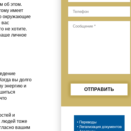
м об этом.
тому имеет
то окружающие
 вас
го не хотите.
 ваше личное
ведение
Когда вы долго
у энергию и
ОТПРАВИТЬ
ршиться
что
остей и
х людей тоже
согласно вашим