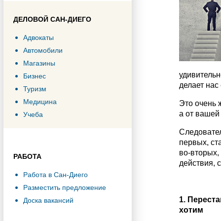
ДЕЛОВОЙ САН-ДИЕГО
Адвокаты
Автомобили
Магазины
удивительн
Бизнес
делает нас
Туризм
Медицина
Это очень 
а от вашей
Учеба
Следовател
первых, ст
во-вторых,
РАБОТА
действия, 
Работа в Сан-Диего
Разместить предложение
1. Перест
Доска вакансий
хотим