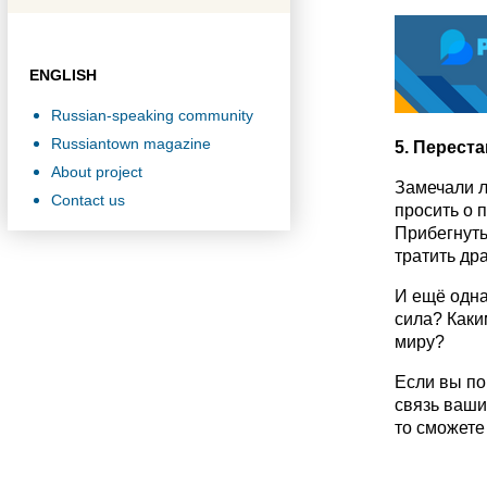
ENGLISH
Russian-speaking community
Russiantown magazine
5. Перест
About project
Замечали л
Contact us
просить о 
Прибегнуть
тратить др
И ещё одна
сила? Каки
миру?
Если вы по
связь ваши
то сможете