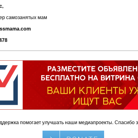
с,
нер самозанятых мам
essmama
.
com
3478
ддержка помогает улучшать наши медиапроекты. Спасибо з