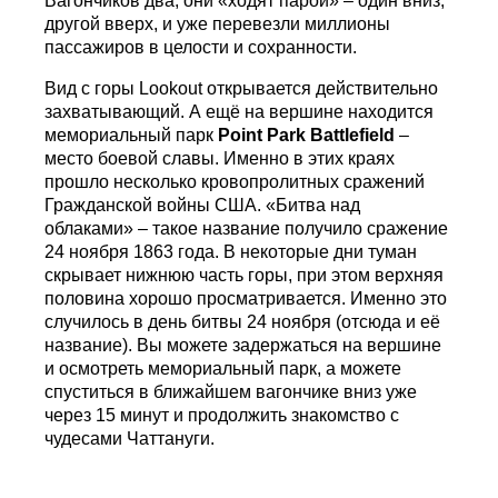
Вагончиков два, они «ходят парой» – один вниз,
другой вверх, и уже перевезли миллионы
пассажиров в целости и сохранности.
Вид с горы Lookout открывается действительно
захватывающий. А ещё на вершине находится
мемориальный парк
Point Park Battlefield
–
место боевой славы. Именно в этих краях
прошло несколько кровопролитных сражений
Гражданской войны США. «Битва над
облаками» – такое название получило сражение
24 ноября 1863 года. В некоторые дни туман
скрывает нижнюю часть горы, при этом верхняя
половина хорошо просматривается. Именно это
случилось в день битвы 24 ноября (отсюда и её
название). Вы можете задержаться на вершине
и осмотреть мемориальный парк, а можете
спуститься в ближайшем вагончике вниз уже
через 15 минут и продолжить знакомство с
чудесами Чаттануги.