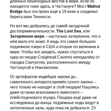
длинных пешеходных мостов в мире, если он
находится тоже здесь, в Чаттануге? Мост
Walnut
Bridge
был построен ещё в 19 веке и соединил
берега реки Теннесси.
Но вот мы добрались до самой загадочной
достопримечательности.
The
Lost
Sea
, или
Затерянное море
– настолько затерянное, что о
нём мало кто знает. А ведь это самое большое
подземное озеро в США и второе по величине в
мире. Чтобы его увидеть, нужно спуститься в
одну из пещер Craighead Сaverns неподалёку от
городка Свитуотер, расположенного между
Чаттанугой и Ноксвиллом.
От артефактов индейцев чироки до...
самогонного аппарата времён сухого закона –
чего только не находят в этой пещере! Нашлись
даже останки ископаемого животного –
плейстоценового ягуара. Пещера ещё даже не
исследована до конца: подземные ходы ведут в
затопленные залы, куда пока не добраться. 23