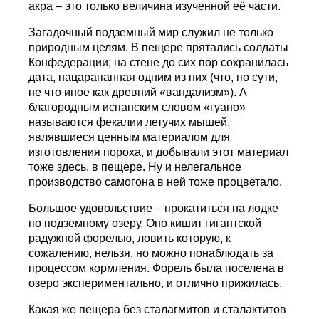
акра – это только величина изученной её части.
Загадочный подземный мир служил не только
природным целям. В пещере прятались солдаты
Конфедерации; на стене до сих пор сохранилась
дата, нацарапанная одним из них (что, по сути,
не что иное как древний «вандализм»). А
благородным испанским словом «гуано»
называются фекалии летучих мышей,
являвшиеся ценным материалом для
изготовления пороха, и добывали этот материал
тоже здесь, в пещере. Ну и нелегальное
производство самогона в ней тоже процветало.
Большое удовольствие – прокатиться на лодке
по подземному озеру. Оно кишит гигантской
радужной форелью, ловить которую, к
сожалению, нельзя, но можно понаблюдать за
процессом кормления. Форель была поселена в
озеро экспериментально, и отлично прижилась.
Какая же пещера без сталагмитов и сталактитов