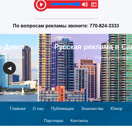
По вопросам рекламы звоните:
770-824-3333
Русская реклама в Сан-Диего
Портал русскоговорящего Сан-Диего
◀
▶
Главная
О нас
Публикации
Знакомства
Юмор
Партнеры
Контакты