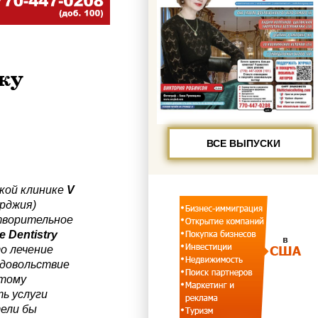
ку
ВСЕ ВЫПУСКИ
кой клинике
V
орджия)
творительное
e
Dentistry
то лечение
удовольствие
этому
ь услуги
ели бы