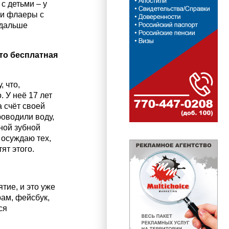
с детьми – у
ли флаеры с
 дальше
это бесплатная
 что,
. У неё 17 лет
 счёт своей
роводили воду,
ной зубной
е осуждаю тех,
ят этого.
тие, и это уже
ам, фейсбук,
ся