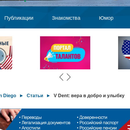
Публикации
Знакомства
Юмор
n Diego
►
Статьи
►
V Dent: вера в добро и улыбку