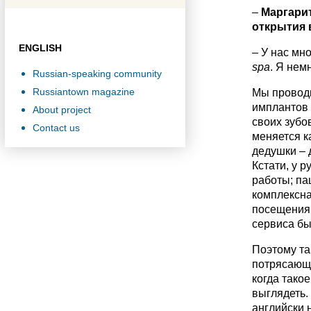
–
Маргарит
открытия 
ENGLISH
– У нас мн
spa
. Я нем
Russian-speaking community
Russiantown magazine
Мы проводи
имплантов 
About project
своих зубо
Contact us
меняется к
дедушки – 
Кстати, у 
работы; пац
комплексна
посещения в
сервиса бы
Поэтому та
потрясающи
когда тако
выглядеть.
английски 