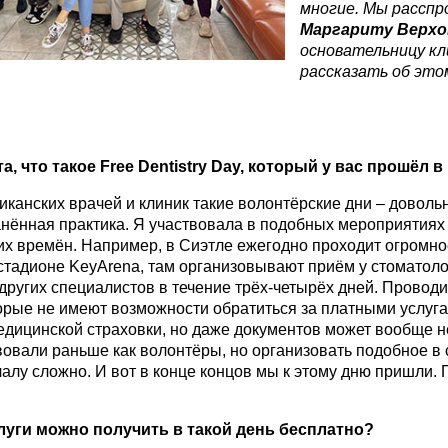
многие. Мы расспр
Маргариту Верхо
основательницу к
рассказать об это
а, что такое
Free
Dentistry
Day
, который у вас прошёл в
иканских врачей и клиник такие волонтёрские дни – доволь
нённая практика. Я участвовала в подобных мероприятиях
их времён. Например, в Сиэтле ежегодно проходит огромн
стадионе KeyArena, там организовывают приём у стоматоло
других специалистов в течение трёх-четырёх дней. Проводи
орые не имеют возможности обратиться за платными услугам
медицинской страховки, но даже документов может вообще н
вовали раньше как волонтёры, но организовать подобное в 
алу сложно. И вот в конце концов мы к этому дню пришли.
луги можно получить в такой день бесплатно?