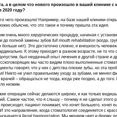
а, а в целом что нового произошло в вашей клинике с 
в 2020 году?
ого чего произошло! Например, на базе нашей клиники отк
ножко объясню, что это такое и почему пришла эта идея.
м очень много хирургических процедур, начиная с установ
и до полной замены зубов
full
mouth
rehabilitation
(когда, гру
в больше нет). Это достаточно сложно, и внешность человек
ардинально. К этому приходят в разном возрасте, не то что
допустим, был неудачный опыт лечения в другой стране и д
русскоговорящих мы часто видим плохо выполненные стома
иенты говорят, что у них с детства плохие зубы, но эта про
я! Никто не учил правильному уходу за зубами, не менял 
рачей – обращаться не тогда, когда уже поздно, а до того.
ло низким.
кие операции сейчас делаются широко, и как только видишь 
й. Самое частое, что я слышу – почему я не сделал этого 
е происходит, пациент понимает, что хочет большего, хочет 
 И это направление, когда стоматология соединяется с красо
называется
facial
harmonization
. Мы меняем цвет и форму зуб