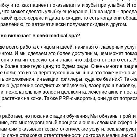
бку и то, как пациент показывает эти зубы при улыбке. И т
, что может сделать улыбку ещё краше. Наша идея – предла
такой кросс-сервис и давать скидки, то есть когда они обра
равлению, то автоматически получают скидки в другом.
но включает в себя
medical
spa
?
де всего
работа с лицом и шеей, начиная от лазерных услуг
нгом. И мы сделаем это более доступным, чем может показ
 они этим интересуются и знают, что эффект от этого есть. 
ь более приятную цену, то будем рады. Очень многие паци
е боли; это из-за перетруженных мышц и это тоже можно ис
ть омоложения, инъекции, филлеры, куда же без них? Такж
пию (удаление сосудистых звёздочек), лазерную шлифовку,
и, нежелательных волос и целлюлита, лечение акне и поста
 растяжек на коже. Также PRP-сыворотки, они дают потря
.
е работает, но пока на стадии обучения. Мы обязаны пройти
ию, это многоуровневый процесс и очень сложная сфера. 
там-сям оказывают косметологические услуги, рекламируют
. Но даже страховка ответственности доктора в медицинской