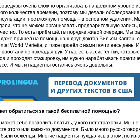
роцедуры очень сложно организовать на должном уровне из
ого количества времени, поэтому мы делали обследование 
онсультации, неотложную помощь – в основном удаления. М
али, что не можем организовать предварительную запись, 
честно. То есть приём шёл в порядке живой очереди. Мы р
м даже пришёл на помощь наш друг, доктор Вильям Капган, о
ntal World Marietta, и тоже провёл с нами почти весь день. 
 работали не покладая рук. У нас есть ассистентки, которые
ов и проходят стажировку, им нужно нарабатывать практиче
все. И мы, и пациенты остались очень довольны.
жет обратиться за такой бесплатной помощью?
е может себе позволить платить, у кого нет страховки. Мы не
ств этого или каких-то документов. Было много русскогово
 были беженцы. Многие пациенты нуждались в этом, но из-з