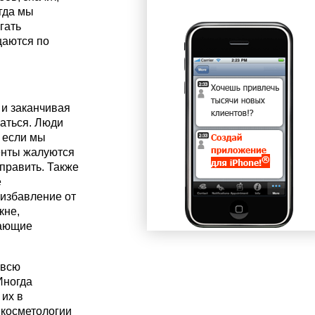
огда мы
гать
щаются по
 и заканчивая
аться. Люди
А если мы
енты жалуются
править. Также
е
 избавление от
кне,
сающие
 всю
Иногда
 их в
 косметологии