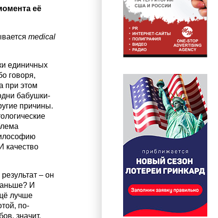
момента её
рывается
medical
ки единичных
бо говоря,
а при этом
 одни бабушки-
ругие причины.
тологические
блема
философию
 И качество
результат – он
раньше? И
ещё лучше
той, по-
ов, значит,