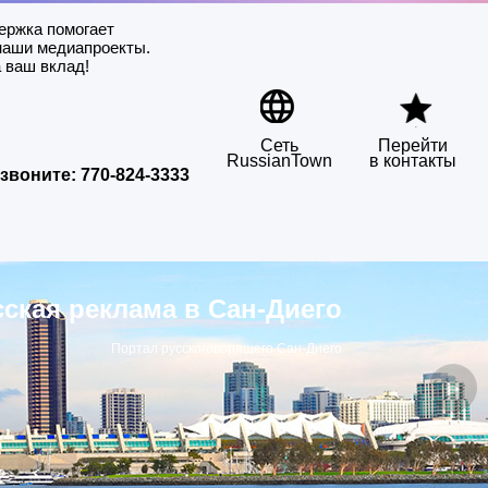
ержка помогает
наши медиапроекты.
 ваш вклад!
Сеть
Перейти
RussianTown
в контакты
звоните:
770-824-3333
сская реклама в Сан-Диего
Портал русскоговорящего Сан-Диего
▶