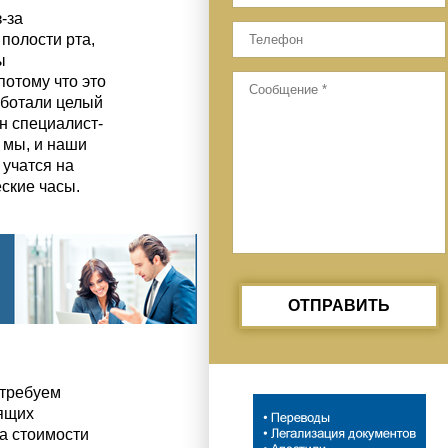
-за
полости рта,
ы
потому что это
аботали целый
н специалист-
И мы, и наши
 учатся на
ские часы.
ОТПРАВИТЬ
 требуем
рящих
а стоимости