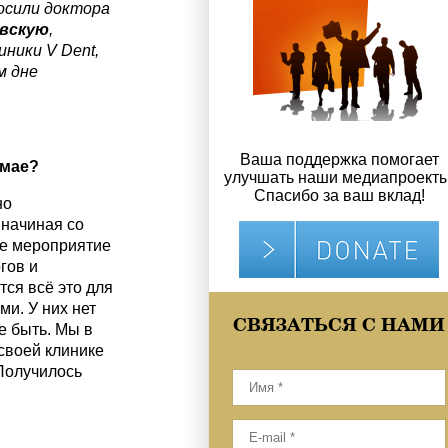
осили доктора
вскую
,
линики
V
Dent
,
м дне
Ваша поддержка помогает
 мае?
улучшать наши медиапроекты
Спасибо за ваш вклад!
но
 начиная со
ое мероприятие
гов и
тся всё это для
и. У них нет
СВЯЗАТЬСЯ С НАМИ
е быть. Мы в
своей клинике
 Получилось