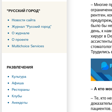
– Многие п
ограниченн
"РУССКИЙ ГОРОД"
рентген, к
Новости сайта
предупрежд
было бы не
Журнал "Русский город"
день, к на
О журнале
хирург в De
О проекте
ассистенты
Multichoice Services
стоматолог
Трудились 
РАЗВЛЕЧЕНИЯ
Культура
Афиша
–
А кто мо
Рестораны
Клубы
– Те, кто н
Анекдоты
доказатель
пациентов,