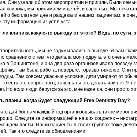
мя. Они узнали об этом мероприятии и пришли. Были семьи 
ая клиника, мы принимаем и детей, и взрослых. Мы печата
й о бесплатном дне и раздавали нашим пациентам, а они
 эту информацию из уст в уста.
 ли клиника какую-то выгоду от этого? Ведь, по сути, 
отворительность, мы не задумывались о выгоде. Я вам скажу,
о сравнению с тем, что делала моя подруга, это очень мало
ка в Вашингтоне, и она два раза организовывала поездку за
Африку. Там была работа, поверьте, гораздо тяжелее. Они п
лодцы. Там совсем ужасные условия, дети умирают от обыч
 То есть это вопрос того, хочешь ты это делать или нет. Я н
ет. Но если люди берутся за это, мне кажется, они просто хот
ть планы, когда будет следующий
Free
Dentistry
Day
?
 что дай бог нам каждый год организовывать такое мероприя
рошо. Следите за информацией в наших соцсетях – инстагр
мещаем посты. Наши пациенты в своих группах тоже делят
й. Так что следите за обновлениями.