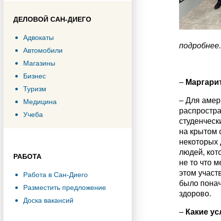
ДЕЛОВОЙ САН-ДИЕГО
Адвокаты
подробнее.
Автомобили
Магазины
Бизнес
–
Маргарит
Туризм
– Для амер
Медицина
распростра
Учеба
студенческ
на крытом 
некоторых 
людей, кот
РАБОТА
не то что 
этом участ
Работа в Сан-Диего
было понач
Разместить предложение
здорово.
Доска вакансий
–
Какие ус