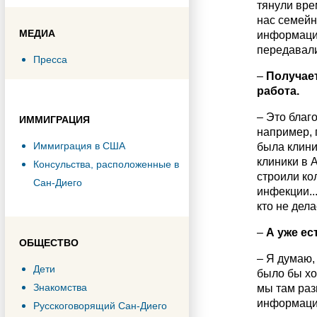
тянули вре
нас семейн
МЕДИА
информацие
передавали
Пресса
–
Получает
работа.
– Это благ
ИММИГРАЦИЯ
например, п
Иммиграция в США
была клини
клиники в 
Консульства, расположенные в
строили ко
Сан-Диего
инфекции...
кто не дела
–
А уже ес
ОБЩЕСТВО
– Я думаю,
Дети
было бы хо
Знакомства
мы там раз
информацие
Русскоговорящий Сан-Диего