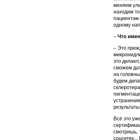
меняем улы
находим то
пациентам 
одному нап
–
Что имен
– Это
преж
микронидли
это делают,
сможем дат
на головны
будем дела
склеротера
пигментаци
устранение
результаты
Всё это уж
сертификац
смотришь, 
соцсетях..