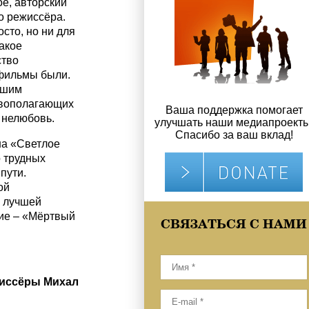
ое, авторский
о режиссёра.
осто, но ни для
такое
ство
 фильмы были.
ашим
овополагающих
Ваша поддержка помогает
 нелюбовь.
улучшать наши медиапроекты
Спасибо за ваш вклад!
на «Светлое
о трудных
пути.
ой
е лучшей
ние – «Мёртвый
СВЯЗАТЬСЯ С НАМИ
жиссёры Михал