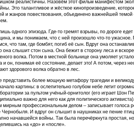
ишком реалистичны. Назовём этот фильм манифестом экол
йны. Это талантливое и жёсткое кинопроизведение, которо
ей и жанров повествования, объединено важнейшей темой 
ем.
лишь одного эпизода. Где-то гремят взрывы, по дороге едет
ина, и мы понимаем, что с ней произошло что-то ужасное.
я, что там, где бомбят, погиб её сын. Вдруг она останавли
то она слышит стон сына. Она бежит в сторону леса и вскор
аненого волка. Потом в местной больнице она умоляет устало
 и он, понимая её состояние, делает это! А потом, через не
ают здорового волка обратно в лес.
е представить более мощную метафору трагедии и великоду
начало картины: в ослепительно голубом небе летит огромн
аборатории за пультом учёный-орнитолог (его играет Шон Пе
ипиально важно для него как для политического активиста).
м мирным профессиональным делом – записывает голоса ре
е Чернобыля. И вдруг он слышит в наушниках не пение пти
апно начавшейся войны. Так была перечёркнута простая, н
делившись на «до» и «после».