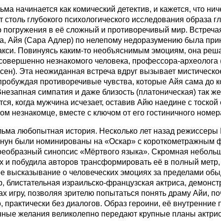
ма начинается как комический детектив, и кажется, что нич
 столь глубокого психологического исследования образа гл
 погружения в её сложный и противоречивый мир. Встреча
а, Айя (Сара Адлер) по нелепому недоразумению была при
акси. Повинуясь каким-то необъяснимым эмоциям, она реша
совершенно незнакомого человека, профессора-археолога (
сен). Эта неожиданная встреча вдруг вызывает мистическ
пробуждая противоречивые чувства, которые Айя сама до к
Внезапная симпатия и даже близость (платоническая) так ж
тся, когда мужчина исчезает, оставив Айю наедине с тоской 
ом незнакомце, вместе с ключом от его гостиничного номер
льма любопытная история. Несколько лет назад режиссеры
нун были номинированы на «Оскар» с короткометражным 
оеобразный синопсис «Мёртвого языка». Скромная неболь
х и побудила авторов трансформировать её в полный метр,
е высказывание о человеческих эмоциях за пределами обы
, блистательная израильско-французская актриса, демонст
ах игру, позволяя зрителю попытаться понять драму Айи, поч
, практически без диалогов. Образ героини, её внутренние
ные желания великолепно передают крупные планы актри