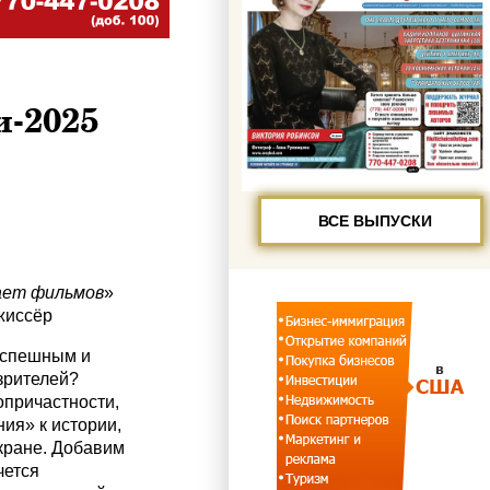
-2025
ВСЕ ВЫПУСКИ
ает фильмов
»
жиссёр
успешным и
зрителей?
опричастности,
ия» к истории,
кране. Добавим
чется