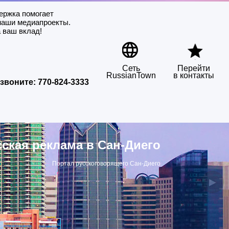
ержка помогает
наши медиапроекты.
 ваш вклад!
Сеть
Перейти
RussianTown
в контакты
звоните:
770-824-3333
сская реклама в Сан-Диего
Портал русскоговорящего Сан-Диего
▶