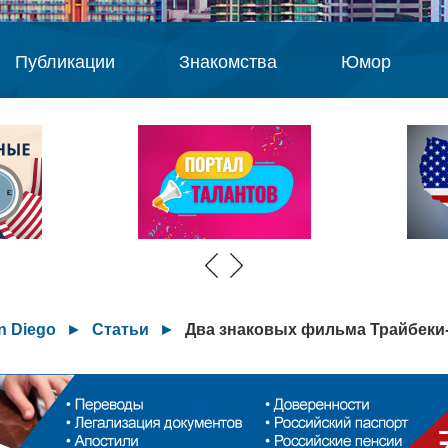
Публикации
Знакомства
Юмор
n Diego
►
Статьи
►
Два знаковых фильма Трайбеки