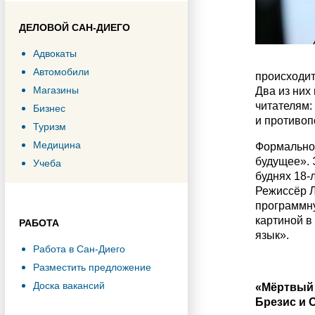
ДЕЛОВОЙ САН-ДИЕГО
Адвокаты
Автомобили
происходит
Магазины
Два из них
читателям:
Бизнес
и противоп
Туризм
Медицина
Формально 
будущее». 
Учеба
буднях 18-
Режиссёр Л
программну
картиной в
РАБОТА
язык».
Работа в Сан-Диего
Разместить предложение
Доска вакансий
«Мёртвый 
Брезис и 