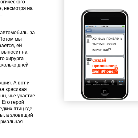
огического
е, несмотря на
–
 автомобиль, за
 Потом мы
вается, ей
е выносит на
го хирурга
сколько дней
шия. А вот и
ая красивая
нн, чьё участие
 Его герой
дких птиц где-
цы, а зловещий
ормальная