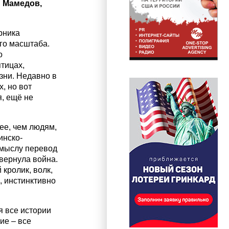
 Мамедов,
рника
го масштаба.
о
тицах,
зни. Недавно в
, но вот
, ещё не
ее, чем людям,
инско-
смыслу перевод
вернула война.
кролик, волк,
, инстинктивно
я все истории
ие – все