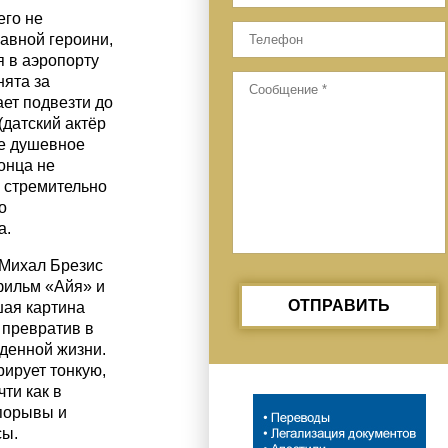
его не
авной героини,
я в аэропорту
нята за
ет подвезти до
датский актёр
ое душевное
онца не
е стремительно
о
а.
 Михал Брезис
фильм «Айя» и
ОТПРАВИТЬ
шая картина
 превратив в
денной жизни.
рирует тонкую,
ти как в
 порывы и
сы.