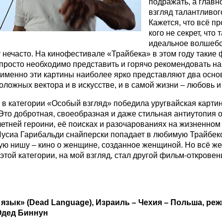
подражать, а главн
взгляд талантливог
Кажется, что всё пр
кого не секрет, что 
идеальное волшеб
 нечасто. На кинофестивале «Трайбека» в этом году такие
 просто необходимо представить и горячо рекомендовать н
 именно эти картины наиболее ярко представляют два осн
оложных вектора и в искусстве, и в самой жизни – любовь и
в категории «Особый взгляд» победила уругвайская карти
Это добротная, своеобразная и даже стильная антиутопия 
летней героини, её поисках и разочарованиях на жизненном 
усиа Гарибальди снайперски попадает в любимую Трайбек
ю нишу – кино о женщине, созданное женщиной. Но всё ж
 этой категории, на мой взгляд, стал другой фильм-открове
язык» (
Dead
Language
),
Израиль – Чехия – Польша, ре
Одед Биннун