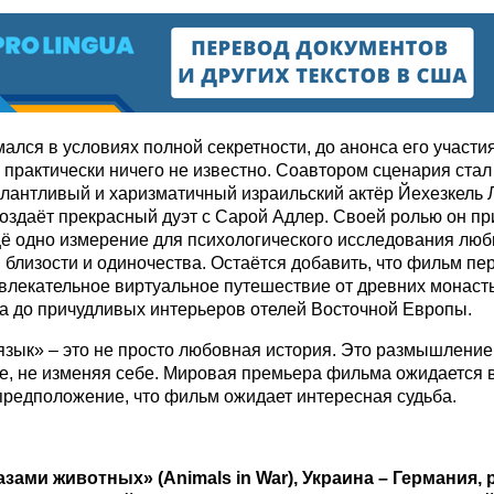
ался в условиях полной секретности, до анонса его участи
 практически ничего не известно. Соавтором сценария ста
лантливый и харизматичный израильский актёр Йехезкель 
оздаёт прекрасный дуэт с Сарой Адлер. Своей ролью он пр
щё одно измерение для психологического исследования люб
 близости и одиночества. Остаётся добавить, что фильм пе
увлекательное виртуальное путешествие от древних монас
 до причудливых интерьеров отелей Восточной Европы.
зык» – это не просто любовная история. Это размышление
е, не изменяя себе. Мировая премьера фильма ожидается в
 предположение, что фильм ожидает интересная судьба.
азами животных» (
Animals
in
War
), Украина – Германия,