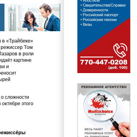
я в «Трайбеке»
л режиссер Том
Лазаров в роли
идаёт картине
ви и
реносит
тырей
 о сложности
 октябре этого
 режиссёры