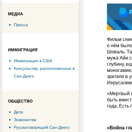
МЕДИА
Пресса
Фильм сним
о нём было
ИММИГРАЦИЯ
Шоваль. Та
мужа Айи с
Иммиграция в США
глубину, е
Консульства, расположенные в
моногамии,
Сан-Диего
зрителя в 
Иерусалима
«Мертвый я
быть вмест
ОБЩЕСТВО
года. Есть
Дети
Знакомства
Русскоговорящий Сан-Диего
«Война гл