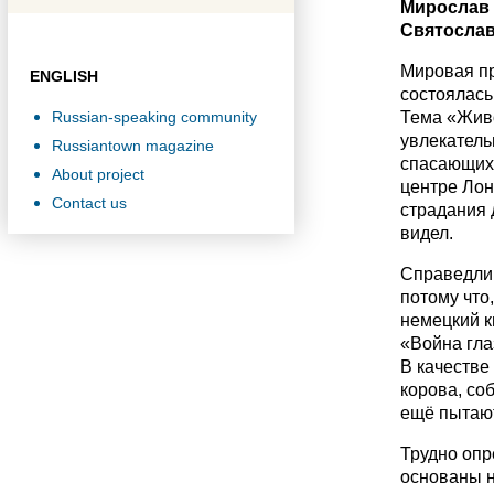
Мирослав 
Святослав
Мировая пр
ENGLISH
состоялась
Russian-speaking community
Тема «Живо
увлекатель
Russiantown magazine
спасающих 
About project
центре Лон
Contact us
страдания 
видел.
Справедлив
потому что,
немецкий к
«Война гла
В качестве
корова, со
ещё пытают
Трудно опр
основаны н