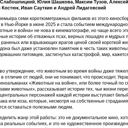
Слабошпицкий, Юлия Шашкова, Максим Тузов, Алексей
 Костюк, Иван Сауткин и Андрей Лидаговский
емьера семи короткометражных фильмов из этого киносбо
 в Нью-Йорке в июне 2025 и стала событием международно
тные и война» не нова в кинематографе, но чаще всего эт
ные истории об отважных псах, верных лошадях и мудрых п
раненых или взрывающих врагов ценой своей короткой жи
дона был даже установлен памятник в честь таких животных
домашних питомцев, застигнутых катастрофой, мир, кажется
о утверждение, что животным во время войны даже тяжел
 в отличие от людей, они не понимают, что происходит. Укра
иноальманах «Животные на войне», или более точный по 
зами животных», рассказывает истории тех, чьи жизни пере
 центральных персонажей каждой истории выступают белый 
бака или коза, которые, несмотря на собственные страдания
ся оставаться полезными людям.
еделить жанр этой работы: это не документальное кино, хот
а реальных событиях, и это не художественное произведен