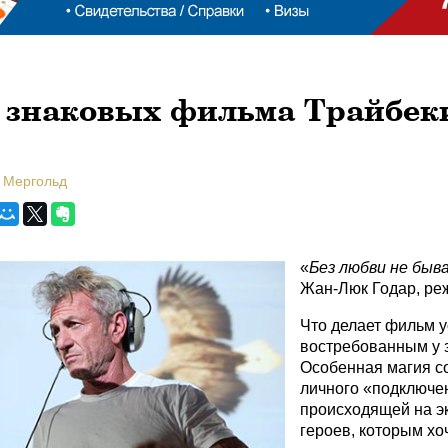
 знаковых фильма Трайбеки
 Мергольд
«
Без любви не
быв
Жан-Люк Годар, ре
Что делает фильм 
востребованным у 
Особенная магия с
личного «подключен
происходящей на э
героев, которым хо