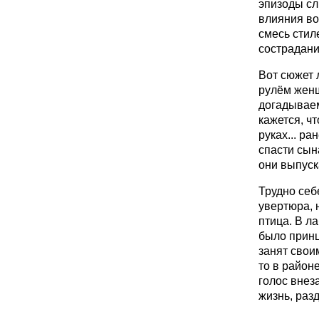
эпизоды сл
влияния во
смесь стил
сострадани
Вот сюжет 
рулём женщ
догадываемс
кажется, ч
руках... р
спасти сына
они выпуск
Трудно себ
увертюра, 
птица. В л
было принц
занят свои
то в район
голос внез
жизнь, раз