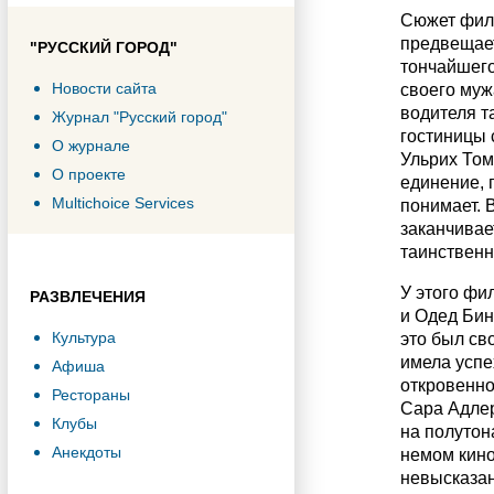
Сюжет филь
предвещает
"РУССКИЙ ГОРОД"
тончайшего
Новости сайта
своего муж
водителя т
Журнал "Русский город"
гостиницы 
О журнале
Ульрих Том
О проекте
единение, 
Multichoice Services
понимает. 
заканчивае
таинственн
У этого фи
РАЗВЛЕЧЕНИЯ
и Одед Бин
Культура
это был св
имела успе
Афиша
откровенно
Рестораны
Сара Адлер
Клубы
на полутон
Анекдоты
немом кино
невысказан