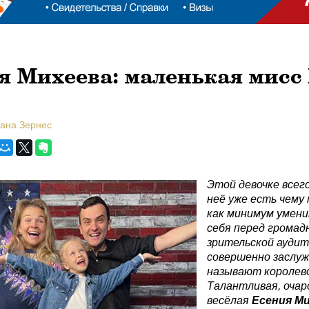
я Михеева: маленькая мисс
лана Зернес
Этой девочке всего
неё уже есть чему 
как минимум умен
себя перед громад
зрительской аудит
совершенно заслу
называют королево
Талантливая, очар
весёлая
Есения М