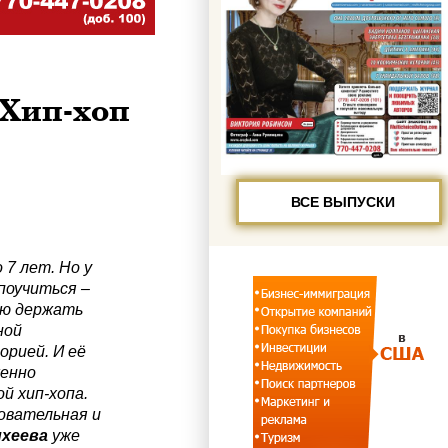
 Хип-хоп
ВСЕ ВЫПУСКИ
 7 лет. Но у
поучиться –
ию держать
ной
орией. И её
женно
й хип-хопа.
овательная и
ихеева
уже