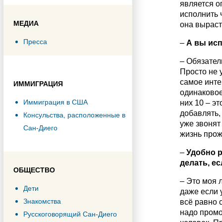
является о
исполнить 
МЕДИА
она выраст
Пресса
–
А вы исп
– Обязатель
Просто не у
самое инте
ИММИГРАЦИЯ
одинаковое
Иммиграция в США
них 10 – эт
добавлять, 
Консульства, расположенные в
уже звонят
Сан-Диего
жизнь прож
–
Удобно 
делать, е
ОБЩЕСТВО
– Это моя л
Дети
даже если 
Знакомства
всё равно 
надо промо
Русскоговорящий Сан-Диего