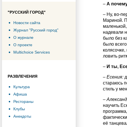
–
А почему
"РУССКИЙ ГОРОД"
– Ну, во-п
Мариной. П
Новости сайта
маленькой,
Журнал "Русский город"
надевали н
О журнале
было без к
было всего
О проекте
колясочке,
Multichoice Services
ловить ритм
–
И ты, Ес
РАЗВЛЕЧЕНИЯ
–
Есения:
д
стараюсь п
Культура
стиль у ме
Афиша
–
Александ
Рестораны
научить Ес
Клубы
программа,
Анекдоты
фактически
её танцева