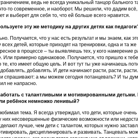
граничением, ведь не всегда уникальный танцор бального т
что-то современное, и наоборот. Мы решили, что дадим всё,
ет и выберет для себя то, что ей больше всего нравится.
ользуете эту же методику на других детях как педагоги
но. Получается, что у нас есть результат и мы знаем, как эт
 всех детей, которые приходят на тренировки, одна и та же 
ресное в процессе – ты выявляешь тех, у кого намерение р
. Или примерно одинаковое. Получается, что пришло к тебе 
о те, кто имеет общую цель. И вот тут ты уже начинаешь пот
добавлять, добавлять. И дети начинают расти, расти, расти
 и спрашивают: а мы можем сегодня потанцевать? И ты дум
ил не напрасно.
работать с талантливыми и мотивированными детьми. 
сли ребёнок немножко ленивый?
юбимая тема. Я всегда утверждал, что дети, которые очень х
у них несовершенные физические возможности или недоста
сделают лучше, чем дети с талантом, которых нужно заставл
тивировать, дисциплинировать и развивать. Танцевать мо