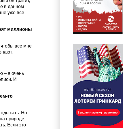
рый он тратит,
ие в данном
ьше уже всё
трят миллионы
 чтобы все мне
опают.
ю – я очень
описи. И
чем-то
отдыхать. Но
на природе,
ть. Если это