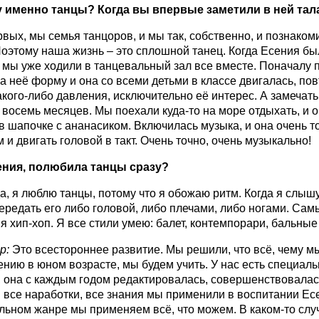
 именно танцы? Когда вы впервые заметили в ней тал
ервых, мы семья танцоров, и мы так, собственно, и познаком
оэтому наша жизнь – это сплошной танец. Когда Есения бы
 мы уже ходили в танцевальный зал все вместе. Поначалу 
а неё форму и она со всеми детьми в классе двигалась, пов
акого-либо давления, исключительно её интерес. А замечать 
 восемь месяцев. Мы поехали куда-то на море отдыхать, и 
 в шапочке с ананасиком. Включилась музыка, и она очень т
 и двигать головой в такт. Очень точно, очень музыкально!
ения, полюбила танцы сразу?
а, я люблю танцы, потому что я обожаю ритм. Когда я слышу
ередать его либо головой, либо плечами, либо ногами. Са
ня хип-хоп. Я все стили умею: балет, контемпорари, бальные
р:
Это всестороннее развитие. Мы решили, что всё, чему 
ению в юном возрасте, мы будем учить. У нас есть специал
 она с каждым годом редактировалась, совершенствовалас
 все наработки, все знания мы применили в воспитании Есе
льном жанре мы применяем всё, что можем. В каком-то слу