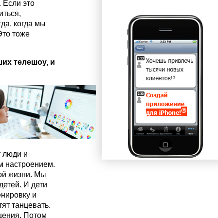
 Если это
иться,
да, когда мы
Это тоже
их телешоу, и
т люди и
м настроением.
ной жизни. Мы
етей. И дети
енировку и
тят танцевать.
щения. Потом