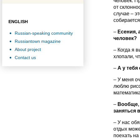
человек. Пр
от склоннос
случае – э
собирается
ENGLISH
–
Есения, 
Russian-speaking community
человек?
Russiantown magazine
About project
– Когда я 
хлопали, ч
Contact us
–
А у тебя
– У меня о
люблю рисо
математика
–
Вообще, 
заняться 
– У нас об
отдых може
поехать на