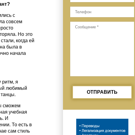
ант?
ились с
ла совсем
просто
торяла. Но это
стали, когда ей
она была в
очно начала
 ритм, я
мый любимый
ОТПРАВИТЬ
 танцы.
мы сможем
ьная учебная
ь. И
нии. То есть в
чае сам стиль