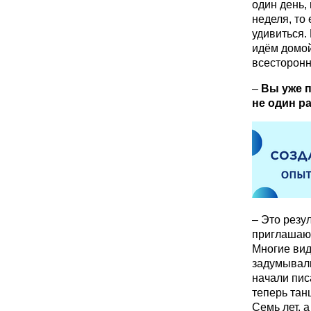
один день,
неделя, то
удивиться.
идём домой
всесторонн
–
Вы уже п
не один ра
– Это резул
приглашают
Многие видя
задумывали
начали пис
теперь танц
Семь лет, 