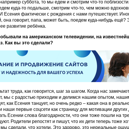
 например суббота, то мы едем и смотрим что-то поблизости.
 едем куда-то подальше, смотрим что-то, чем можно вдохнов
 И Есения фактически с рождения с нами путешествует. Иног
, она говорит, папа, может быть, поедем куда-нибудь ещё? 
ее развитие ребёнка.
обывали на американском телевидении, на известнейш
з. Как вы это сделали?
ьтат труда, как говорится, шаг за шагом. Когда нас замечаю
, мы с радостью приходим и делимся нашим опытом, наши
т, как Есения танцует, но очень редко – какая она в реаль
 наши первые соцсети как страницу для мотивации других д
ать Есении слова благодарности, что они тоже пошли на тр
уют. Родители репостят и пишут, что их дети теперь тоже хо
а мы сделали, что хотели. Это здорово, это нереальные ощу