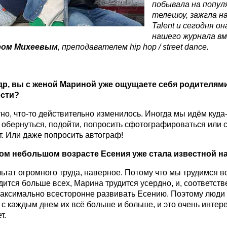
побывала на попул
телешоу, зажгла н
Talent
и сегодня она
нашего журнала вм
ром Михеевым
, преподавателем
hip
hop
/
street
dance
.
р, вы с женой Мариной уже ощущаете себя родителям
сти?
тно, что-то действительно изменилось. Иногда мы идём куда-
 обернуться, подойти, попросить сфотографироваться или с
. Или даже попросить автограф!
ком небольшом возрасте Есения уже стала известной н
льтат огромного труда, наверное. Потому что мы трудимся в
дится больше всех, Марина трудится усердно, и, соответств
аксимально всесторонне развивать Есению. Поэтому люди 
и с каждым днем их всё больше и больше, и это очень интере
т.