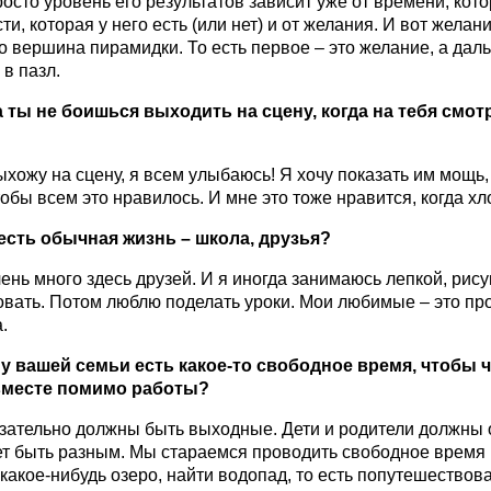
осто уровень его результатов зависит уже от времени, кото
ти, которая у него есть (или нет) и от желания. И вот желан
то вершина пирамидки. То есть первое – это желание, а дал
 в пазл.
а ты не боишься выходить на сцену, когда на тебя смо
выхожу на сцену, я всем улыбаюсь! Я хочу показать им мощь,
тобы всем это нравилось. И мне это тоже нравится, когда хл
 есть обычная жизнь – школа, друзья?
чень много здесь друзей. И я иногда занимаюсь лепкой, рису
вать. Потом люблю поделать уроки. Мои любимые – это пр
.
у вашей семьи есть какое-то свободное время, чтобы 
вместе помимо работы?
язательно должны быть выходные. Дети и родители должны 
т быть разным. Мы стараемся проводить свободное время 
 какое-нибудь озеро, найти водопад, то есть попутешествова