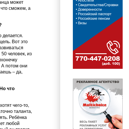
анца может
 что сможем, а
?
о делается.
цель. Вот это
азвиваться
50 человек, из
ихонечку
. А потом они
аешь – да,
Но что
отят чего-то,
точно таланта,
ять. Ребёнка
жет любой