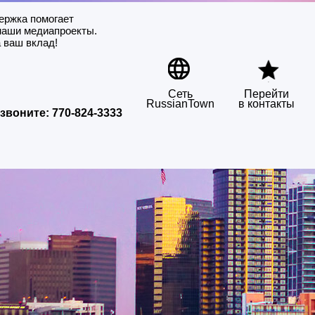
ержка помогает
наши медиапроекты.
 ваш вклад!
Сеть
Перейти
RussianTown
в контакты
звоните:
770-824-3333
сская реклама в Сан-Диего
Портал русскоговорящего Сан-Диего
▶