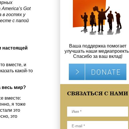
ярных
а
America
’
s
Got
 в гостях у
есте с папой
Ваша поддержка помогает
и настоящей
улучшать наши медиапроекты
Спасибо за ваш вклад!
то вместе, и
казать какой-то
а весь мир?
СВЯЗАТЬСЯ С НАМИ
се вместе:
енно, я тоже
стали это
сно, это