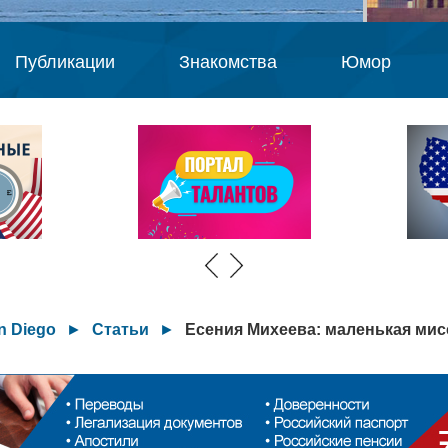
Публикации
Знакомства
Юмор
n Diego
►
Статьи
►
Есения Михеева: маленькая мис