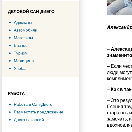
ДЕЛОВОЙ САН-ДИЕГО
Адвокаты
Александ
Автомобили
Магазины
Бизнес
–
Александ
Туризм
знаменито
Медицина
– Если чес
Учеба
люди могут
комплимент
–
Как в та
РАБОТА
– Это резу
Работа в Сан-Диего
Есения тру
Разместить предложение
стараюсь м
замечать, 
Доска вакансий
вдохновляе