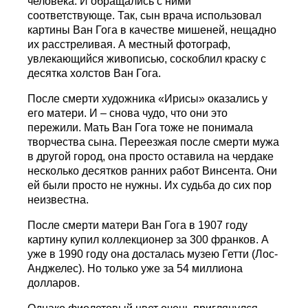
человека. И обращались с ними
соответствующе. Так, сын врача использовал
картины Ван Гога в качестве мишеней, нещадно
их расстреливая. А местный фотограф,
увлекающийся живописью, соскоблил краску с
десятка холстов Ван Гога.
После смерти художника «Ирисы» оказались у
его матери. И – снова чудо, что они это
пережили. Мать Ван Гога тоже не понимала
творчества сына. Переезжая после смерти мужа
в другой город, она просто оставила на чердаке
несколько десятков ранних работ Винсента. Они
ей были просто не нужны. Их судьба до сих пор
неизвестна.
После смерти матери Ван Гога в 1907 году
картину купил коллекционер за 300 франков. А
уже в 1990 году она досталась музею Гетти (Лос-
Анджелес). Но только уже за 54 миллиона
долларов.