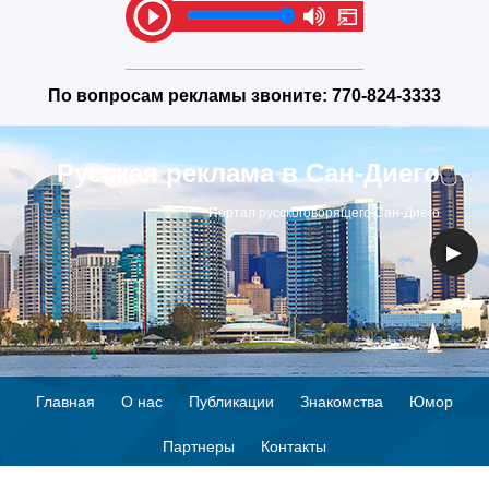
По вопросам рекламы звоните:
770-824-3333
Русская реклама в Сан-Диего
Портал русскоговорящего Сан-Диего
◀
▶
Главная
О нас
Публикации
Знакомства
Юмор
Партнеры
Контакты