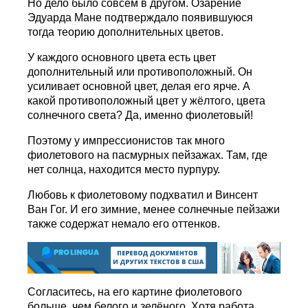
Но дело было совсем в другом. Озарение
Эдуарда Мане подтверждало появившуюся
тогда теорию дополнительных цветов.
У каждого основного цвета есть цвет
дополнительный или противоположный. Он
усиливает основной цвет, делая его ярче. А
какой противоположный цвет у жёлтого, цвета
солнечного света? Да, именно фиолетовый!
Поэтому у импрессионистов так много
фиолетового на пасмурных пейзажах. Там, где
нет солнца, находится место пурпуру.
Любовь к фиолетовому подхватил и Винсент
Ван Гог. И его зимние, менее солнечные пейзажи
также содержат немало его оттенков.
Согласитесь, на его картине фиолетового
больше, чем белого и зелёного. Хотя работа