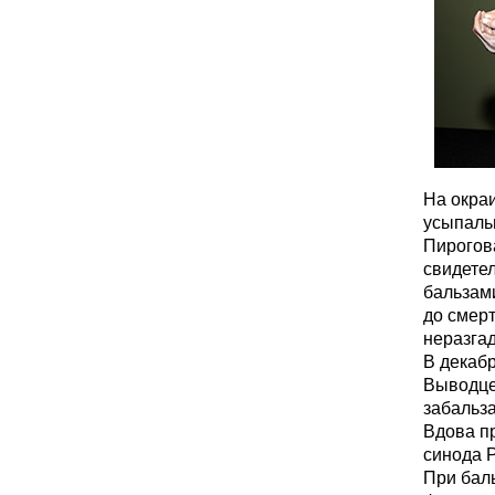
На окра
усыпаль
Пирогова
свидетел
бальзам
до смер
неразгад
В декабр
Выводцев
забальз
Вдова п
синода 
При бал