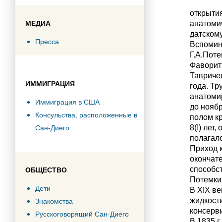
открытия
МЕДИА
анатоми
датском
Пресса
Вспомин
Г.А.Поте
Фаворит 
Тавричес
ИММИГРАЦИЯ
года. Тр
анатоми
Иммиграция в США
до ноябр
Консульства, расположенные в
полом кр
8(!) лет
Сан-Диего
полагало
Приход к
окончате
способст
ОБЩЕСТВО
Потемкин
Дети
В XIX в
жидкост
Знакомства
консерв
Русскоговорящий Сан-Диего
В 1835 г