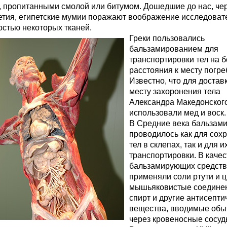
, пропитанными смолой или битумом. Дошедшие до нас, че
етия, египетские мумии поражают воображение исследоват
остью некоторых тканей.
Греки пользовались
бальзамированием для
транспортировки тел на 
расстояния к месту погре
Известно, что для доставк
месту захоронения тела
Александра Македонского
использовали мед и воск.
В Средние века бальзам
проводилось как для сох
тел в склепах, так и для и
транспортировки. В качес
бальзамирующих средств
применяли соли ртути и ц
мышьяковистые соедине
спирт и другие антисепти
вещества, вводимые обы
через кровеносные сосуд