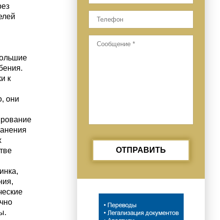
рез
елей
большие
бения.
и к
, они
ирование
ранения
х
ОТПРАВИТЬ
тве
инка,
ния,
ческие
чно
ы.