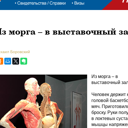
з морга – в выставочный з
ихаил Боровский
Из морга – в
выставочный зал
Человек держит 
головой баскетб
мяч. Приготовилс
броску. Руки пол
в локтевых суста
мышцы напряжен