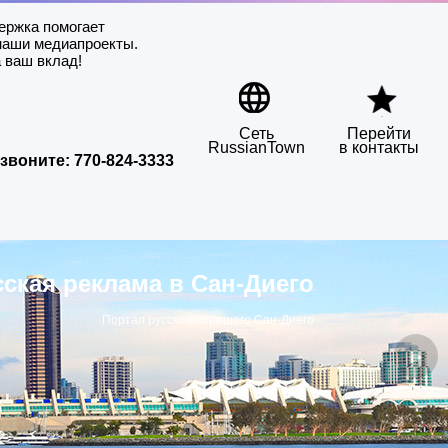
ержка помогает
наши медиапроекты.
 ваш вклад!
Сеть
Перейти
RussianTown
в контакты
звоните:
770-824-3333
сская реклама в Сан-Диего
Портал русскоговорящего Сан-Диего
▶