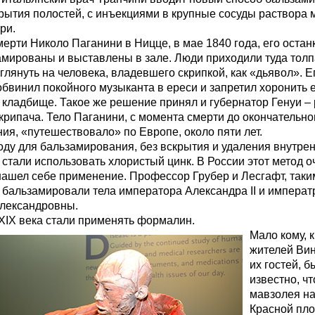
крытия полостей, с инъекциями в крупные сосуды раствора
ри.
ерти Николо Паганини в Ницце, в мае 1840 года, его остан
амированы и выставлены в зале. Люди приходили туда толп
глянуть на человека, владевшего скрипкой, как «дьявол». 
бвинил покойного музыканта в ереси и запретил хоронить е
кладбище. Такое же решение принял и губернатор Генуи –
крипача. Тело Паганини, с момента смерти до окончательно
ия, «путешествовало» по Европе, около пяти лет.
оду для бальзамирования, без вскрытия и удаления внутре
 стали использовать хлористый цинк. В России этот метод о
нашел себе применение. Профессор Грубер и Лесгафт, таки
 бальзамировали тела императора Александра II и импера
лександровны.
XIX века стали применять формалин.
Мало кому, 
жителей Ви
их гостей, б
известно, ч
мавзолея н
Красной пл