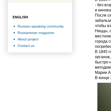
- без вс
и кинова
После см
ENGLISH
забальз
чтобы вз
Russian-speaking community
Ниццы, о
Russiantown magazine
местном 
About project
города с
Contact us
погребен
В 1845 г
органов,
быстро 
методом
Марии А
В конце 