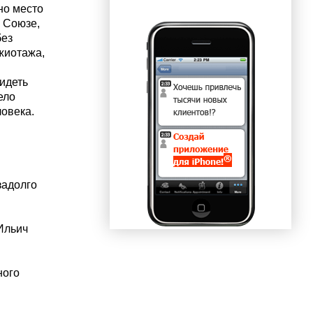
но место
 Союзе,
без
жиотажа,
идеть
ело
ловека.
задолго
Ильич
ного