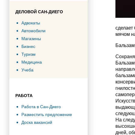
ДЕЛОВОЙ САН-ДИЕГО
Адвокаты
сделает 
Автомобили
мячом н
Магазины
Бальзам 
Бизнес
Туризм
Сохраня
Медицина
Бальзам
направл
Учеба
бальзам
консерв
гнилост
самопер
РАБОТА
Искусств
Работа в Сан-Диего
выдающи
следующи
Разместить предложение
На след
Доска вакансий
высохши
дней, о