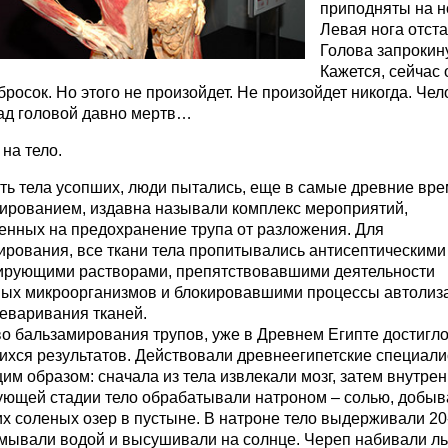
приподняты на н
Левая нога отст
Голова запрокин
Кажется, сейчас 
бросок. Но этого не произойдет. Не произойдет никогда. Чел
ад головой давно мертв…
на тело.
ть тела усопших, люди пытались, еще в самые древние вре
ированием, издавна называли комплекс мероприятий,
енных на предохранение трупа от разложения. Для
ирования, все ткани тела пропитывались антисептическими
ирующими растворами, препятствовавшими деятельности
ных микроорганизмов и блокировавшими процессы автолиза
еваривания тканей.
о бальзамирования трупов, уже в Древнем Египте достигл
хся результатов. Действовали древнеегипетские специал
м образом: сначала из тела извлекали мозг, затем внутрен
ующей стадии тело обрабатывали натроном – солью, добыв
х соленых озер в пустыне. В натроне тело выдерживали 20
бмывали водой и высушивали на солнце. Череп набивали л