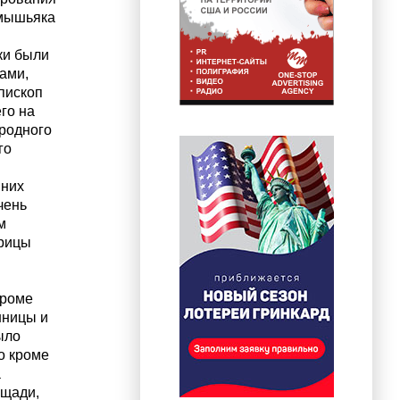
 мышьяка
ки были
ами,
Епископ
го на
 родного
го
нних
чень
м
трицы
кроме
нницы и
ыло
то кроме
а
ощади,