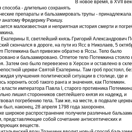
В новое время, в XVII век
 способа - длительно сохранять
ческие препараты и бальзамировать трупы - принадлежала
у анатому Фредерику Рюишу.
ается малоизвестная и неприятная история смерти и погр
мкина.
Екатерины II, светлейший князь Григорий Александрович П
кий скончался в дороге, на пути из Ясс в Николаев, 5 октя
уп Потемкина был привезен обратно в Яссы. Тело было
ровано и бальзамировано. Отпетое тело Потемкина стояло 
я. Затем оно было перевезено в Херсон и оставлено в скле
епостной церкви Святой Екатерины. Там гроб простоял, бе
, ожидая улучшения политической ситуации в столице, где и
сь хоронить особ такого ранга и значения, как Потемкин.
 власти императора Павла I, старого противника Потемкина
льно лишил сторонников светлейшего князя их надежд, и
вовал погребению тела. Там же, на месте, в подвале церкви
 был, наконец, 28 апреля 1798 года захоронен.
еке широкое распространение получили различные бальза
и, представляющие собой сочетание антисептических и
ирующих веществ.
. итальянский врач Транчини вводит новый способ бальзам