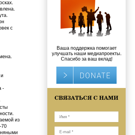
осках.
авлена.
ута.
он
овек с
Ваша поддержка помогает
улучшать наши медиапроекты.
мена.
Спасибо за ваш вклад!
 и
 -
СВЯЗАТЬСЯ С НАМИ
о
исты
ности.
аемой из
-70
ьняными