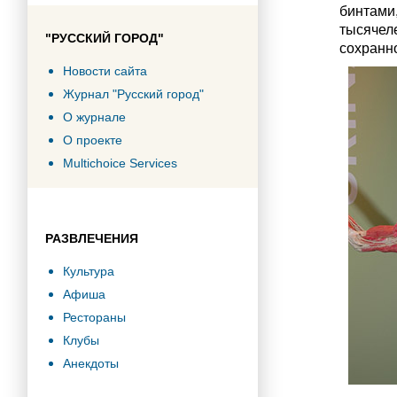
бинтами
тысячел
"РУССКИЙ ГОРОД"
сохранн
Новости сайта
Журнал "Русский город"
О журнале
О проекте
Multichoice Services
РАЗВЛЕЧЕНИЯ
Культура
Афиша
Рестораны
Клубы
Анекдоты