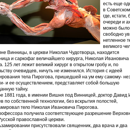
есть еще од
в Советском
где, кстати, 
очереди и а
можно было
свободно ув
нетленное т
великого че
ине Винницы, в церкви Николая Чудотворца, находится
ница и саркофаг величайшего хирурга, Николая Ивановича
. 125 лет лежит великий хирург в открытом гробу и, по
ьству очевидцев, ничуть не изменился. История с идеей
ирования тела Пирогова, пришедшей на ум ему самому- не
ти- и ее осуществлением, представляет собой большую
анную тайну.
е 1881 года, в имении Вишня под Винницей, доктор Давид 
 по собственной технологии, без вскрытия полостей,
амировал тело Николая Ивановича Пирогова.
рофессора получила соответствующее разрешение Верхов
Русской православной церкви.
ьзамировании присутствовали священник, два врача и два