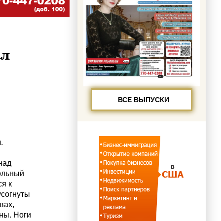
ал
ВСЕ ВЫПУСКИ
.
над
ольный
я к
усогнуты
вах,
ы. Ноги