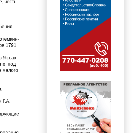
е, честь
ебения
отемкин-
бря 1791
в Яссах
пе, под
з малого
,
 Г.А.
мирующие
ирования