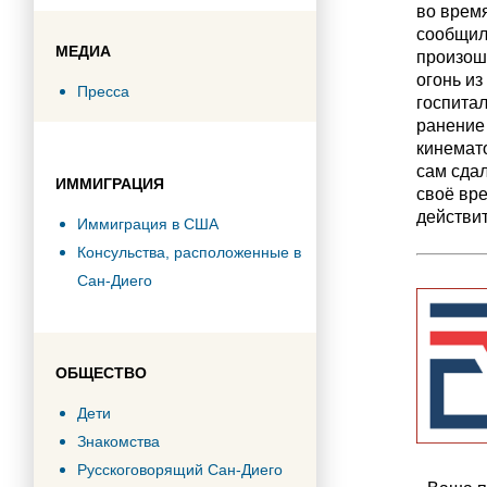
во время
сообщил
МЕДИА
произошл
огонь из
Пресса
госпита
ранение 
кинемат
сам сда
ИММИГРАЦИЯ
своё вр
действит
Иммиграция в США
Консульства, расположенные в
Сан-Диего
ОБЩЕСТВО
Дети
Знакомства
Русскоговорящий Сан-Диего