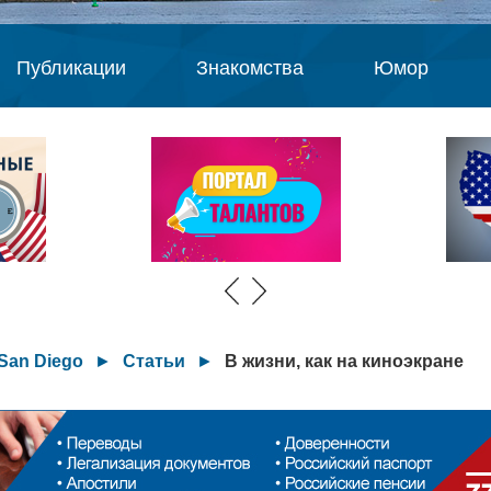
Публикации
Знакомства
Юмор
San Diego
►
Статьи
►
В жизни, как на киноэкране