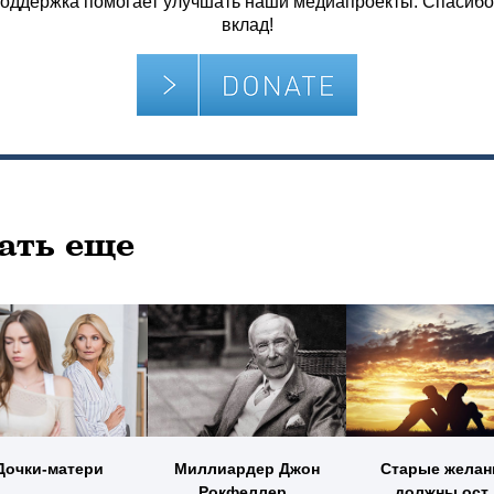
оддержка помогает улучшать наши медиапроекты. Спасибо
вклад!
ать еще
Дочки-матери
Миллиардер Джон
Старые желан
Рокфеллер..
должны ост.