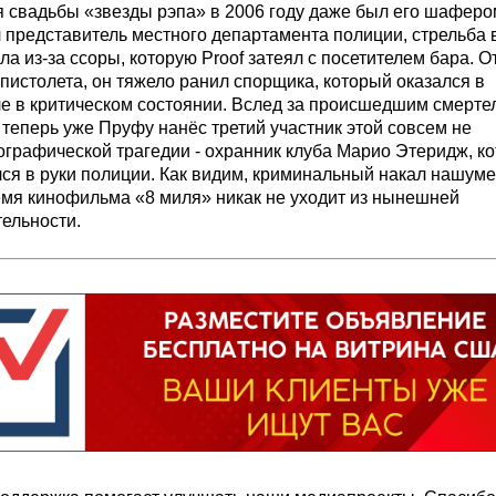
 свадьбы «звезды рэпа» в 2006 году даже был его шафером
 представитель местного департамента полиции, стрельба 
а из-за ссоры, которую Proof затеял с посетителем бара. 
 пистолета, он тяжело ранил спорщика, который оказался в
ле в критическом состоянии. Вслед за происшедшим смерте
теперь уже Пруфу нанёс третий участник этой совсем не
ографической трагедии - охранник клуба Марио Этеридж, к
лся в руки полиции. Как видим, криминальный накал нашум
емя кинофильма «8 миля» никак не уходит из нынешней
ельности.