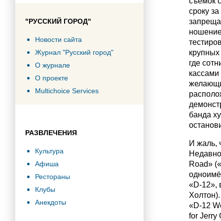
съемок 
сроку за
"РУССКИЙ ГОРОД"
запреща
ношение
Новости сайта
тестиров
Журнал "Русский город"
крупных 
где сот
О журнале
кассами
О проекте
желающи
Multichoice Services
располож
демонст
банда ху
останови
РАЗВЛЕЧЕНИЯ
И жаль, 
Культура
Недавно 
Афиша
Road» (
одноимё
Рестораны
«D-12», 
Клубы
Холтон).
Анекдоты
«D-12 Wo
for Jerr