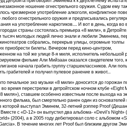
суд Детройта приговорил Эминема к к двухлетнему испытат
 незаконное ношение огнестрельного оружия. Судом ему та
лось чрезмерное употребление алкоголя, конфликтное пов
 любого огнестрельного оружия и предписывались регуля
ания на употребление наркотиков.... И вот в день, когда во 
городах страны состоялась премьера «8 мили», в Детройте,
ни тысяч молодых людей лично знали и любили Эминема, пе
 кинотеатров собрались, перекрыв улицы, огромные толпы
х приобрести билеты. Вечером перед кино-центром,
енном на той же улице 8-я миля, исполнитель небольшой 
рируемом фильме Али Мийзаан оказался свидетелем того, 
лиганов начала грабить группу старшеклассников. Али поп
ть грабителей и получил пулевое ранение в живот...
что печальное эхо музыки «8 мили» доносится до горожан п
во время перестрелки в детройтском ночном клубе «Eight M
«8 миля»), ставшем особенно известным после выхода на э
нного фильма, был смертельно ранен один из основателей
в которой выступал Эминем, 32-летний рэппер Proof (Деша
 Вместе с «D-12» он выпустил два альбома- «Devil's Night» 
rld» (2004), а в 2005 году дебютировал соло с альбомом «S
y Garcia». В течение многих лет Proof был близким другом Эм