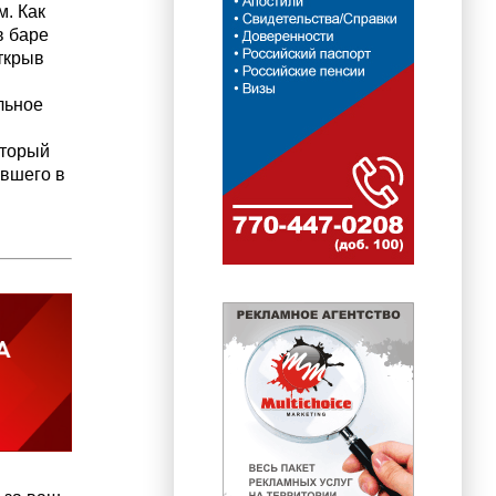
. Как
в баре
Открыв
льное
оторый
евшего в