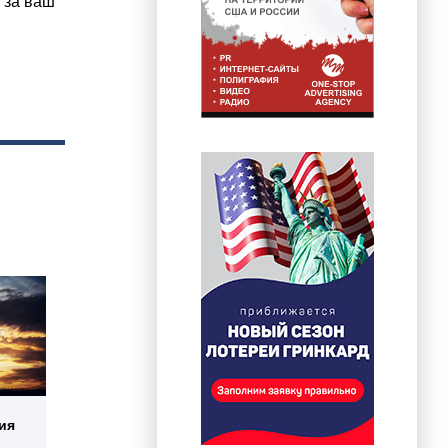
 за ваш
ия
.