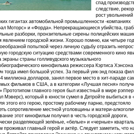
спад производств
следствие, реко
рост увольнений
ских гигантах автомобильной промышленности -компаниях
ал Моторс» и «Форда». Непрекращающиеся убийства, граб
льные разборки, пронзительные сирены полицейских маши
 явлением городской жизни. Хорошо помню, как четыре год
оеобразной попыткой через личную судьбу отразить непро
ную городскую ситуацию средствами современного кино яв
а экраны страны голливудского музыкального
обиографического кинофильма режиссера Кэртиса Хэнсона
н тогда имел большой успех. За первый уик-энд показа фи
4 миллиона долларов, занял первое место в хит-параде с
мых фильмов в США, а в категории «Лучшая песня» получ
» Прототипом главного героя был известный в мире рэппе
 Мэверс), который в юности сумел в Детройте выбиться в 
ля этого его герою, простому рабочему парню, предстояло
еть сопротивление местной уголовщины и матери-алкоголич
вание этот кинофильм получил в честь городской дороги,
чески разделяющей зелёные, «белые» и «черные» кварталы
м проживал главный герой и актёр. Следует заметить, что н