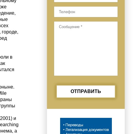
ельному
кже
едение,
рные
всех
 городе,
ред
роли в
как
ытался
оныне.
ОТПРАВИТЬ
ile
краны
 группы
н
(2001) и
earching
инема, а