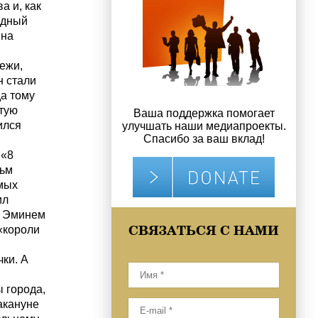
а и, как
рдный
 на
ежи,
н стали
а тому
стую
Ваша поддержка помогает
ился
улучшать наши медиапроекты.
Спасибо за ваш вклад!
 «8
льм
амых
ил
р Эминем
СВЯЗАТЬСЯ С НАМИ
«короли
ки. А
 города,
акануне