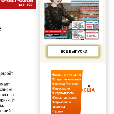
е
ВСЕ ВЫПУСКИ
Детройт
имает
 списке
нальных
рики. И
ы.
резкий