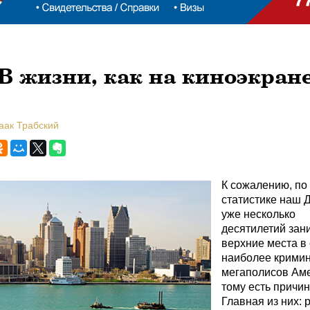
В жизни, как на киноэкран
аак Трабский
К сожалению, по
статистике наш 
уже несколько
десятилетий зан
верхние места в
наиболее крими
мегаполисов Аме
тому есть причин
Главная из них: 