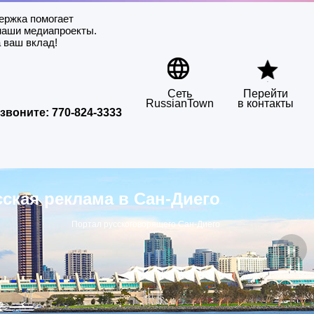
ержка помогает
наши медиапроекты.
 ваш вклад!
Сеть
Перейти
RussianTown
в контакты
звоните:
770-824-3333
сская реклама в Сан-Диего
Портал русскоговорящего Сан-Диего
▶