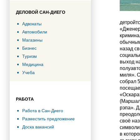
ДЕЛОВОЙ САН-ДИЕГО
детройт
Адвокаты
«Дженер
Автомобили
кримина
Магазины
обычным
Бизнес
назад св
социаль
Туризм
выход н
Медицина
полуавт
Учеба
миля». О
собрал 5
посещае
«Оскара
РАБОТА
(Маршалл
рэпа». Д
Работа в Сан-Диего
преодол
Разместить предложение
своё наз
Доска вакансий
символи
в которо