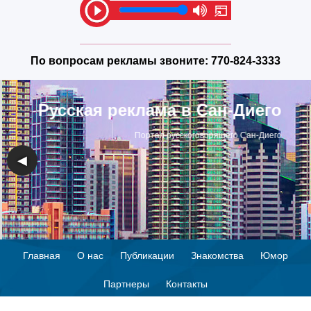
По вопросам рекламы звоните:
770-824-3333
Русская реклама в Сан-Диего
Портал русскоговорящего Сан-Диего
◀
▶
Главная
О нас
Публикации
Знакомства
Юмор
Партнеры
Контакты