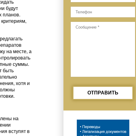
жидать
ии будут
х планов.
 критериям,
предлагать
репаратов
у на месте, а
онтролировать
упные суммы.
т быть
ательно
нения, хотя и
должны
ОТПРАВИТЬ
товки.
плены на
жении
ия вступят в