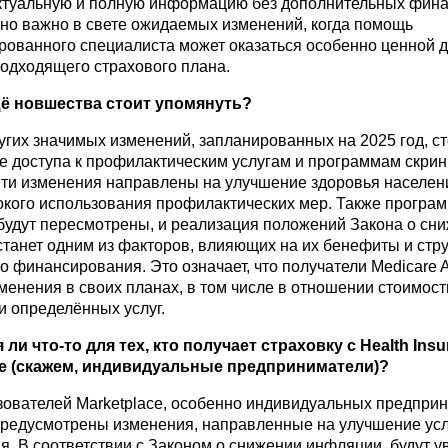
ктуальную и полную информацию без дополнительных фина
но важно в свете ожидаемых изменений, когда помощь
ованного специалиста может оказаться особенно ценной 
одходящего страхового плана.
ё новшества стоит упомянуть?
угих значимых изменений, запланированных на 2025 год, ст
 доступа к профилактическим услугам и программам скрин
Эти изменения направлены на улучшение здоровья населени
кого использования профилактических мер. Также програм
будут пересмотрены, и реализация положений Закона о сн
танет одним из факторов, влияющих на их бенефиты и стру
о финансирования. Это означает, что получатели Medicare 
менения в своих планах, в том числе в отношении стоимост
и определённых услуг.
 ли что-то для тех, кто получает страховку с Health
I
nsu
e
(скажем, индивидуальные предприниматели)?
зователей Marketplace, особенно индивидуальных предприн
предусмотрены изменения, направленные на улучшение ус
я. В соответствии с Законом о снижении инфляции, будут 