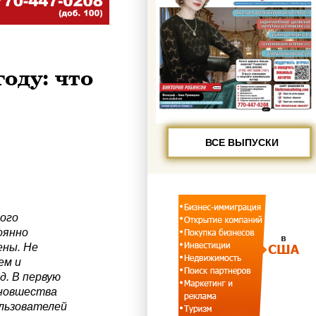
оду: что
ВСЕ ВЫПУСКИ
ого
оянно
ены. Не
ем и
д. В первую
 новшества
льзователей