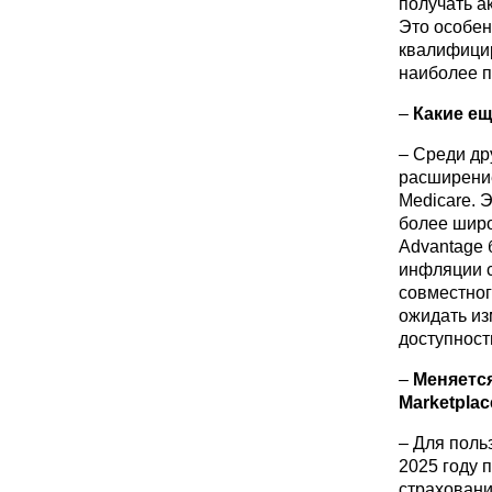
получать а
Это особен
квалифицир
наиболее п
–
Какие ещ
– Среди др
расширение
Medicare. 
более широ
Advantage 
инфляции с
совместног
ожидать из
доступност
–
Меняется
Marketplac
– Для поль
2025 году 
страховани