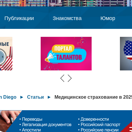
Публикации
Знакомства
Юмор
n Diego
►
Статьи
►
Медицинское страхование в 2025