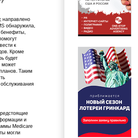
т?
у, направлено
MS обнаружила,
 бенефиты,
помогут
вести к
дов. Кроме
рь будет
, может
планов. Таким
ть
о обслуживания
 предстоящие
нформации и
раммы Medicare
нты могли