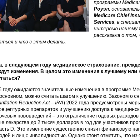
программы Medicar
Роуэл
, основател
Medicare Chief
Ins
Services
, в специа
интервью нашему 
рассказала о том,
ться и что с этим делать.
, в следующем году медицинское страхование, прежде
 ждут изменения. В целом это изменения к лучшему или
угаться?
25 году ожидаются значительные изменения в программе Med
 основном, можно считать шагом к улучшению. Законом о с
Inflation
Reduction
Act
–
IRA
) 2022 года предусмотрены мер
рецептурных препаратов и улучшению доступа к медицинск
ючевых нововведений – это ограничение годовых расходов
е лекарства до 2 тысяч долларов в год для участников пр
часть D. Это изменение существенно снизит финансовую наг
дей и лиц с инвалидностью. Однако стоит отметить, что из-