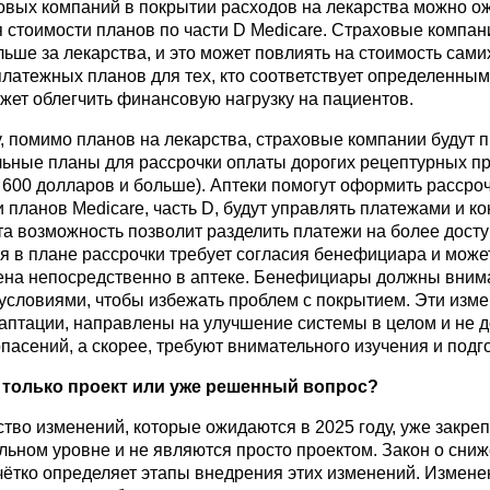
овых компаний в покрытии расходов на лекарства можно о
стоимости планов по части D Medicare. Страховые компан
льше за лекарства, и это может повлиять на стоимость сами
латежных планов для тех, кто соответствует определенным
жет облегчить финансовую нагрузку на пациентов.
у, помимо планов на лекарства, страховые компании будут 
ьные планы для рассрочки оплаты дорогих рецептурных п
 600 долларов и больше). Аптеки помогут оформить рассрочк
 планов Medicare, часть D, будут управлять платежами и к
та возможность позволит разделить платежи на более дост
я в плане рассрочки требует согласия бенефициара и може
на непосредственно в аптеке. Бенефициары должны вним
 условиями, чтобы избежать проблем с покрытием. Эти изме
аптации, направлены на улучшение системы в целом и не 
пасений, а скорее, требуют внимательного изучения и подго
 только проект или уже решенный вопрос?
тво изменений, которые ожидаются в 2025 году, уже закре
льном уровне и не являются просто проектом. Закон о сни
ётко определяет этапы внедрения этих изменений. Изменен