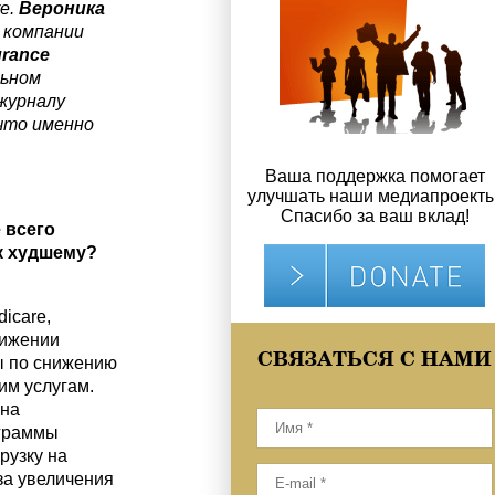
e.
Вероника
ь компании
urance
льном
журналу
 что именно
Ваша поддержка помогает
улучшать наши медиапроекты
Спасибо за ваш вклад!
 всего
 к худшему?
icare,
нижении
СВЯЗАТЬСЯ С НАМИ
ы по снижению
им услугам.
 на
ограммы
рузку на
за увеличения