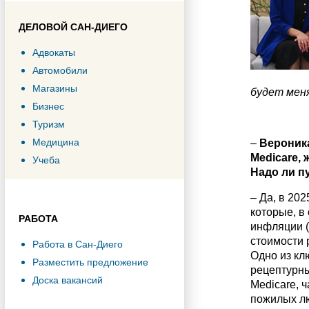
ДЕЛОВОЙ САН-ДИЕГО
Адвокаты
Автомобили
Магазины
будет меня
Бизнес
Туризм
Медицина
–
Вероника
Medicare
,
Учеба
Надо ли п
– Да, в 20
которые, в
РАБОТА
инфляции (
стоимости 
Работа в Сан-Диего
Одно из кл
Разместить предложение
рецептурны
Доска вакансий
Medicare, 
пожилых лю