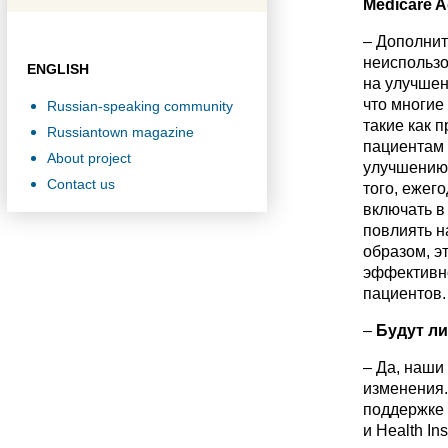
Medicare
A
– Дополнит
неиспользо
ENGLISH
на улучшен
что многие
Russian-speaking community
такие как 
Russiantown magazine
пациентам 
About project
улучшению 
Contact us
того, ежег
включать в
повлиять н
образом, э
эффективно
пациентов.
–
Будут ли
– Да, наши
изменения.
поддержке 
и Health I