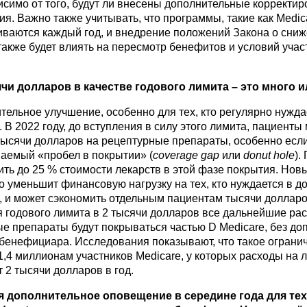
исимо от того, будут ли внесены дополнительные корректир
ия. Важно также учитывать, что программы, такие как Medic
ваются каждый год, и внедрение положений Закона о сни
акже будет влиять на пересмотр бенефитов и условий участ
чи долларов в качестве годового лимита – это много 
ительное улучшение, особенно для тех, кто регулярно нужда
 В 2022 году, до вступления в силу этого лимита, пациенты
тысячи долларов на рецептурные препараты, особенно есл
ваемый «пробел в покрытии» (
coverage
gap
или
donut
hole
).
ить до 25 % стоимости лекарств в этой фазе покрытия. Нов
о уменьшит финансовую нагрузку на тех, кто нуждается в д
, и может сэкономить отдельным пациентам тысячи долларо
 годового лимита в 2 тысячи долларов все дальнейшие ра
е препараты будут покрываться частью D Medicare, без д
 бенефициара. Исследования показывают, что такое ограни
1,4 миллионам участников Medicare, у которых расходы на 
2 тысячи долларов в год.
 дополнительное оповещение в середине года для тех,