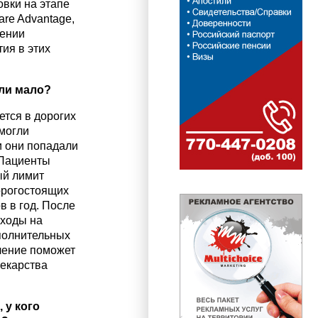
овки на этапе
are Advantage,
жении
ия в этих
или мало?
ется в дорогих
 могли
и они попадали
 Пациенты
ый лимит
орогостоящих
в в год. После
сходы на
ополнительных
чение поможет
лекарства
 у кого