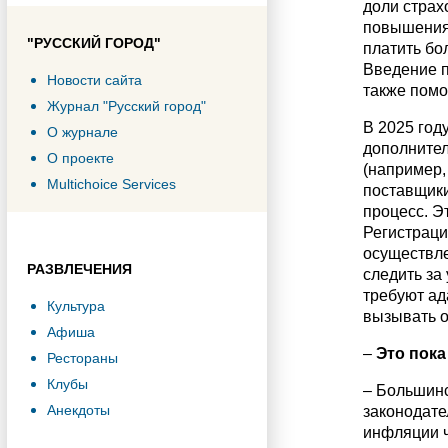
доли страх
повышения 
"РУССКИЙ ГОРОД"
платить бо
Введение п
Новости сайта
также помо
Журнал "Русский город"
В 2025 год
О журнале
дополнител
О проекте
(например,
Multichoice Services
поставщики
процесс. Э
Регистраци
осуществле
РАЗВЛЕЧЕНИЯ
следить за
требуют ад
Культура
вызывать о
Афиша
–
Это пока
Рестораны
Клубы
– Большинс
Анекдоты
законодате
инфляции ч