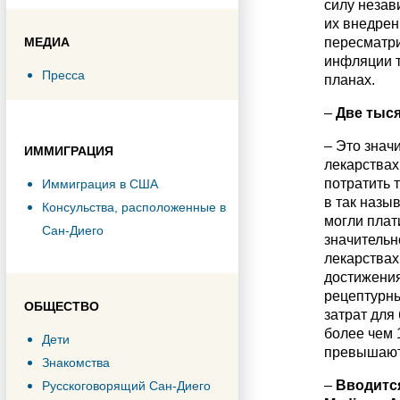
силу незав
их внедрен
МЕДИА
пересматри
инфляции т
Пресса
планах.
–
Две тыся
– Это знач
ИММИГРАЦИЯ
лекарствах.
потратить 
Иммиграция в США
в так назы
Консульства, расположенные в
могли плат
Сан-Диего
значительн
лекарствах
достижения
рецептурны
ОБЩЕСТВО
затрат для
более чем 
Дети
превышают 
Знакомства
–
Вводится
Русскоговорящий Сан-Диего