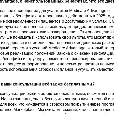
dvantage
, о неиспользованных бенефитах. Что это даё
ельное оповещение для участников Medicare Advantage о
ванных бенефитах, которое начнет действовать в 2025 год
ие осведомлённости пациентов о доступных им услугах. C
 получатели не полностью используют предоставляемые им
программы профилактики и оздоровления. Эти оповещения 
лучше понимать и использовать свои льготы, что может при
их здоровья и снижению долгосрочных медицинских расхо
одный пересмотр условий Medicare Advantage, который тепе
 себя реализацию положений Закона о снижении инфляции
а бенефиты и структуру совместного финансирования этих 
тот процесс информирования и пересмотра призван повыси
сть использования страховых планов и улучшить качеств
 ваши консультации всё так же бесплатными?
 консультации были и остаются бесплатными, несмотря на
 Наша главная цель – обеспечить доступ к качественной и
для всех, кто нуждается в страховом покрытии через прог
nsurance Marketplace. Мы считаем важным, чтобы наши клие