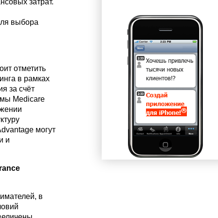
нсовых затрат.
для выбора
оит отметить
инга в рамках
я за счёт
мы Medicare
ижении
ктуру
Advantage могут
и и
rance
имателей, в
ловий
увеличены