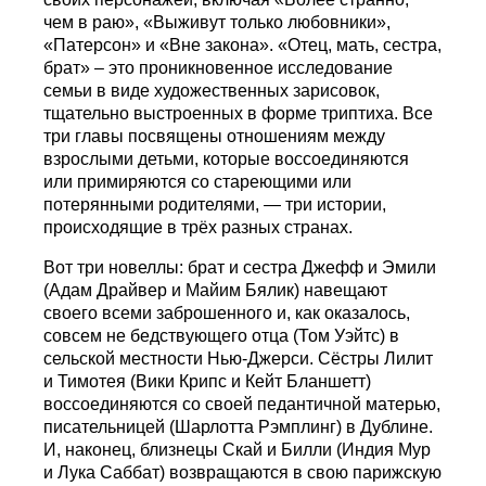
чем в раю», «Выживут только любовники»,
«Патерсон» и «Вне закона». «Отец, мать, сестра,
брат» – это проникновенное исследование
семьи в виде художественных зарисовок,
тщательно выстроенных в форме триптиха. Все
три главы посвящены отношениям между
взрослыми детьми, которые воссоединяются
или примиряются со стареющими или
потерянными родителями, — три истории,
происходящие в трёх разных странах.
Вот три новеллы: брат и сестра Джефф и Эмили
(Адам Драйвер и Майим Бялик) навещают
своего всеми заброшенного и, как оказалось,
совсем не бедствующего отца (Том Уэйтс) в
сельской местности Нью-Джерси. Сёстры Лилит
и Тимотея (Вики Крипс и Кейт Бланшетт)
воссоединяются со своей педантичной матерью,
писательницей (Шарлотта Рэмплинг) в Дублине.
И, наконец, близнецы Скай и Билли (Индия Мур
и Лука Саббат) возвращаются в свою парижскую