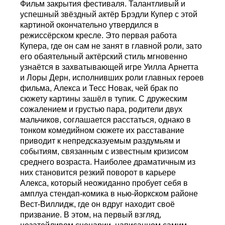
Фильм закрытия фестиваля. Талантливый и
успешный звёздный актёр Брэдли Купер с этой
картиной окончательно утвердился в
режиссёрском кресле. Это первая работа
Купера, где он сам не занят в главной роли, зато
его обаятельный актёрский стиль мгновенно
узнаётся в захватывающей игре Уилла Арнетта
и Лоры Дерн, исполнивших роли главных героев
фильма, Алекса и Тесс Новак, чей брак по
сюжету картины зашёл в тупик. С дружеским
сожалением и грустью пара, родители двух
мальчиков, соглашается расстаться, однако в
тонком комедийном сюжете их расставание
приводит к непредсказуемым раздумьям и
событиям, связанным с известным кризисом
среднего возраста. Наиболее драматичным из
них становится резкий поворот в карьере
Алекса, который неожиданно пробует себя в
амплуа стендап-комика в нью-йоркском районе
Вест-Виллидж, где он вдруг находит своё
призвание. В этом, на первый взгляд,