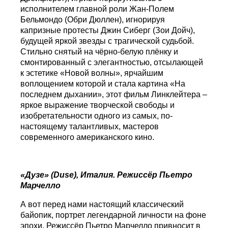
исполнителем главной роли Жан-Полем
Бельмондо (Обри Дюллен), игнорируя
капризные протесты Джин Сиберг (Зои Дойч),
будущей яркой звезды с трагической судьбой.
Стильно снятый на чёрно-белую плёнку и
смонтированный с элегантностью, отсылающей
к эстетике «Новой волны», ярчайшим
воплощением которой и стала картина «На
последнем дыхании», этот фильм Линклейтера –
яркое выражение творческой свободы и
изобретательности одного из самых, по-
настоящему талантливых, мастеров
современного американского кино.
«Дузе» (
Duse
), Италия.
Режиссёр
Пьетро
Марчелло
А вот перед нами настоящий классический
байопик, портрет легендарной личности на фоне
эпохи. Режиссёр Пьетро Марчелло привносит в