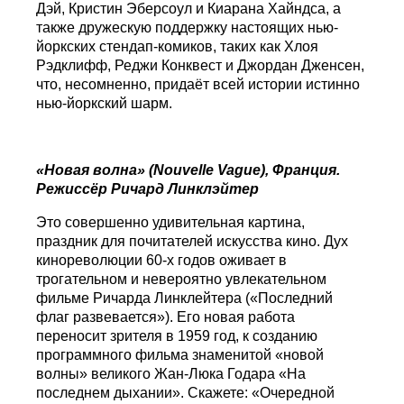
Дэй, Кристин Эберсоул и Киарана Хайндса, а
также дружескую поддержку настоящих нью-
йоркских стендап-комиков, таких как Хлоя
Рэдклифф, Реджи Конквест и Джордан Дженсен,
что, несомненно, придаёт всей истории истинно
нью-йоркский шарм.
«Новая волна» (
Nouvelle
Vague
), Франция.
Режиссёр Ричард Линклэйтер
Это совершенно удивительная картина,
праздник для почитателей искусства кино. Дух
кинореволюции 60-х годов оживает в
трогательном и невероятно увлекательном
фильме Ричарда Линклейтера («Последний
флаг развевается»). Его новая работа
переносит зрителя в 1959 год, к созданию
программного фильма знаменитой «новой
волны» великого Жан-Люка Годара «На
последнем дыхании». Скажете: «Очередной