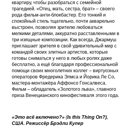
квартиру, чтобы разобраться с семейной
трагедией. «Отец, мать, сестра, брат» – своего
рода фильм-анти-блокбастер. Его тонкий и
спокойный стиль тщательно, почти акварельно
выстроен, позволяя зрителю любоваться
мелкими деталями, аккуратно расставленными в
три изящные композиции. Как всегда, Джармуш
приглашает зрителя в свой удивительный мир с
командой своих элитных артистов, которые
готовы сниматься у него в любых ролях даже
бесплатно, а ещё благодаря профессиональной
помощи своих многолетних коллег – виртуозных
операторов Фредерика Элмса и Йорика Ле Со,
мастера-монтажёра Аффонсо Гонсалвеса.
Фильм – обладатель «Золотого льва», главного
приза Венецианского кинофестиваля этого года.
«Это всё включено?»
(
Is
this
Thing
On
?),
США. Режиссёр Брэдли Купер