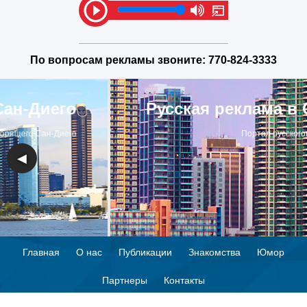
По вопросам рекламы звоните:
770-824-3333
Русская реклама в Сан-Диего
Портал русскоговорящего Сан-Диего
◀
▶
Главная
О нас
Публикации
Знакомства
Юмор
Партнеры
Контакты