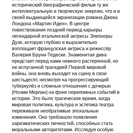
исторический биографический фильм ту же
интеллектуальную и творческую энергию, что и в
своей выдающейся экранизации романа Джека
Лондона «Мартин Иден». В центре
повествования поздний период карьеры
легендарной итальянской актрисы Элеоноры
Дузе, которую глубоко и выразительно
воплощает французская актриса и режиссёр
Валерия Бруни-Тедески. Знаменитая дива
предстает перед нами немного растерянной, но
не испуганной трагедией Первой мировой
войны, она вновь выходит на сцену в свои
шестьдесят, несмотря на прогрессирующий
туберкулёз и сложные отношения с дочерью
(Ноэми Мерлан) на фоне переломных событий в
истории. Это было трагическое время, когда
мировая политика, культура и эстетика театра
переживали необратимые эпохальные
изменения. Оно требовало появления
харизматических личностей, способных стать
моральными авторитетами. Исследуя особую