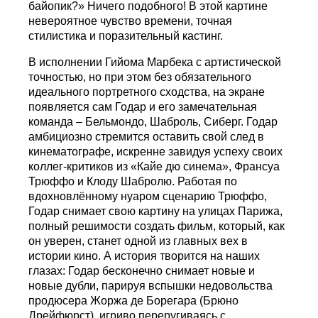
байопик?» Ничего подобного! В этой картине
невероятное чувство времени, точная
стилистика и поразительный кастинг.
В исполнении Гийома Марбека с артистической
точностью, но при этом без обязательного
идеального портретного сходства, на экране
появляется сам Годар и его замечательная
команда – Бельмондо, Шаброль, Сиберг. Годар
амбициозно стремится оставить свой след в
кинематографе, искренне завидуя успеху своих
коллег-критиков из «Кайе дю синема», Франсуа
Трюффо и Клоду Шабролю. Работая по
вдохновлённому нуаром сценарию Трюффо,
Годар снимает свою картину на улицах Парижа,
полный решимости создать фильм, который, как
он уверен, станет одной из главных вех в
истории кино. А история творится на наших
глазах: Годар бесконечно снимает новые и
новые дубли, парируя вспышки недовольства
продюсера Жоржа де Борегара (Брюно
Дрейфюрст), игриво переругиваясь с