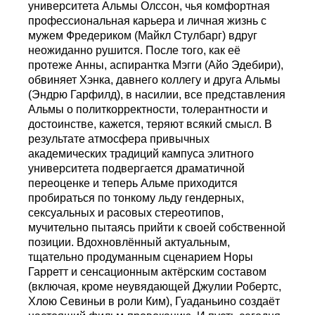
университета Альмы Олссон, чья комфортная
профессиональная карьера и личная жизнь с
мужем Фредериком (Майкл Стулбарг) вдруг
неожиданно рушится. После того, как её
протеже Анны, аспирантка Мэгги (Айо Эдебири),
обвиняет Хэнка, давнего коллегу и друга Альмы
(Эндрю Гарфилд), в насилии, все представления
Альмы о политкорректности, толерантности и
достоинстве, кажется, теряют всякий смысл. В
результате атмосфера привычных
академических традиций кампуса элитного
университета подвергается драматичной
переоценке и теперь Альме приходится
пробираться по тонкому льду гендерных,
сексуальных и расовых стереотипов,
мучительно пытаясь прийти к своей собственной
позиции. Вдохновлённый актуальным,
тщательно продуманным сценарием Норы
Гарретт и сенсационным актёрским составом
(включая, кроме неувядающей Джулии Робертс,
Хлою Севиньи в роли Ким), Гуаданьино создаёт