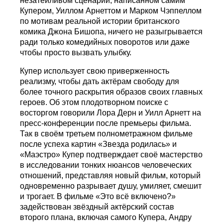
незатейливом сценарии, написанном самим
Купером, Уиллом Арнеттом и Марком Чэппеллом
по мотивам реальной истории британского
комика Джона Бишопа, ничего не разыгрывается
ради только комедийных поворотов или даже
чтобы просто вызвать улыбку.
Купер использует свою приверженность
реализму, чтобы дать актёрам свободу для
более точного раскрытия образов своих главных
героев. Об этом плодотворном поиске с
восторгом говорили Лора Дерн и Уилл Арнетт на
пресс-конференции после премьеры фильма.
Так в своём третьем полнометражном фильме
после успеха картин «Звезда родилась» и
«Маэстро» Купер подтверждает своё мастерство
в исследовании тонких нюансов человеческих
отношений, представляя новый фильм, который
одновременно разрывает душу, умиляет, смешит
и трогает. В фильме «Это всё включено?»
задействован звёздный актёрский состав
второго плана, включая самого Купера, Андру