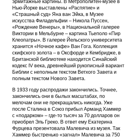
эрмитажные картины. В Метрополитен-музее в
Нью-Йорке выставлены «Распятие» и
«Страшный суд» Яна ван Эйка, в Музее
искусства Филадельфии – Никола Пуссен,
«Рождение Венеры», в Национальной галерее
Виктории в Мельбурне – картина Тьеполо «Пир
Клеопатры». В галерее Йельского университета
хранится «Ночное кафе» Ван Гога. Коллекция
скифского золота – в Оксфорде и Кембридже, в
Британской библиотеке находится Синайский
кодекс IV века, древнейший рукописный вариант
Библии с неполным текстом Ветхого Завета и
полным текстом Нового Завета.
В 1933 году распродажи закончились. Точнее,
закончились они в былых масштабах, по
мелочам они не прекращались никогда. Уже
после Сталина в Союз прибыл Арманд Хаммер
с «подарком» – где-то тысяч за 70 долларов он
приобрел Эль Греко. В ответ ему Екатерина
Фурцева презентовала Малевича из музея. Так
Хаммер быстренько «загнал» Малевича за 750