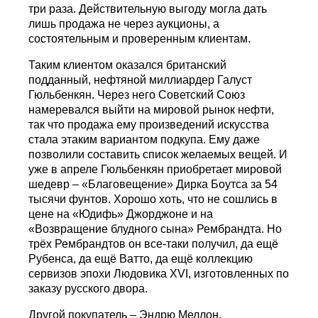
три раза. Действительную выгоду могла дать
лишь продажа не через аукционы, а
состоятельным и проверенным клиентам.
Таким клиентом оказался британский
подданный, нефтяной миллиардер Галуст
Гюльбенкян. Через него Советский Союз
намеревался выйти на мировой рынок нефти,
так что продажа ему произведений искусства
сталa этаким вариантом подкупа. Ему даже
позволили составить список желаемых вещей. И
уже в апреле Гюльбенкян приобретает мировой
шедевр – «Благовещение» Дирка Боутса за 54
тысячи фунтов. Хорошо хоть, что не сошлись в
цене на «Юдифь» Джорджоне и на
«Возвращение блудного сына» Рембрандта. Но
трёх Рембрандтов он все-таки получил, да ещё
Рубенса, да ещё Ватто, да ещё коллекцию
сервизов эпохи Людовика XVI, изготовленных по
заказу русского двора.
Другой покупатель – Эндрю Меллон,