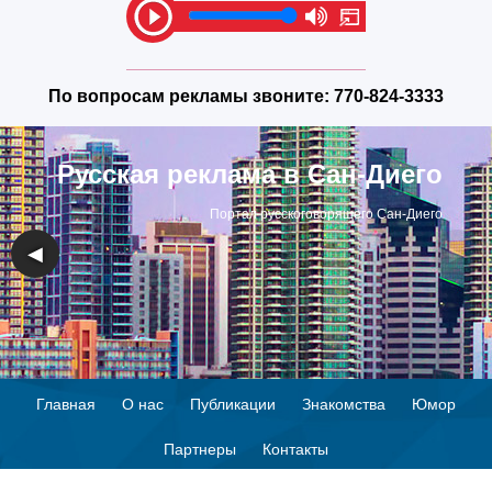
По вопросам рекламы звоните:
770-824-3333
Русская реклама в Сан-Диего
Портал русскоговорящего Сан-Диего
◀
▶
Главная
О нас
Публикации
Знакомства
Юмор
Партнеры
Контакты