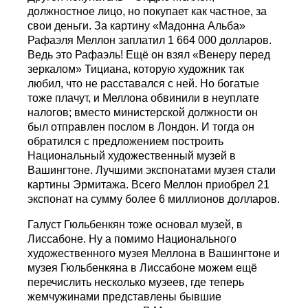
должностное лицо, но покупает как частное, за
свои деньги. За картину «Мадонна Альба»
Рафаэля Меллон заплатил 1 664 000 долларов.
Ведь это Рафаэль! Ещё он взял «Венеру перед
зеркалом» Тициана, которую художник так
любил, что не расставался с ней. Но богатые
тоже плачут, и Меллона обвинили в неуплате
налогов; вместо министерской должности он
был отправлен послом в Лондон. И тогда он
обратился с предложением построить
Национальный художественный музей в
Вашингтоне. Лучшими экспонатами музея стали
картины Эрмитажа. Всего Меллон приобрел 21
экспонат на сумму более 6 миллионов долларов.
Галуст Гюльбенкян тоже основал музей, в
Лиссабоне. Ну а помимо Национального
художественного музея Меллона в Вашингтоне и
музея Гюльбенкяна в Лиссабоне можем ещё
перечислить несколько музеев, где теперь
жемчужинами представлены бывшие