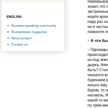
перекрывае
знают, что
экстренных
ищите кран,
ENGLISH
пару раз за
Russian-speaking community
не в частн
помогите п
Russiantown magazine
About project
–
А что б
Contact us
– Однажды я
происходит
из-под земл
дырка, ближ
быть? Стал 
оказался в
бурением (
копать яму
буром, то 
насквозь. И
какой-то м
по трём ме