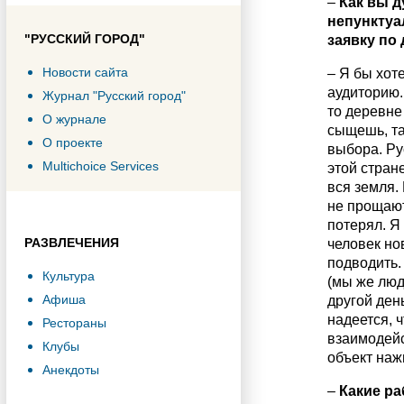
–
Как вы д
непунктуа
"РУССКИЙ ГОРОД"
заявку по
Новости сайта
– Я бы хот
аудиторию.
Журнал "Русский город"
то деревне
О журнале
сыщешь, та
О проекте
выбора. Ру
Multichoice Services
этой стран
вся земля.
не прощают
потерял. Я
РАЗВЛЕЧЕНИЯ
человек но
подводить.
Культура
(мы же люд
Афиша
другой ден
надеется, 
Рестораны
взаимодейс
Клубы
объект наж
Анекдоты
–
Какие ра