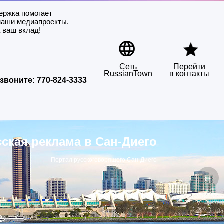
ержка помогает
наши медиапроекты.
 ваш вклад!
Сеть
Перейти
RussianTown
в контакты
звоните:
770-824-3333
сская реклама в Сан-Диего
Портал русскоговорящего Сан-Диего
▶