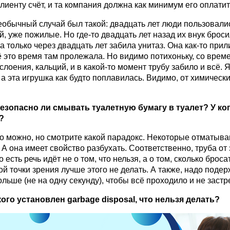
клиенту счёт, и та компания должна как минимум его оплатит
еобычный случай был такой: двадцать лет люди пользовалис
й, уже пожилые. Но где-то двадцать лет назад их внук броси
на только через двадцать лет забила унитаз. Она как-то прил
ё это время там пролежала. Но видимо потихоньку, со врем
слоения, кальций, и в какой-то момент трубу забило и всё. 
 а эта игрушка как будто поплавилась. Видимо, от химическ
безопасно ли смывать туалетную бумагу в туалет? У ко
?
то можно, но смотрите какой парадокс. Некоторые отматыва
 А она имеет свойство разбухать. Соответственно, труба от
о есть речь идёт не о том, что нельзя, а о том, сколько броса
ой точки зрения лучше этого не делать. А также, надо подер
льше (не на одну секунду), чтобы всё проходило и не застр
 кого установлен
garbage
disposal
, что нельзя делать?