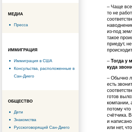
– Чаще всег
то не работ
МЕДИА
соответств
Пресса
наводнение
из-под зем
такое прои
приедут, н
ИММИГРАЦИЯ
происходит
Иммиграция в США
–
Тогда у 
куда звон
Консульства, расположенные в
Сан-Диего
– Обычно л
есть звонит
соответстве
готов выло
ОБЩЕСТВО
компании, 
потому что
Дети
счётчика. 
Знакомства
и написан
Русскоговорящий Сан-Диего
или нет, чт