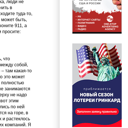
ка, люди не
нить в
ходите туда-то,
, может быть,
воните 911, а
 просите:
, что
 между собой,
 – там какая-то
то это может
я полностью
рые занимаются
верху не надо
 вот этим
лись по ней
ся на горе, в
 и растеклось
их компаний. Я