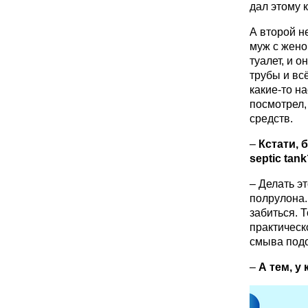
дал этому 
А второй н
муж с жено
туалет, и о
трубы и вс
какие-то на
посмотрел,
средств.
–
Кстати, 
septic
tank
– Делать э
полрулона.
забиться. Т
практическ
смыва подо
–
А тем, у