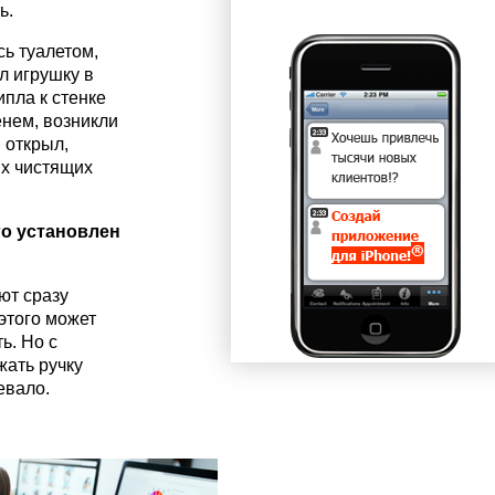
ь.
ь туалетом,
л игрушку в
ипла к стенке
енем, возникли
Я открыл,
их чистящих
го установлен
ют сразу
 этого может
ть. Но с
жать ручку
евало.