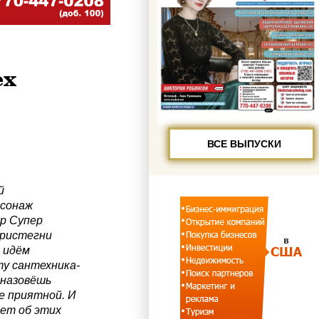
ех
ВСЕ ВЫПУСКИ
й
рсонаж
р Супер
ристегни
 идём
ту сантехника-
 назовёшь
е приятной. И
ет об этих