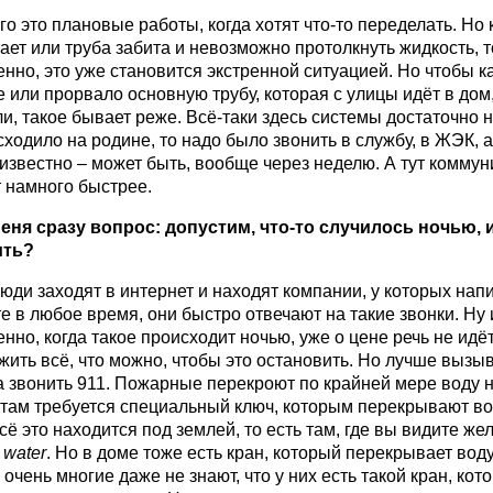
о это плановые работы, когда хотят что-то переделать. Но к
ает или труба забита и невозможно протолкнуть жидкость, т
енно, это уже становится экстренной ситуацией. Но чтобы к
 или прорвало основную трубу, которая с улицы идёт в дом
ли, такое бывает реже. Всё-таки здесь системы достаточно 
сходило на родине, то надо было звонить в службу, в ЖЭК, а
еизвестно – может быть, вообще через неделю. А тут комму
 намного быстрее.
меня сразу вопрос: допустим, что-то случилось ночью, и
ить?
юди заходят в интернет и находят компании, у которых напи
е в любое время, они быстро отвечают на такие звонки. Ну 
нно, когда такое происходит ночью, уже о цене речь не идёт
жить всё, что можно, чтобы это остановить. Но лучше вызы
а звонить 911. Пожарные перекроют по крайней мере воду н
 там требуется специальный ключ, которым перекрывают во
Всё это находится под землей, то есть там, где вы видите ж
о
water
. Но в доме тоже есть кран, который перекрывает вод
о очень многие даже не знают, что у них есть такой кран, кот