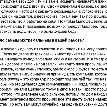
т воду на весь дом. Ну, и в такие моменты начинается пани
 происходит и куда звонить. Своим клиентам я разрешаю зво
 случаях и часто даю какие-то рекомендации: успокойтесь, с
 где он находится, и перекройте, пока я еду. Так произошло
 этот год, что я работаю на себя. Но чтобы было дешевле, з
ые компании. И пожарные, возможно, приедут быстрее. Так и
ерекрыть воду, чтобы не было худшей беды.
ыло самым экстремальным в вашей работе?
 поехал к одному из клиентов, и он говорит: не могу понять
. Текло во дворе из трёх разных мест, причём не связанных
и. Откуда-то из-под асфальта, сбоку и на газоне. И я смотрю
е к дороге, прямо из-под земли, как будто лиса прорыла. Ч
копать, копал очень глубоко, где-то около 6 футов, то есть 
низу. И там внизу обнаружил причину. Есть компании, кото
core
drilling
– это когда бур проходит под землей так, что на
, обычно это делается для коммуникаций). И когда прошлись
пробили канализационную трубу в двух местах. Просто прош
 оттого, что давление было сильное, потому что дом находит
омент фонтаном просто пробило все эти шесть футов наверх
стам. То есть вам могут случайно навредить работники друг