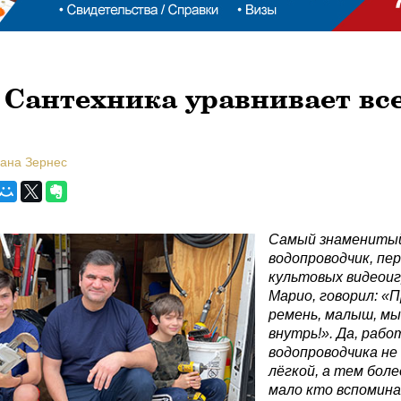
Сантехника уравнивает вс
лана Зернес
Самый знамениты
водопроводчик, пе
культовых видеоиг
Марио, говорил:
«П
ремень, малыш, мы
внутрь!». Да, рабо
водопроводчика не
лёгкой, а тем боле
мало кто вспомина