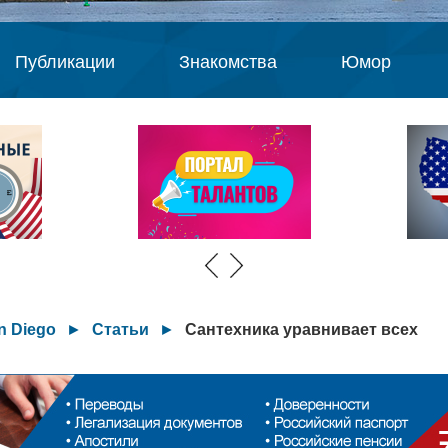
Публикации
Знакомства
Юмор
n Diego
►
Статьи
►
Сантехника уравнивает всех