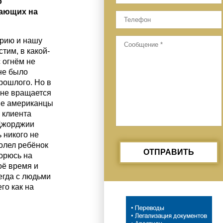
о
жающих на
орию и нашу
тим, в какой-
 огнём не
 не было
прошлого. Но в
 не вращается
ане американцы
 клиента
 Джорджии
 никого не
болел ребёнок
ОТПРАВИТЬ
ворюсь на
оё время и
егда с людьми
го как на