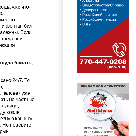
огда уже что-
о,
акое-то
, и фонтан бил
надежны. Если
 когда они
никация
 куда бежать,
сано 24/7. То
и,
, человек уже
вать не частные
а улице,
ду возле
елезную крышку
у. Но поверите
орый