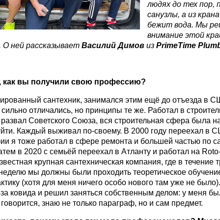
людях до тех пор, 
санузлы, а из кран
бежит вода. Мы ре
внимание этой кра
. О ней рассказывает
Василий Димов
из
PrimeTime
Plum
, как вы получили свою профессию?
ированный сантехник, занимался этим ещё до отъезда в С
 сильно отличались, но принципы те же. Работал в строител
развал Советского Союза, вся строительная сфера была н
йти. Каждый выживал по-своему. В 2000 году переехал в С
и я тоже работал в сфере ремонта и большей частью по с
атем в 2020 с семьёй переехал в Атланту и работал на Roto-
звестная крупная сантехническая компания, где в течение 
 неделю мы должны были проходить теоретическое обучение
ктику (хотя для меня ничего особо нового там уже не было).
-за ковида и решил заняться собственным делом: у меня бы
 говорится, знаю не только параграф, но и сам предмет.