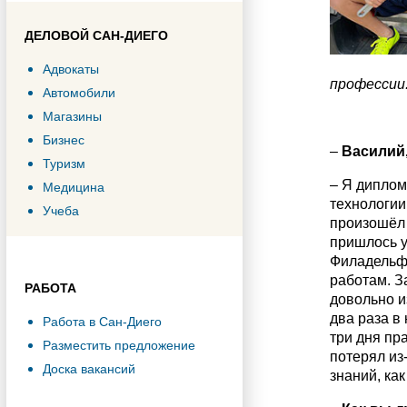
ДЕЛОВОЙ САН-ДИЕГО
Адвокаты
профессии
Автомобили
Магазины
Бизнес
–
Василий
Туризм
– Я диплом
Медицина
технологии
Учеба
произошёл 
пришлось у
Филадельфи
работам. З
РАБОТА
довольно и
два раза в
Работа в Сан-Диего
три дня пра
Разместить предложение
потерял из
Доска вакансий
знаний, как