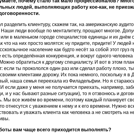
умаете, почему стало так мало профессионалов? Мног
льных людей, выполняющих работу кое-как, не приез
 договоренности.
ел разделить клиентуру, скажем так, на американскую аудит
 Наши люди вообще по менталитету, прощают многое. Допус
 или в маленьком городе специалистов единицы и их днём с
к что на них просто молятся: ну придите, придите! У людей
сскоязычное население как будто несёт за собой этот груз 
е есть определённая конкуренция, и вокруг одного человека
 Можно обратиться к другому специалисту. И вот в этом пл
: если ты прокололся один раз или сделал работу плохо, ты
 своими клиентами дорожу. Их пока немного, поскольку я в
вый, наша семья переехала из Филадельфии. Но я стараюсь
 И если даже у меня не получается приехать, например, за
и, и у нас бывают разные ситуации), то я отзвонюсь и дого
ь. Мы все живём во времени, поэтому каждый планирует св
что отнесутся с уважением к нему и к его времени. Нужно вс
твовать и уважать клиента как человека а не смотреть на не
ивы.
боты вам чаще всего приходится выполнять?