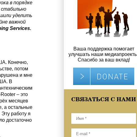
пока в порядке
а стабильно
шили уделить
йне важной
bing
Services
.
Ваша поддержка помогает
улучшать наши медиапроекты
Спасибо за ваш вклад!
ША. Конечно,
ьстве, потом
арушена и мне
ША. В
антехническим
Rooter – это
СВЯЗАТЬСЯ С НАМИ
трёх месяцев
, а остальные
 Эту работу я
ло достаточно