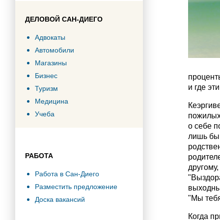
ДЕЛОВОЙ САН-ДИЕГО
Адвокаты
Автомобили
Магазины
Бизнес
проценты
и где эт
Туризм
Медицина
Кеэргиве
Учеба
пожилых 
о себе п
лишь бы 
родствен
РАБОТА
родителе
другому,
Работа в Сан-Диего
"Выздора
Разместить предложение
выходны
"Мы тебя
Доска вакансий
Когда п