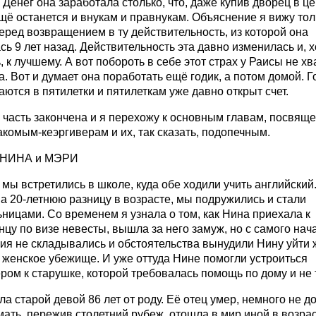
 Денег она заработала столько, что, даже купив дворец в ц
щё останется и внукам и правнукам. Объяснение я вижу тол
перед возвращением в ту действительность, из которой она
ь 9 лет назад. Действительность эта давно изменилась и, х
, к лучшему. А вот побороть в себе этот страх у Раисы не хв
. Вот и думает она поработать ещё годик, а потом домой. Г
ются в пятилетки и пятилеткам уже давно открыт счет.
 часть закончена и я перехожу к основным главам, посвящ
комым-кеэргиверам и их, так сказать, подопечным.
. НИНА и МЭРИ
мы встретились в школе, куда обе ходили учить английский
а 20-летнюю разницу в возрасте, мы подружились и стали
ницами. Со временем я узнала о том, как Нина приехала к
цу по визе невесты, вышла за него замуж, но с самого нач
ия не складывались и обстоятельства вынудили Нину уйти 
 женское убежище. И уже оттуда Нине помогли устроиться
ром к старушке, которой требовалась помощь по дому и не 
а старой девой 86 лет от роду. Её отец умер, немного не д
 мать, пережив столетний рубеж, отошла в мир иной в возра