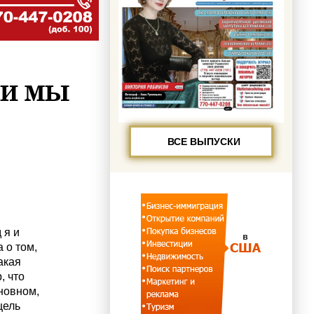
ЛИ МЫ
ВСЕ ВЫПУСКИ
 я и
 о том,
акая
, что
сновном,
цель