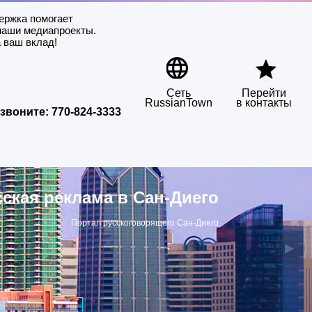
ержка помогает
наши медиапроекты.
 ваш вклад!
Сеть
Перейти
RussianTown
в контакты
звоните:
770-824-3333
сская реклама в Сан-Диего
Портал русскоговорящего Сан-Диего
▶