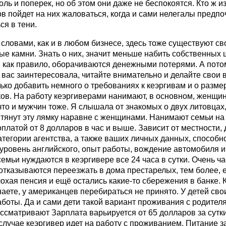
оль и поперек, но об этом они даже не беспокоятся. Кто ж и
в пойдет на них жаловаться, когда и сами нелегалы предп
ся в тени.
словами, как и в любом бизнесе, здесь тоже существуют св
е камни. Знать о них, значит меньше набить собственных 
 как правило, оборачиваются денежными потерями. А потом
 вас заинтересовала, читайте внимательно и делайте свои
ько добавить немного о требованиях к кеэргивам и о разме
ов. На работу кеэргиверами нанимают, в основном, женщин
что и мужчин тоже. Я слышала от знакомых о двух литовцах
тянут эту лямку наравне с женщинами. Нанимают семьи на 
оплатой от 8 долларов в час и выше. Зависит от местности,
атегории агентства, а также ваших личных данных, способн
уровень английского, опыт работы, вождение автомобиля и т
емьи нуждаются в кеэргивере все 24 часа в сутки. Очень ча
отказываются переезжать в дома престарелых, тем более, е
охая пенсия и ещё остались какие-то сбережения в банке. К
наете, у американцев перебираться не принято. У детей сво
аботы. Да и сами дети такой вариант проживания с родител
ссматривают Зарплата варьируется от 65 долларов за сутки
случае кеэргивер идет на работу с проживанием. Питание за