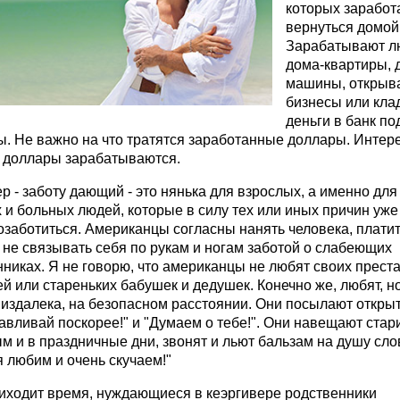
которых заработ
вернуться домой
Зарабатывают л
дома-квартиры, 
машины, открыв
бизнесы или кла
деньги в банк по
. Не важно на что тратятся заработанные доллары. Интере
и доллары зарабатываются.
р - заботу дающий - это нянька для взрослых, а именно для
и больных людей, которые в силу тех или иных причин уже
озаботиться. Американцы согласны нанять человека, платит
не связывать себя по рукам и ногам заботой о слабеющих
никах. Я не говорю, что американцы не любят своих прест
й или стареньких бабушек и дедушек. Конечно же, любят, но
 издалека, на безопасном расстоянии. Они посылают откры
вливай поскорее!" и "Думаем о тебе!". Они навещают стар
м и в праздничные дни, звонят и льют бальзам на душу сл
 любим и очень скучаем!"
риходит время, нуждающиеся в кеэргивере родственники