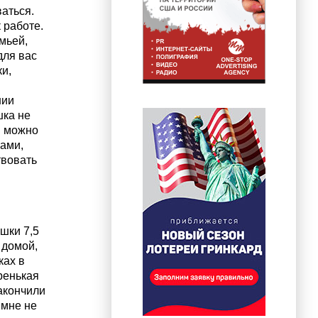
аться.
 работе.
мьей,
для вас
и,
нии
шка не
ы можно
рами,
твовать
шки 7,5
 домой,
ках в
ренькая
акончили
 мне не