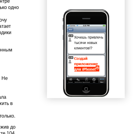
ентре
ько одно
очу
атает
одики
енным
. Не
ала
жить в
только.
ожив до
сте 104