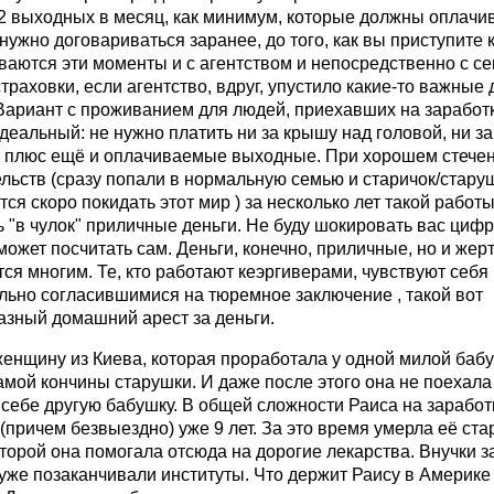
2 выходных в месяц, как минимум, которые должны оплачив
нужно договариваться заранее, до того, как вы приступите к
аются эти моменты и с агентством и непосредственно с се
траховки, если агентство, вдруг, упустило какие-то важные 
Вариант с проживанием для людей, приехавших на заработк
деальный: не нужно платить ни за крышу над головой, ни за
, плюс ещё и оплачиваемые выходные. При хорошем стече
льств (сразу попали в нормальную семью и старичок/стару
ся скоро покидать этот мир ) за несколько лет такой работ
 "в чулок" приличные деньги. Не буду шокировать вас циф
ожет посчитать сам. Деньги, конечно, приличные, но и жер
ся многим. Те, кто работают кеэргиверами, чувствуют себя
льно согласившимися на тюремное заключение , такой вот
азный домашний арест за деньги.
енщину из Киева, которая проработала у одной милой бабу
самой кончины старушки. И даже после этого она не поехала
себе другую бабушку. В общей сложности Раиса на заработ
причем безвыездно) уже 9 лет. За это время умерла её ста
торой она помогала отсюда на дорогие лекарства. Внучки з
уже позаканчивали институты. Что держит Раису в Америке