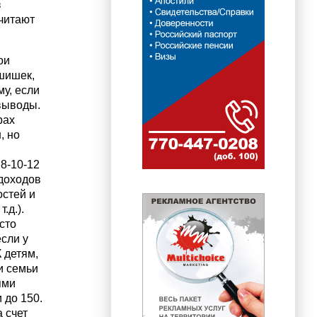
з
очитают
ои
шишек,
у, если
 выводы.
рах
, но
,
8-10-12
 доходов
остей и
.д.).
сто
сли у
 детям,
и семьи
ями
 до 150.
 счет