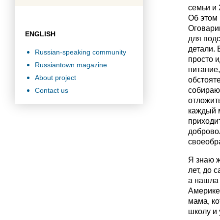
семьи и 
Об этом 
Оговарив
ENGLISH
для подс
детали. 
Russian-speaking community
просто и
Russiantown magazine
питание
About project
обстояте
собирают
Contact us
отложить
каждый м
приходит
доброво
своеобр
Я знаю ж
лет, до 
а нашла 
Америке(
мама, ко
школу и 