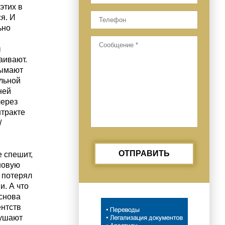
этих в
я. И
ьно
ы
аивают.
зымают
ельной
ней
через
нтракте
/
ОТПРАВИТЬ
е спешит,
новую
о потерял
. А что
 снова
ентств
рушают