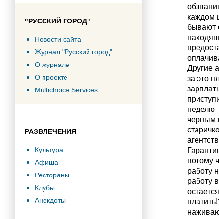
обзванив
каждом ш
"РУССКИЙ ГОРОД"
бывают о
находящи
Новости сайта
предост
Журнал "Русский город"
оплачива
О журнале
Другие 
О проекте
за это п
зарплаты
Multichoice Services
приступи
неделю -
черным п
старичко
РАЗВЛЕЧЕНИЯ
агентств
Культура
Гарантию
потому ч
Афиша
работу н
Рестораны
работу в
Клубы
остается
Анекдоты
платить!
наживают