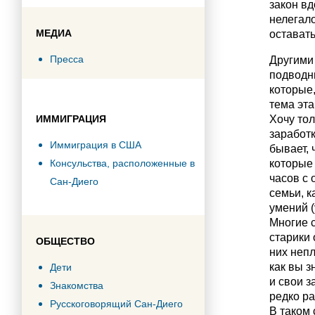
закон вд
нелегало
МЕДИА
оставать
Пресса
Другими 
подводны
которые,
тема эта
ИММИГРАЦИЯ
Хочу тол
заработк
Иммиграция в США
бывает, 
Консульства, расположенные в
которые 
часов с 
Сан-Диего
семьи, к
умений (
Многие с
старики 
ОБЩЕСТВО
них непл
как вы з
Дети
и свои з
Знакомства
редко ра
Русскоговорящий Сан-Диего
В таком 