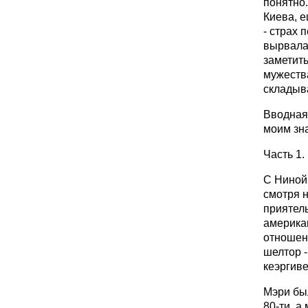
понятно.
Киева, е
- страх 
вырвалас
заметить
мужества
складыва
Вводная
моим зна
Часть 1
С Ниной 
смотря н
приятель
американ
отношен
шелтор -
кеэргиве
Мэри был
80-ти, а