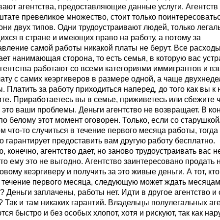
ают агентства, предоставляющие данные услуги. Агентств 
тате превеликое множество, стоит только поинтересоватьс
ни двух типов. Одни трудоустраивают людей, только легал
хся в стране и имеющих право на работу, а потому за
авление самой работы никакой платы не берут. Все расход
ет нанимающая сторона, то есть семья, в которую вас устр
агентства работают со всеми категориями иммигрантов и в
лату с самих кеэргиверов в размере одной, а чаще двухнед
. Платить за работу приходиться наперед, до того как вы к 
те. Приработаетесь вы в семье, приживетесь или сбежите 
 это ваши проблемы. Деньги агентство не возвращает. В ко
о белому этот момент оговорен. Только, если со старушкой
м что-то случиться в течение первого месяца работы, тогда
о гарантирует предоставить вам другую работу бесплатно.
, конечно, агентство дает, но заново трудоустраивать вас н
то ему это не выгодно. Агентство заинтересовано продать 
овому кеэргиверу и получить за это живые деньги. А тот, кт
 течение первого месяца, следующую может ждать месяцами
? Деньги заплачены, работы нет. Идти в другое агентство и
? Так и там никаких гарантий. Владельцы полулегальных аг
ся быстро и без особых хлопот, хотя и рискуют, так как на