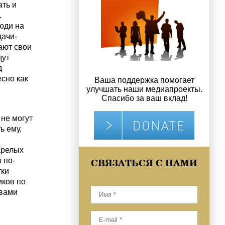
ать и
.
юди на
дачи-
ают свои
дут
д
сно как
Ваша поддержка помогает
улучшать наши медиапроекты.
Спасибо за ваш вклад!
 не могут
ь ему,
арелых
 по-
СВЯЗАТЬСЯ С НАМИ
тки
иков по
овами