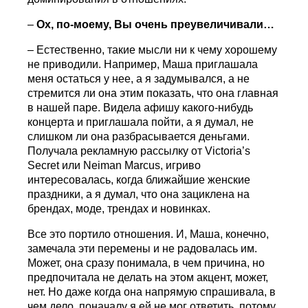
–
Ох, по-моему, Вы очень преувеличивали…
– Естественно, такие мысли ни к чему хорошему
не приводили. Например, Маша приглашала
меня остаться у нее, а я задумывался, а не
стремится ли она этим показать, что она главная
в нашей паре. Видела афишу какого-нибудь
концерта и приглашала пойти, а я думал, не
слишком ли она разбрасывается деньгами.
Получала рекламную рассылку от Victoria’s
Secret или Neiman Marcus, игриво
интересовалась, когда ближайшие женские
праздники, а я думал, что она зациклена на
брендах, моде, трендах и новинках.
Все это портило отношения. И, Маша, конечно,
замечала эти перемены и не радовалась им.
Может, она сразу понимала, в чем причина, но
предпочитала не делать на этом акцент, может,
нет. Но даже когда она напрямую спрашивала, в
чем дело, поначалу я ей не мог ответить, потому