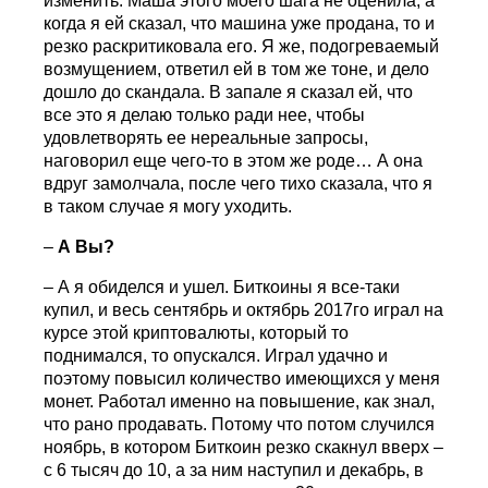
изменить. Маша этого моего шага не оценила, а
когда я ей сказал, что машина уже продана, то и
резко раскритиковала его. Я же, подогреваемый
возмущением, ответил ей в том же тоне, и дело
дошло до скандала. В запале я сказал ей, что
все это я делаю только ради нее, чтобы
удовлетворять ее нереальные запросы,
наговорил еще чего-то в этом же роде… А она
вдруг замолчала, после чего тихо сказала, что я
в таком случае я могу уходить.
–
А Вы?
– А я обиделся и ушел. Биткоины я все-таки
купил, и весь сентябрь и октябрь 2017го играл на
курсе этой криптовалюты, который то
поднимался, то опускался. Играл удачно и
поэтому повысил количество имеющихся у меня
монет. Работал именно на повышение, как знал,
что рано продавать. Потому что потом случился
ноябрь, в котором Биткоин резко скакнул вверх –
с 6 тысяч до 10, а за ним наступил и декабрь, в