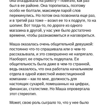
она опаздывала на работу – повезло, как раз
был в ее районе. Она торопилась, поэтому
особо не болтали, максимум парой слов
перекинулись. Но потом она позвонила еще раз,
и в третий раз тоже – возил ее то к подруге, то на
шопинг. Вот тогда-то, по дороге из одного
магазина в другой, у нас уже было достаточно
времени, чтобы раззнакомиться и наговориться.
Маша оказалась очень общительной девушкой:
постоянно что-то спрашивала или о чем-то
рассказывала, и это совершенно не напрягало.
Наоборот, ее открытость подкупала. Ее
общительность была даже в чем-то странной,
ведь оказалось, что она работала начальником
отдела в одной известной инвестиционной
компании – как по мне, должность для
настоящих сухарей, помешанных на цифрах,
финансах, статистике. Но Маша опровергала
этот стереотип.
Может, свою роль сыграло то, что у нее было