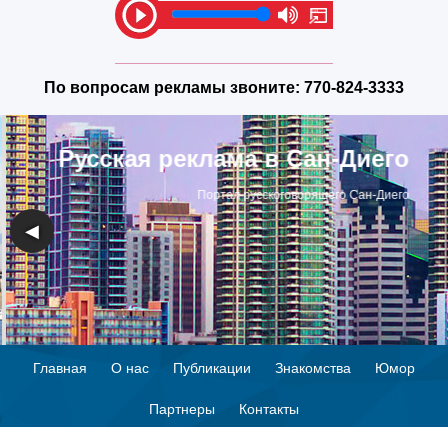
По вопросам рекламы звоните:
770-824-3333
Русская реклама в Сан-Диего
Портал русскоговорящего Сан-Диего
◀
▶
Главная
О нас
Публикации
Знакомства
Юмор
Партнеры
Контакты