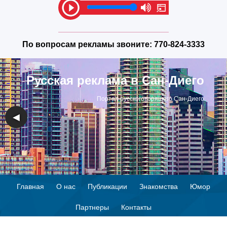
По вопросам рекламы звоните:
770-824-3333
Русская реклама в Сан-Диего
Портал русскоговорящего Сан-Диего
◀
▶
Главная
О нас
Публикации
Знакомства
Юмор
Партнеры
Контакты