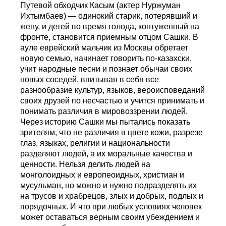
Путевой обходчик Касым (актер Нуржуман
Ихтымбаев) — одинокий старик, потерявший и
жену, и детей во время голода, контуженный на
фронте, становится приемным отцом Сашки. В
ауле еврейский мальчик из Москвы обретает
новую семью, начинает говорить по-казахски,
учит народные песни и познает обычаи своих
новых соседей, впитывая в себя все
разнообразие культур, языков, вероисповеданий
своих друзей по несчастью и учится принимать и
понимать различия в мировоззрении людей.
Через историю Сашки мы пытались показать
зрителям, что не различия в цвете кожи, разрезе
глаз, языках, религии и национальности
разделяют людей, а их моральные качества и
ценности. Нельзя делить людей на
монголоидных и европеоидных, христиан и
мусульман, но можно и нужно подразделять их
на трусов и храбрецов, злых и добрых, подлых и
порядочных. И что при любых условиях человек
может оставаться верным своим убеждением и