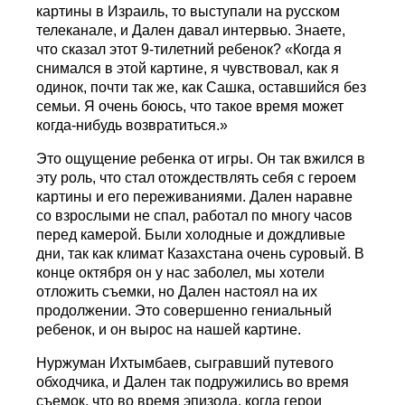
картины в Израиль, то выступали на русском
телеканале, и Дален давал интервью. Знаете,
что сказал этот 9-тилетний ребенок? «Когда я
снимался в этой картине, я чувствовал, как я
одинок, почти так же, как Сашка, оставшийся без
семьи. Я очень боюсь, что такое время может
когда-нибудь возвратиться.»
Это ощущение ребенка от игры. Он так вжился в
эту роль, что стал отождествлять себя с героем
картины и его переживаниями. Дален наравне
со взрослыми не спал, работал по многу часов
перед камерой. Были холодные и дождливые
дни, так как климат Казахстана очень суровый. В
конце октября он у нас заболел, мы хотели
отложить съемки, но Дален настоял на их
продолжении. Это совершенно гениальный
ребенок, и он вырос на нашей картине.
Нуржуман Ихтымбаев, сыгравший путевого
обходчика, и Дален так подружились во время
съемок, что во время эпизода, когда герои