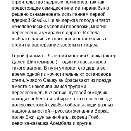
строительство ядерных полигонов, так как
предстоящее семидесятилетие тирана было
решено ознаменовать испытанием первой
ядерной бомбы. Не выдержав голода и тягот
нечеловеческих условий перевозки, многие
переселенцы умирали в дороге. Их тела
выбрасывались из вагонов и оставлялись в
степи на растерзание зверям и птицам.
Герой фильма – 9-летний москвич Сашка (актер
Дален Шинтемиров ) – один из пассажиров
такого вагона. В пути умирает его дед, а во
время одной из «очистительных» остановок в
степи, живого Сашку выбрасывают из поезда
вместе с накопившимися трупами
переселенцев. К счастью, путевой обходчик
находит ребенка и забирает его в поселок, где
волею жестокой судьбы собраны люди разных
национальностей – русская женщина Верка,
поляк Ежи, дунганин Фаты, кореец Глеб,
девочка-казашка Асембала и другие.