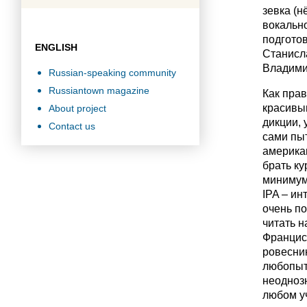
зевка (н
вокальн
подготов
ENGLISH
Станисла
Владими
Russian-speaking community
Russiantown magazine
Как пра
красивы
About project
дикции, 
Contact us
сами пы
америка
брать ку
минимум 
IPA – ин
очень п
читать н
Францис
ровесник
любопыт
неоднозн
любом уч