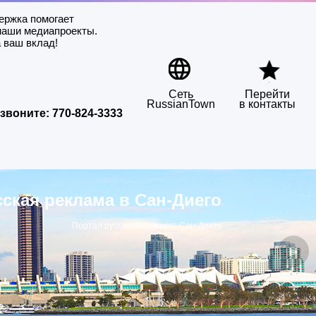
ержка помогает
наши медиапроекты.
 ваш вклад!
Сеть
Перейти
RussianTown
в контакты
звоните:
770-824-3333
сская реклама в Сан-Диего
Портал русскоговорящего Сан-Диего
▶