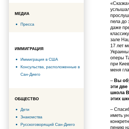
«Сказка»
услышал
МЕДИА
прослуша
пела до 
Пресса
даже пре
классику
зале На
17 лет м
ИММИГРАЦИЯ
Украины,
оперы Т
Иммиграция в США
при Кие
Консульства, расположенные в
меня гла
Сан-Диего
–
Вы обу
эти две
школа В
этих шк
ОБЩЕСТВО
– Спаси
Дети
иметь ун
Знакомства
конкрет
Русскоговорящий Сан-Диего
пению н