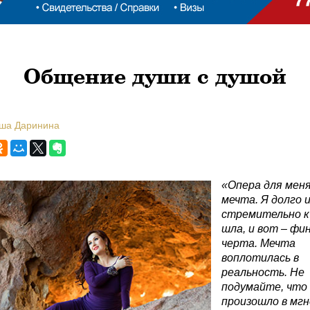
Общение души с душой
аша Даринина
«Опера для меня
мечта. Я долго 
стремительно к
шла, и вот – фи
черта. Мечта
воплотилась в
реальность. Не
подумайте, что
произошло в мг