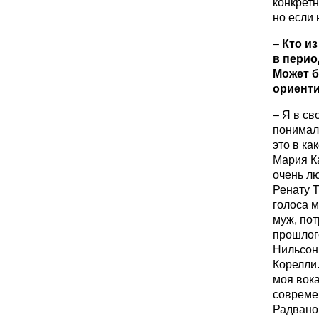
конкретн
но если 
–
Кто и
в перио
Может б
ориент
– Я в с
понимала
это в ка
Мария Ка
очень л
Ренату 
голоса м
муж, по
прошлог
Нильсон
Корелли.
моя вока
совреме
Радванов