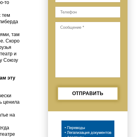
ю-то
,
с тем
елиберда
ями, там
е. Скоро
рузья
 театр и
му Союзу
ам эту
ОТПРАВИТЬ
чески
нь ценила
тье на
егда
 театре