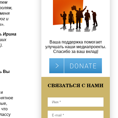
 тем
ролям,
 меня
ог и
».
сь
Ирина
ших
Ваша поддержка помогает
).
улучшать наши медиапроекты.
Спасибо за ваш вклад!
нь Вы
СВЯЗАТЬСЯ С НАМИ
 и
внятное
ные,
 что
лассу