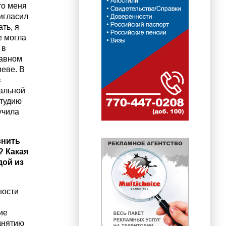
то меня
игласил
ть, я
е могла
 в
лавном
еве. В
в
нальной
студию
учила
внить
? Какая
дой из
ности
ие
днятию