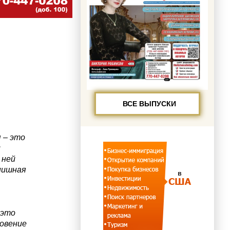
ВСЕ ВЫПУСКИ
 – это
и
 ней
нишная
 это
новение