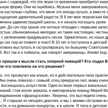
но с надеждой, что эти звуки со временем приобретут каку
льную форму. Они не ошиблись. Музыка меня завораживала
а настолько глубоко, что меня это иногда пугало, и вместе 
ощущение удивительной радости. В 9 лет моя творческая б
мечена администрацией школы, и я начала посещать уроки
ии. До сих пор храню эти нотные тетрадки с первыми запис
остые, обыкновенные мелодии, но такие настоящие, честны
 с увлечением придумывать песни. Удивительно, но наши д
до сих пор их помнят и поют! В 10 лет я поступила в детский
активно выступать и гастролировать по бывшему Советско
й. Вот так и я поймала, как говорят американцы,
theater
bug
.
ы пришли к мысли стать оперной певицей? Кто подал В
ли что повлияло на это решение?
о, это прозвучит как клише, но я действительно пела практи
Мне очень повезло с семьей: отец прекрасно пел, мама оче
и восхищалась искусством. Одно из моих первых вокальных
аний: стоя возле зеркала, я имитировала певицу Мирей Ма
ридуманном «французском». Уверена, это выглядело очень
.. Я старшая из четырёх девочек, и мы с моими сёстрами вс
сте, и на домашних концертах, и в школе. Я пела в детском