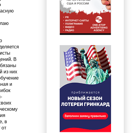
о
расную
олаю
о
деляется
тисты
ений. В
обязаны
й из них
обучение
ная и
шибок
-
своих
рческому
ция
е, в
 от