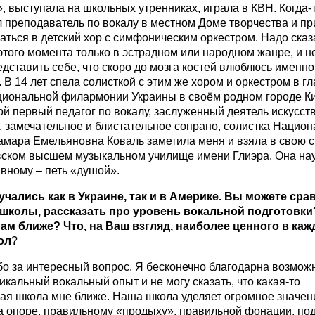
, выступала на школьных утренниках, играла в КВН. Когда-
 преподаватель по вокалу в местном Доме творчества и пр
ться в детский хор с симфоническим оркестром. Надо сказа
этого момента только в эстрадном или народном жанре, и н
дставить себе, что скоро до мозга костей влюблюсь именно
. В 14 лет спела солисткой с этим же хором и оркестром в г
циональной филармонии Украины в своём родном городе Ки
ой первый педагог по вокалу, заслуженный деятель искусст
 замечательное и блистательное сопрано, солистка Нацио
амара Емельяновна Коваль заметила меня и взяла в свою 
вском высшем музыкальном училище имени Глиэра. Она на
вному – петь «душой».
чались как в Украине, так и в Америке. Вы можете сра
 школы, рассказать про уровень вокальной подготовки
ам ближе? Что, на Ваш взгляд, наиболее ценного в каж
ол
?
бо за интересный вопрос. Я бесконечно благодарна возмож
икальный вокальный опыт и не могу сказать, что какая-то
ная школа мне ближе. Наша школа уделяет огромное значен
а опоре, правильному «продыху», правильной фонации, по