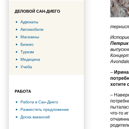
ДЕЛОВОЙ САН-ДИЕГО
Адвокаты
тернист
Автомобили
Магазины
Историе
Петрик
Бизнес
выпускн
Туризм
Концерт
Медицина
Avondal
Учеба
–
Ирина
потребн
хотите 
РАБОТА
– Наверн
потребно
Работа в Сан-Диего
пыталась
Разместить предложение
что-то и
Доска вакансий
отчаянны
родител