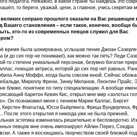
ого педагога. Неважно, в какой стране ты найдёшь это сок
нашёл, то береги, уважай, цени, а главное, учись секретам 
з великих сопрано прошлого оказали на Вас решающее
д Вашего становления – если такое, конечно, вообще 
ыть, кто-то из современных певцов служил для Вас
иром?
воё время была шокирована, услышав пение Джоан Сазерле
 (и до сих пор не понимаю!), как можно так петь? Леди Саз
кой-то степени уникальный персонаж, безумно богатая прир
ллас, поющая актриса, которой до сих пор нет равных. Ра
юбила Анну Моффо, когда была совсем юной. Сейчас обож
Тебальди, Миреллу Френи, Зинку Миланов, Леонтин Прайс. 
не ближе, понятнее по типу специализации. А вообще имен
трясающий баритон Кевин Кис, открыл мне мир «золотых го
о». Он познакомил меня с пением Марии Каллас, Биргит
, Кирстен Флагштад, Юсси Бьёрлинга, Фрица Вундерлиха, Ф
.. После этого открытия я никогда уже не была прежней,
льная эстетика изменилась решительно и бесповоротно. Из
нных певцов мне очень импонируют Айлин Перез, Сондра
ски. А также я восхищаюсь творчеством своей близкой под