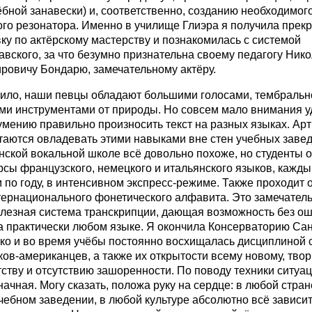
ёбной занавески) и, соответственно, созданию необходимог
ого резонатора. Именно в училище Глиэра я получила прек
ку по актёрскому мастерству и познакомилась с системой
вского, за что безумно признательна своему педагогу Ник
ровичу Бондарю, замечательному актёру.
вило, наши певцы обладают большими голосами, тембральн
ми инструментами от природы. Но совсем мало внимания у
умению правильно произносить текст на разных языках. Ар
таются овладевать этими навыками вне стен учебных завед
нской вокальной школе всё довольно похоже, но студенты 
рсы французского, немецкого и итальянского языков, кажды
по году, в интенсивном экспресс-режиме. Также проходит 
тернационального фонетического алфавита. Это замечатель
олезная система транскрипции, дающая возможность без о
а практически любом языке. Я окончила Консерваторию Сан
ко и во время учёбы постоянно восхищалась дисциплиной 
ов-американцев, а также их открытости всему новому, тво
ству и отсутствию зашоренности. По поводу техники ситуа
ачная. Могу сказать, положа руку на сердце: в любой стран
ебном заведении, в любой культуре абсолютно всё зависит