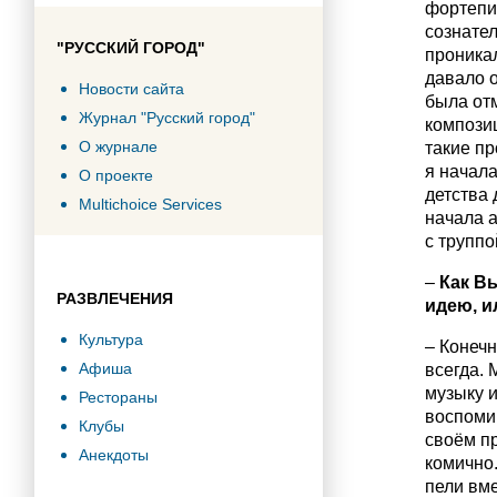
фортепиа
сознате
"РУССКИЙ ГОРОД"
проникал
давало 
Новости сайта
была от
Журнал "Русский город"
композиц
О журнале
такие пр
я начала
О проекте
детства 
Multichoice Services
начала 
с труппо
–
Как В
РАЗВЛЕЧЕНИЯ
идею, и
Культура
– Конечн
Афиша
всегда. 
музыку 
Рестораны
воспомин
Клубы
своём п
Анекдоты
комично.
пели вме