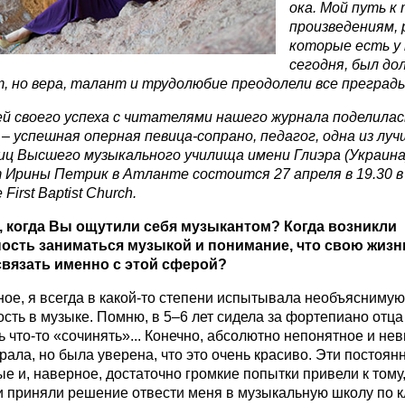
ока. Мой путь к
произведениям, 
которые есть у
сегодня, был дол
, но вера, талант и трудолюбие преодолели все преграды
й своего успеха с читателями нашего журнала поделила
–
успешная оперная певица-сопрано, педагог, одна из луч
иц Высшего музыкального училища имени Глиэра (Украина
 Ирины Петрик в Атланте состоится 27 апреля в 19.30 в
e
First
Baptist
Church
.
, когда Вы ощутили себя музыкантом? Когда возникли
ость заниматься музыкой и понимание, что свою жиз
связать именно с этой сферой?
ое, я всегда в какой-то степени испытывала необъяснимую
сть в музыке. Помню, в 5–6 лет сидела за фортепиано отца
 что-то «сочинять»... Конечно, абсолютно непонятное и не
грала, но была уверена, что это очень красиво. Эти постоян
е и, наверное, достаточно громкие попытки привели к тому,
и приняли решение отвести меня в музыкальную школу по к