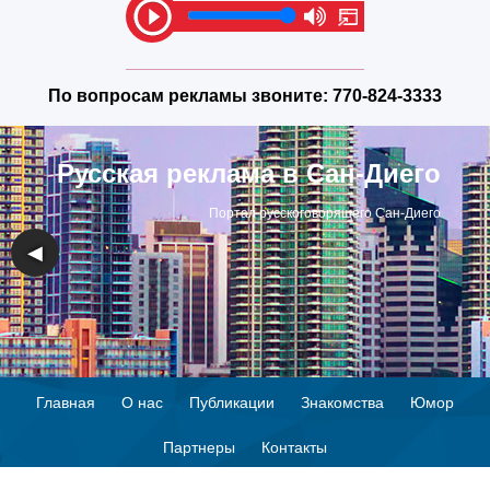
По вопросам рекламы звоните:
770-824-3333
Русская реклама в Сан-Диего
Портал русскоговорящего Сан-Диего
◀
▶
Главная
О нас
Публикации
Знакомства
Юмор
Партнеры
Контакты