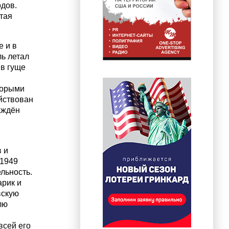
одов.
тая
е и в
ь летал
 в гуще
торыми
ействован
аждён
 и
 1949
льность.
арик и
вскую
лю
всей его