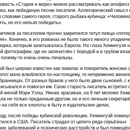
Повесть «Старик и море» можно рассматривать как апофеоз
ва, как лебединую песню писателя. Аллегорический смысл 
 словами самого героя, старого рыбака-кубинца: «Человек
ть, но его нельзя победить».
итиков за писателем прочно закрепился титул певца «поте
я». Конечно, в его романах не было такого явного упадниче
марка, которым зачитывалась Европа. Но глаза Хемингуэя 
й фотографии, где он запечатлён с бородой и в грубом вяз
 почему-то очень-очень печальны.
й был широко известен как ловелас и покоритель женских 
 этот мачо влюблялся по-настоящему, то непременно женил
бранницах. От разных браков у него было двое сыновей, с
исывался и помогал им. Свою старость писатель встретил 
й женой Мэри Уэлш. Умная, красивая, на 9 лет моложе Хем
ла не только преданным другом, но и его личным секретарё
на себя все хлопоты в быту и издательских делах.
оду, после победы кубинской революции, Хемингуэй покину
тился в США. Писатель страдал от целого ряда серьёзных
ких заболеваний и психических расстройств и был помещён