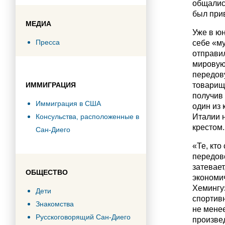
общались
был прив
МЕДИА
Уже в ю
Пресса
себе «му
отправи
мировую.
передов
ИММИГРАЦИЯ
товарищ
получив 
Иммиграция в США
один из 
Консульства, расположенные в
Италии 
крестом.
Сан-Диего
«Те, кто
передово
затевает
ОБЩЕСТВО
экономич
Хемингуэ
Дети
спортивн
Знакомства
не менее
Русскоговорящий Сан-Диего
произвед