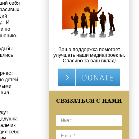
ший себя
красивых
ший
... И –
и по
ешению.
удьбы
Ваша поддержка помогает
ишлись
улучшать наши медиапроекты.
Спасибо за ваш вклад!
.
Эрнест
ю детей.
имыми
ивил
СВЯЗАТЬСЯ С НАМИ
удут
 дедушка
мальчик
дил себе
ии,