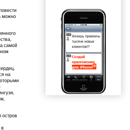
повести
а можно
рянного
ства,
на самой
аном
сердец.
ся на
 которыми
с
ингуэя,
м,
л остров
 в