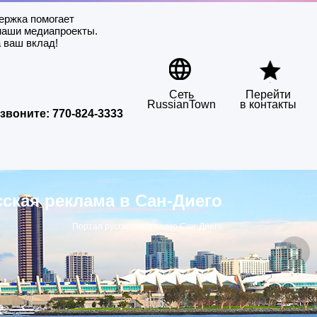
ержка помогает
наши медиапроекты.
 ваш вклад!
Сеть
Перейти
RussianTown
в контакты
звоните:
770-824-3333
сская реклама в Сан-Диего
Портал русскоговорящего Сан-Диего
▶