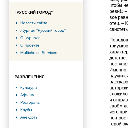
чтобы не
реви!» –
"РУССКИЙ ГОРОД"
всё равн
Новости сайта
отец. – 
свистеть
Журнал "Русский город"
О журнале
Поводов
О проекте
триумфо
характе
Multichoice Services
детстве.
поступил
Именно 
научилс
РАЗВЛЕЧЕНИЯ
рассказ
Культура
авторски
сложилос
Афиша
и отправ
Рестораны
своём до
Клубы
чего при
Анекдоты
по-прост
герой ок