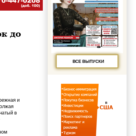
к до
ВСЕ ВЫПУСКИ
брежная и
должая
ачатый в
е
ном