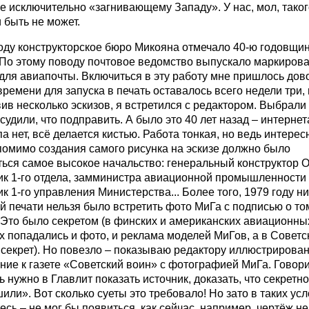
 исключительно «загнивающему Западу». У нас, мол, таког
 быть не может.
оду конструкторское бюро Микояна отмечало 40-ю годовщи
 По этому поводу почтовое ведомство выпускало маркиров
для авиапочты. Включиться в эту работу мне пришлось дов
времени для запуска в печать оставалось всего недели три, 
ив несколько эскизов, я встретился с редактором. Выбрали
бсудили, что подправить. А было это 40 лет назад – интернета
 нет, всё делается кистью. Работа тонкая, но ведь интерес
помимо создания самого рисунка на эскизе должно было
ься самое высокое начальство: генеральный конструктор 
ик 1-го отдела, замминистра авиационной промышленности
к 1-го управления Министерства... Более того, 1979 году ни
й печати нельзя было встретить фото МиГа с подписью о том
 Это было секретом (в финских и американских авиационны
 попадались и фото, и реклама моделей МиГов, а в Советс
 секрет). Но повезло – показываю редактору иллюстрирова
ие к газете «Советский воин» с фотографией МиГа. Говори
ь нужно в Главлит показать источник, доказать, что секретн
или». Вот сколько суеты это требовало! Но зато в таких ус
есь – не мог бы появиться, как сейчас, например, чертёж н