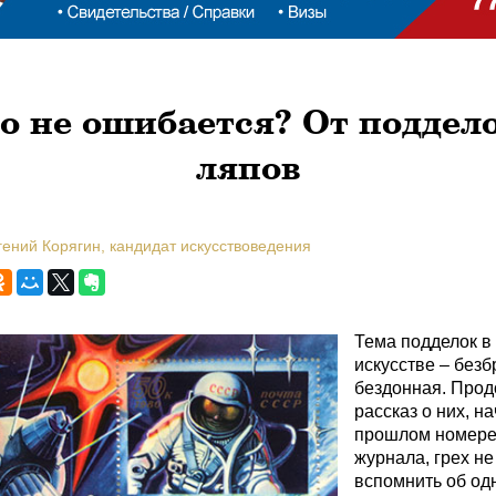
то не ошибается? От поддело
ляпов
гений Корягин, кандидат искусствоведения
Тема подделок в
искусстве – без
бездонная. Про
рассказ о них, н
прошлом номер
журнала, грех не
вспомнить об од