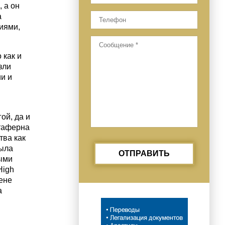
 а он
а
иями,
 как и
зли
и и
ой, да и
йтаферна
тва как
была
ОТПРАВИТЬ
ыми
High
тене
а