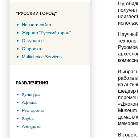
Ну, обид
получил 
"РУССКИЙ ГОРОД"
неизвес
использ
Новости сайта
Журнал "Русский город"
Научный 
О журнале
технолог
Рухомовс
О проекте
археолог
Multichoice Services
комисси
Выбрасыв
работа 
РАЗВЛЕЧЕНИЯ
из антич
шедевр ю
Культура
перемещ
Афиша
«Джоконд
Рестораны
Museum o
дома, в 
Клубы
мемориал
Анекдоты
В совет