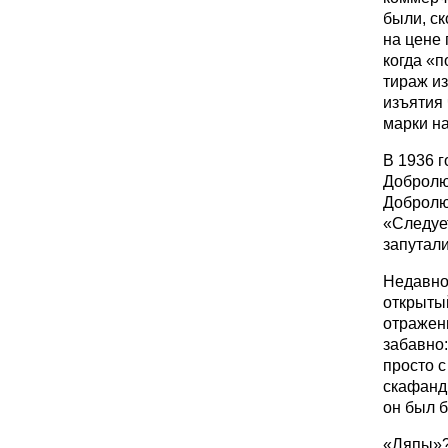
были, ск
на цене 
когда «п
тираж из
изъятия 
марки н
В 1936 г
Добролю
Добролюб
«Следует
запутали
Недавно
открытый
отражен
забавно:
просто с
скафанд
он был 
«Ляпы»? 