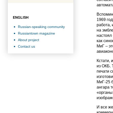
автомата
Вспомина
ENGLISH
1969 год
работа,
Russian-speaking community
на эмбле
Russiantown magazine
настоял
About project
как сино
МиГ – эт
Contact us
авиакон
Кстати, 
из ОКБ. 
печати с
изготови
МиГ-25 
ангара т
«органы»
изображе
И все же
коммерче