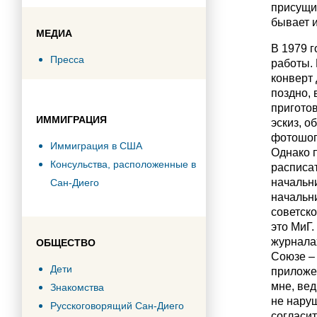
присущие
бывает и
МЕДИА
В 1979 г
Пресса
работы.
конверт 
поздно, 
приготов
ИММИГРАЦИЯ
эскиз, о
фотошопа
Иммиграция в США
Однако 
Консульства, расположенные в
расписат
начальн
Сан-Диего
начальни
советско
это МиГ.
журналах
ОБЩЕСТВО
Союзе –
Дети
приложен
мне, вед
Знакомства
не наруш
Русскоговорящий Сан-Диего
согласит