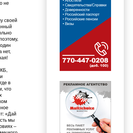
о не
ну своей
анный
ольно
поэтому,
 один
 нет,
ная!
ОКБ,
 и
где в
, что
х
ком
нное
т: «Дай
ость мы
ловиях –
емецкого