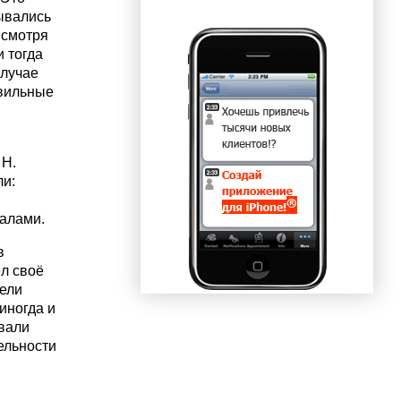
ывались
 смотря
и тогда
случае
авильные
 Н.
ли:
иалами.
в
ёл своё
ели
иногда и
овали
ельности
,