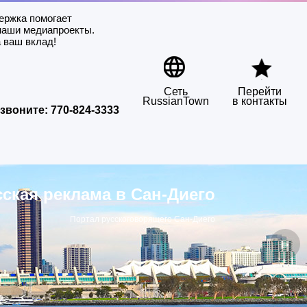
ержка помогает
наши медиапроекты.
 ваш вклад!
Сеть
Перейти
RussianTown
в контакты
звоните:
770-824-3333
сская реклама в Сан-Диего
Портал русскоговорящего Сан-Диего
▶