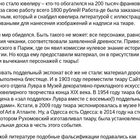
но стало ювелиру – кто-то обогатился на 200 тысяч франков,
за свою работу всего 1800 рублей! Работа-де была заказан
тным, который и снабдил ювелира литературой с иллюстрац
оваными для нанесения изображений и надписи на тиаре.
мир обиделся. Быть такого не может: все персонажи, равно
ия чеканки, соответствовали заявленной древности. Приве
кого в Париж, где он явил комиссии нулевое знание истори
ии. Но когда ему предоставили материал, он в присутствии
и вычеканил персонажей с тиары!
ать поддельный экспонат всё же не стали: материал дорог
выполнена блестяще. И в 1903 году переместили тиару Са
ного отдела Лувра в Музей декоративно-прикладного искусс
велирного творчества конца XIX века. В 1954 году тиара 
ена в «зал подделок» Лувра вместе с восемью(!) поддельн
ами». Кстати, в 2009 году тиара экспонировалась в музее 
f Art в Атланте. Ну, а Одесса есть Одесса: в 2014 году на с
котором Рухомовский изготавливал тиару, была установлен
ьная доска в честь этого события.
ской литературе подобные фальсификации подавались как