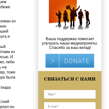
вшем
убеже
охман из
нно
нашей
Буга и
Ваша поддержка помогает
улучшать наши медиапроекты.
ный
Спасибо за ваш вклад!
етами из
исью. И
ко, либо
ь на
вр, тоже
вра была
СВЯЗАТЬСЯ С НАМИ
 тиара
сский
елал он.