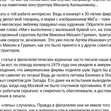
 на памятнике конструктору Михаилу Калашникову...
ть о той работе интересно. Ведь и конверт к 30-летию фир
у делал мой товарищ, и марки с изображением МиГа – тоже
 и миговскую эмблему придумал наш художник. Обратите вн
ме слово «Миг» выполнено с маленькой буквой «г», на это
 скромный соратник Артём Микояна Михаил Гуревич, тракту
ним скорости, мгновения. Это уже после Артём Иванович у
о Микоян и Гуревич, как это было принято и у других советс
структоров.
и статьи в филателистических журналах часто писали наши 
Так вот, по поводу конверта 1979 года они увидели в амери
ведения, что американские фирмы подняли шум: будто бы 
ли самолет из титана! Ведь до полета летчика Беленко в Я
был секретом для Запада. Его даже на испытания выводили
огда, когда над Москвой не было спутников противника. В о
 работали серьёзно: и секретность обеспечивали, и достов
ния в печати.
 «ляпы» случались. Правда в филателии они не имели того
ского аспекта, как в живописи или в ювелирном искусстве.