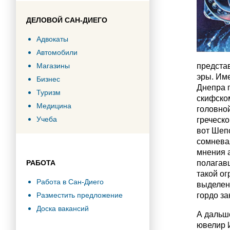
ДЕЛОВОЙ САН-ДИЕГО
Адвокаты
Автомобили
Магазины
предста
эры. Име
Бизнес
Днепра п
Туризм
скифско
Медицина
головно
Учеба
греческо
вот Шепс
сомневал
мнения а
РАБОТА
полагав
такой о
Работа в Сан-Диего
выделени
Разместить предложение
гордо за
Доска вакансий
А дальше
ювелир И