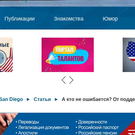
Публикации
Знакомства
Юмор
San Diego
►
Статьи
►
А кто не ошибается? От подд