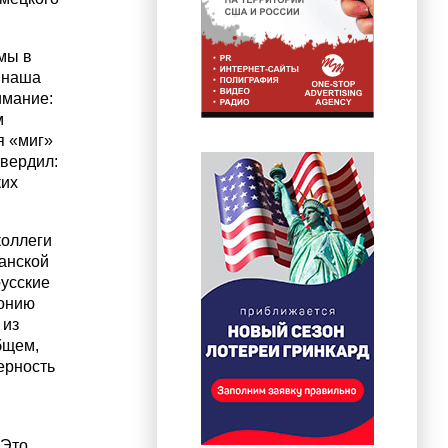
мы в
 наша
имание:
м
я «миг»
твердил:
ких
коллеги
канской
русские
понию
 из
бщем,
ерность
 Это