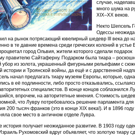
случае, надела
много шума на р
XIX–XX веков.
Некто Шепсель Г
Одессы неожида
вил на рынок потрясающий ювелирный шедевр III века до 
нно в те давние времена среди греческих колоний в устье 
роцветал город Ольвия, жители которого сделали подарок
му правителю Сайтаферну. Подарком была тиара – роскош
й убор из золота, украшенный фигурными рельефами с сюж
й истории и Троянской войны, да ещё и с дарственной надп
ель начал предлагать тиару музеям Европы, которые, одна
ись в её подлинности, либо просто отказывались, ссылаяс
вторитетных специалистов. В конце концов соблазнился Лу
шийся, впрочем, на авторитетные мнения. Стоимость шеде
громной, что Лувру потребовалось решение парламента для
я 200 тысяч франков (это в конце XIX века!). И в 1896 году
няла свое место в античном отделе Лувра.
 история получает неожиданное развитие. В 1903 году оде
зраиль Рухомовский вдруг объявляет, что золотую тиару сд