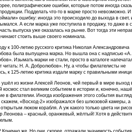
орее, полиграфические ошибки, которые потом иногда сказ
продукции. Подделать что-то в марке просто невозможно. И
оймали» ошибку: иногда это происходило до выхода в свет, 
ымался. А если марка уже поступила в продажу, то даже в 
часть выпуска уже оказалась на рынке. Вот тогда эти непр
ачинают стоить выше своего номинала.
оду к 100-летию русского критика Николая Александровича
бова была выпущена марка. Но вышла она с надписью «А.
ов». Изымать марки не стали, просто в каталоге напечата
 читать: Н. А. Добролюбов». Ну, а чтобы филателисты не
сь, к 125-летию критика издали марку с правильными иниц
 ушёл из жизни Алексей Леонов, чей первый в мире выход 
 космос стал великим событием в истории и, конечно, наш
ие в филателии. Иногда изображения этого события выгляд
 скажем, «Восход-2» изображался без шлюзовой камеры, а 
 открытым люком корабля. А уж какого только цвета ни рис
р Леонова – красный, оранжевый, жёлтый! Хотя в действит
белым.
Конечно же. Но они, скорее, отражали значимость события