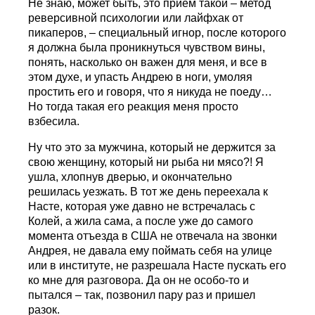
Не знаю, может быть, это прием такой – метод
реверсивной психологии или лайфхак от
пикаперов, – специальный игнор, после которого
я должна была проникнуться чувством вины,
понять, насколько он важен для меня, и все в
этом духе, и упасть Андрею в ноги, умоляя
простить его и говоря, что я никуда не поеду…
Но тогда такая его реакция меня просто
взбесила.
Ну что это за мужчина, который не держится за
свою женщину, который ни рыба ни мясо?! Я
ушла, хлопнув дверью, и окончательно
решилась уезжать. В тот же день переехала к
Насте, которая уже давно не встречалась с
Колей, а жила сама, а после уже до самого
момента отъезда в США не отвечала на звонки
Андрея, не давала ему поймать себя на улице
или в институте, не разрешала Насте пускать его
ко мне для разговора. Да он не особо-то и
пытался – так, позвонил пару раз и пришел
разок.