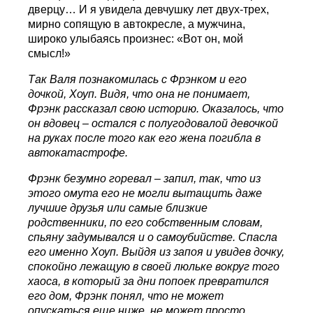
дверцу… И я увидела девчушку лет двух-трех,
мирно сопящую в автокресле, а мужчина,
широко улыбаясь произнес: «Вот он, мой
смысл!»
Так Валя познакомилась с Фрэнком и его
дочкой, Хоуп. Видя, что она не понимает,
Фрэнк рассказал свою историю. Оказалось, что
он вдовец – остался с полугодовалой девочкой
на руках после того как его жена погибла в
автокатастрофе.
Фрэнк безумно горевал – запил, так, что из
этого омута его не могли вытащить даже
лучшие друзья или самые близкие
родственники, по его собственным словам,
спьяну задумывался и о самоубийстве. Спасла
его именно Хоуп. Выйдя из запоя и увидев дочку,
спокойно лежащую в своей люльке вокруг того
хаоса, в который за дни попоек превратился
его дом, Фрэнк понял, что не может
опускаться еще ниже, не может просто