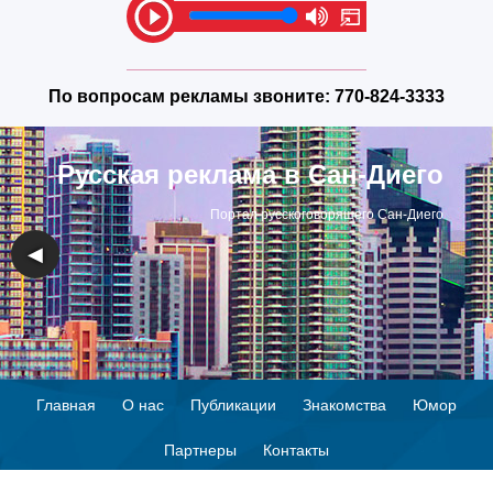
По вопросам рекламы звоните:
770-824-3333
Русская реклама в Сан-Диего
Портал русскоговорящего Сан-Диего
◀
▶
Главная
О нас
Публикации
Знакомства
Юмор
Партнеры
Контакты