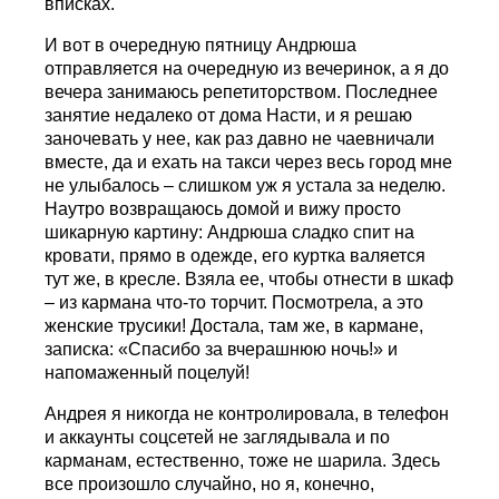
вписках.
И вот в очередную пятницу Андрюша
отправляется на очередную из вечеринок, а я до
вечера занимаюсь репетиторством. Последнее
занятие недалеко от дома Насти, и я решаю
заночевать у нее, как раз давно не чаевничали
вместе, да и ехать на такси через весь город мне
не улыбалось – слишком уж я устала за неделю.
Наутро возвращаюсь домой и вижу просто
шикарную картину: Андрюша сладко спит на
кровати, прямо в одежде, его куртка валяется
тут же, в кресле. Взяла ее, чтобы отнести в шкаф
– из кармана что-то торчит. Посмотрела, а это
женские трусики! Достала, там же, в кармане,
записка: «Спасибо за вчерашнюю ночь!» и
напомаженный поцелуй!
Андрея я никогда не контролировала, в телефон
и аккаунты соцсетей не заглядывала и по
карманам, естественно, тоже не шарила. Здесь
все произошло случайно, но я, конечно,