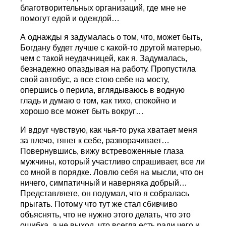
благотворительных организаций, где мне не
помогут едой и одеждой…
А однажды я задумалась о том, что, может быть,
Богдану будет лучше с какой-то другой матерью,
чем с такой неудачницей, как я. Задумалась,
безнадежно опаздывая на работу. Пропустила
свой автобус, а все стою себе на мосту,
опершись о перила, вглядываюсь в водную
гладь и думаю о том, как тихо, спокойно и
хорошо все может быть вокруг…
И вдруг чувствую, как чья-то рука хватает меня
за плечо, тянет к себе, разворачивает…
Повернувшись, вижу встревоженные глаза
мужчины, который участливо спрашивает, все ли
со мной в порядке. Ловлю себя на мысли, что он
ничего, симпатичный и наверняка добрый…
Представляете, он подумал, что я собралась
прыгать. Потому что тут же стал сбивчиво
объяснять, что не нужно этого делать, что это
ошибка, а не выход, что всегда есть ради чего и