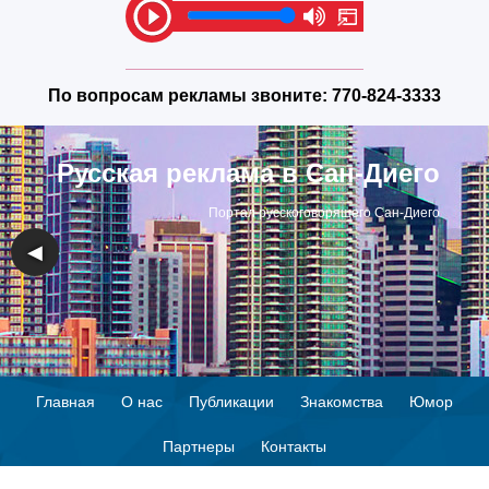
По вопросам рекламы звоните:
770-824-3333
Русская реклама в Сан-Диего
Портал русскоговорящего Сан-Диего
◀
▶
Главная
О нас
Публикации
Знакомства
Юмор
Партнеры
Контакты