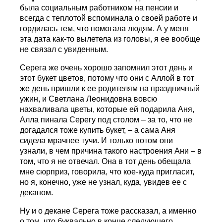
была социальным работником на пенсии и
всегда с теплотой вспоминала о своей работе и
гордилась тем, что помогала людям. А у меня
эта дата как-то вылетела из головы, я ее вообще
не связал с увиденным.
Серега же очень хорошо запомнил этот день и
этот букет цветов, потому что они с Аллой в тот
же день пришли к ее родителям на праздничный
ужин, и Светлана Леонидовна вовсю
нахваливала цветы, которые ей подарила Аня,
Алла пинала Серегу под столом – за то, что не
догадался тоже купить букет, – а сама Аня
сидела мрачнее тучи. И только потом они
узнали, в чем причина такого настроения Ани – в
том, что я не отвечал. Она в тот день обещала
мне сюрприз, говорила, что кое-куда пригласит,
но я, конечно, уже не узнал, куда, увидев ее с
деканом.
Ну и о декане Серега тоже рассказал, а именно
о том, что буквально в конце следующего