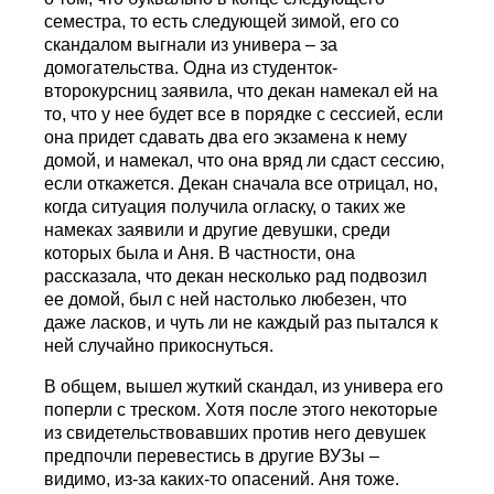
семестра, то есть следующей зимой, его со
скандалом выгнали из универа – за
домогательства. Одна из студенток-
второкурсниц заявила, что декан намекал ей на
то, что у нее будет все в порядке с сессией, если
она придет сдавать два его экзамена к нему
домой, и намекал, что она вряд ли сдаст сессию,
если откажется. Декан сначала все отрицал, но,
когда ситуация получила огласку, о таких же
намеках заявили и другие девушки, среди
которых была и Аня. В частности, она
рассказала, что декан несколько рад подвозил
ее домой, был с ней настолько любезен, что
даже ласков, и чуть ли не каждый раз пытался к
ней случайно прикоснуться.
В общем, вышел жуткий скандал, из универа его
поперли с треском. Хотя после этого некоторые
из свидетельствовавших против него девушек
предпочли перевестись в другие ВУЗы –
видимо, из-за каких-то опасений. Аня тоже.