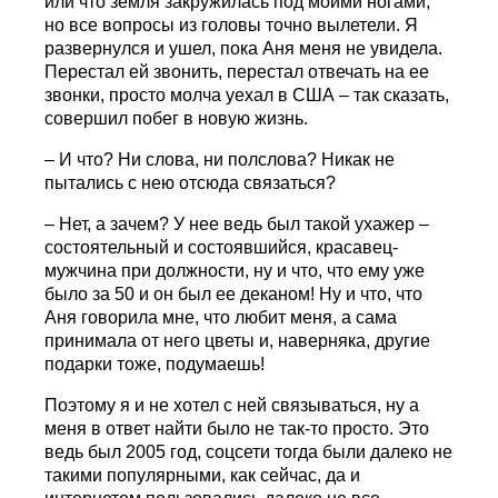
или что земля закружилась под моими ногами,
но все вопросы из головы точно вылетели. Я
развернулся и ушел, пока Аня меня не увидела.
Перестал ей звонить, перестал отвечать на ее
звонки, просто молча уехал в США – так сказать,
совершил побег в новую жизнь.
– И что? Ни слова, ни полслова? Никак не
пытались с нею отсюда связаться?
– Нет, а зачем? У нее ведь был такой ухажер –
состоятельный и состоявшийся, красавец-
мужчина при должности, ну и что, что ему уже
было за 50 и он был ее деканом! Ну и что, что
Аня говорила мне, что любит меня, а сама
принимала от него цветы и, наверняка, другие
подарки тоже, подумаешь!
Поэтому я и не хотел с ней связываться, ну а
меня в ответ найти было не так-то просто. Это
ведь был 2005 год, соцсети тогда были далеко не
такими популярными, как сейчас, да и