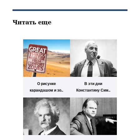
Читать еще
О рисунке
В эти дни
карандашом и зо..
Константину Сим..