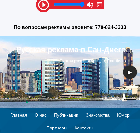
По вопросам рекламы звоните:
770-824-3333
Русская реклама в Сан-Диего
Портал русскоговорящего Сан-Диего
◀
▶
Главная
О нас
Публикации
Знакомства
Юмор
Партнеры
Контакты