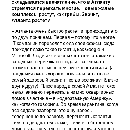
складывается впечатление, что в Атланту
стремятся переехать многие. Новые жилые
комплексы растут, как грибы. Значит,
Атланта растёт?
– Атланта очень быстро растёт, и происходит это
по двум причинам. Первая – потому что многие
IT-компании переводят сюда свои офисы, сюда
приходят даже такие гиганты, как Google и
Microsoft. Люди из северных штатов, а также из
западных, переезжают сюда из-за климата,
низких налогов, меньшей скученности жилья (а
пандемия очень хорошо показала, что это не
самый здоровый вариант, когда все живут близко
друг к другу). Плюс народ в самой Атланте тоже
начал активно переезжать из многоквартирных
домов в частные – в «одноэтажную Америку»,
как когда-то говорили. Во время карантина, когда
все сидели взаперти, это ощущалось
совершенно по-разному: переносить карантин,
сидя на двадцатом этаже, – или в собственном
доме с участком, где есть простор, куда можно в