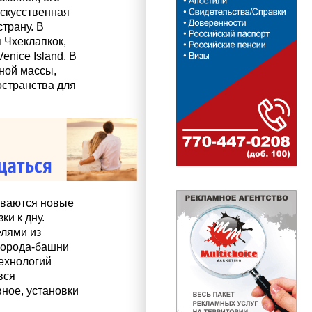
Искусственная
трану. В
 Чхеклапкок,
nice Island. В
ной массы,
остранства для
ываются новые
и к дну.
елями из
 города-башни
технологий
вся
ное, установки