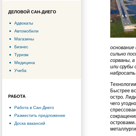
ДЕЛОВОЙ САН-ДИЕГО
Адвокаты
Автомобили
Магазины
Бизнес
основание 
сильно пос
Туризм
сорваны, а
Медицина
или срубы 
Учеба
набросать 
Технологии
Быстрее вс
РАБОТА
остро. Лид
чего угодн
Работа в Сан-Диего
спрессован
Разместить предложение
сокращения
островами.
Доска вакансий
металлурги