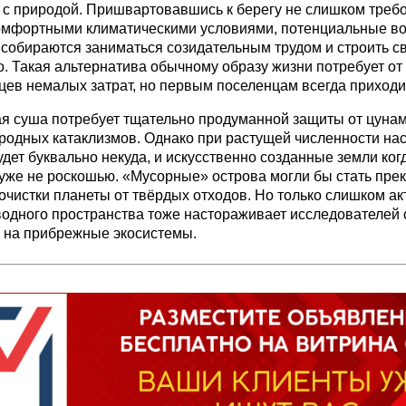
 с природой. Пришвартовавшись к берегу не слишком треб
комфортными климатическими условиями, потенциальные в
собираются заниматься созидательным трудом и строить св
. Такая альтернатива обычному образу жизни потребует от
ев немалых затрат, но первым поселенцам всегда приходи
я суша потребует тщательно продуманной защиты от цунам
родных катаклизмов. Однако при растущей численности на
удет буквально некуда, и искусственно созданные земли ког
уже не роскошью. «Мусорные» острова могли бы стать пре
очистки планеты от твёрдых отходов. Но только слишком ак
водного пространства тоже настораживает исследователей с
 на прибрежные экосистемы.