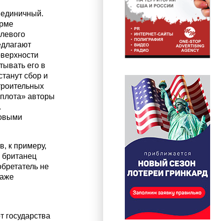
 единичный.
орме
улевого
едлагают
оверхности
тывать его в
танут сбор и
троительных
«плота» авторы
.
новыми
, к примеру,
о британец
обретатель не
даже
т государства