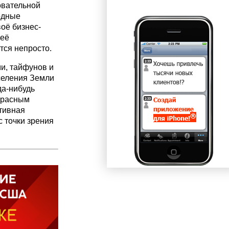
овательной
одные
оё бизнес-
 её
тся непросто.
и, тайфунов и
селения Земли
да-нибудь
красным
тивная
 точки зрения