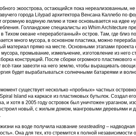
обного экоострова, остающийся пока нереализованным, не
авучего города Lilypad архитектора Венсана Каллебо по ф
 огромную водяную лилию и тоже основывается на идее н
ебления. Голландские специалисты из Whim Architecture пр
 в Тихом океане «переработанный» остров. Там, где близ п
ается много мусора, в основном пластика, можно перераба
ый материал прямо на месте. Основными этапами проекта с
 мусора, промывание, измельчение, изготовление из него с
сборка конструкций. После сборки огромного пластикового 
 всё-таки завезти на него землю, чтобы выращивать овощи
ргия будет вырабатываться солнечными батареями и вол
момент существует несколько «пробных» частных островков
Spiral Island на каркасе из пластиковых бутылок. Создал ег
а, и хотя в 2005 году островок был уничтожен ураганом, из
ыстроил новый, с жилым домом, мангровыми деревьями и 
.
жизни на воде получила название
s
easteading
– надводная
сть». Она для тех, кто стремится к полной независимости о