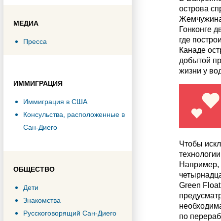
острова сп
Жемчужина 
МЕДИА
Гонконге д
где постро
Пресса
Канаде ост
добытой пр
жизни у во
ИММИГРАЦИЯ
Иммиграция в США
Консульства, расположенные в
Сан-Диего
Чтобы искл
технологии
Например, 
ОБЩЕСТВО
четырнадца
Green Floa
Дети
предусматр
Знакомства
необходима
Русскоговорящий Сан-Диего
по перераб