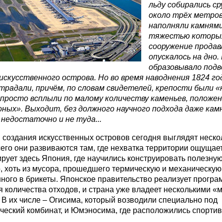
льду собирались с
около трёх метров
наполняли камнями
тяжестью которых
сооружение продав
опускалось на дно.
образовывало подв
искусственного острова. Но во время наводнения 1824 г
традали, причём, по словам свидетелей, крепости были «
 просто всплыли по малому количеству каменьев, положе
оных». Выходит, б
ез должного научного подхода даже кам
недостаточно и не туда...
 создания искусственных островов сегодня выглядят неско
его они развиваются там, где нехватка территории ощущае
ирует здесь Япония, где научились конструировать полезну
о, хоть из мусора, прошедшего термическую и механическую
ного в брикеты. Японское правительство реализует програ
 количества отходов, и страна уже владеет несколькими 
 В их числе – Огисима, который возводили специально под
ческий комбинат, и Юмэносима, где расположились спорти