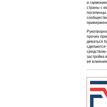
и гармонии
страны с 
поселенцы 
сообщество
приверженц
Рукотворна
прочих при
деваться б
сделаются 
средством 
застройка 
её влияния