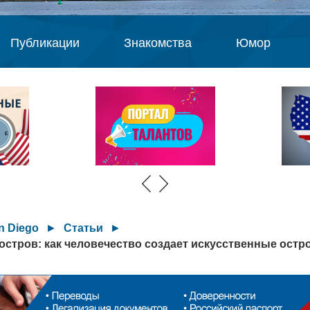
Публикации
Знакомства
Юмор
n Diego
►
Статьи
►
стров: как человечество создает искусственные остр