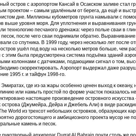
ный остров с аэропортом Кансай в Осакском заливе стал 
ым проектом – самым удалённым от берега, да ещё и выст
нистом дне. Миллионы кубометров грунта намывали с помо
ов выше уровня моря. Для уплотнения и выравнивания гру
ли технологию песчаного дренажа: через полые сваи в гли
 песок, после чего сваи поднимали обратно. Выравнивание
вали со спутника. В 1999 году, через несколько лет после о
 остров ушёл под воду на несколько метров больше, чем ра
 с этим была предусмотрена система подъёма зданий аэро
ыми колоннами с датчиками, подающими сигнал о том, высо
бходимо скорректировать. Аэропорт выдержал даже разру
ие 1995 г. и тайфун 1998-го.
 Эмиратах, где из-за жары особенно ценен выход к океану, 
линию или намыть простой по форме участок показалось н
ктировано настоящее произведение островного искусства 
острова (Джумейра, Дейра и Джебель Али) в виде раскиди
The World из трехсот небольших островков, образующих кар
роятно дорогостоящего и амбициозного проекта мусор не по
уральные камень и песок.
 рукотворный архипелаг Durrat Al Bahrain почти столь же ро