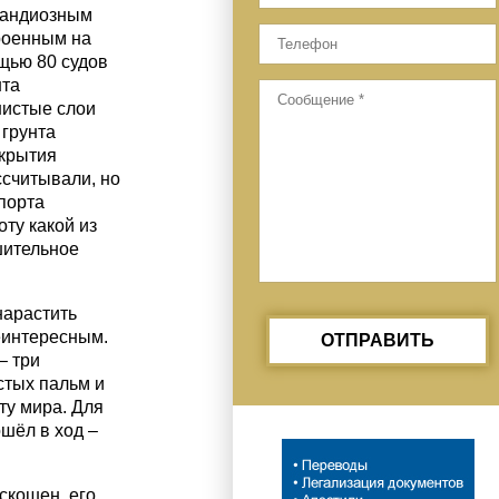
грандиозным
роенным на
щью 80 судов
нта
нистые слои
 грунта
ткрытия
ссчитывали, но
порта
ту какой из
шительное
нарастить
еинтересным.
ОТПРАВИТЬ
– три
стых пальм и
ту мира. Для
шёл в ход –
скошен, его