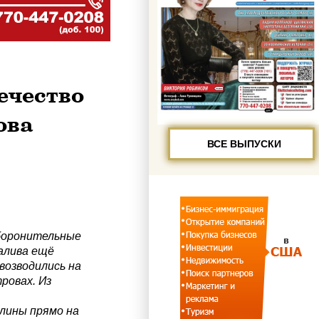
ечество
ова
ВСЕ ВЫПУСКИ
боронительные
алива ещё
возводились на
ровах. Из
лины прямо на