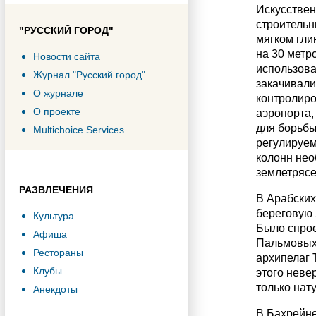
Искусствен
строительн
"РУССКИЙ ГОРОД"
мягком гли
на 30 метр
Новости сайта
использова
Журнал "Русский город"
закачивали
О журнале
контролиро
О проекте
аэропорта,
для борьбы
Multichoice Services
регулируем
колонн нео
землетрясен
РАЗВЛЕЧЕНИЯ
В Арабских
береговую 
Культура
Было спрое
Афиша
Пальмовых 
Рестораны
архипелаг 
Клубы
этого неве
только нат
Анекдоты
В Бахрейне