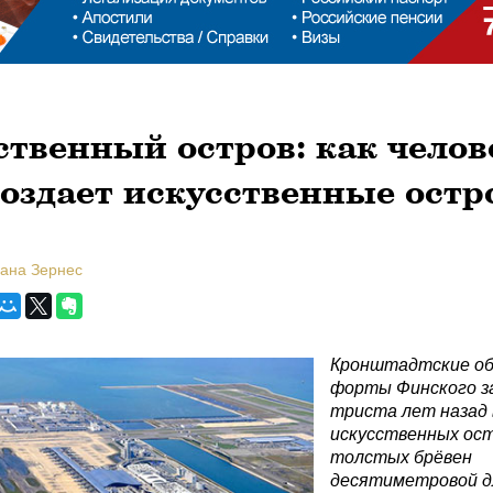
твенный остров: как челов
создает искусственные остр
лана Зернес
Кронштадтские о
форты Финского з
триста лет назад 
искусственных ост
толстых брёвен
десятиметровой д