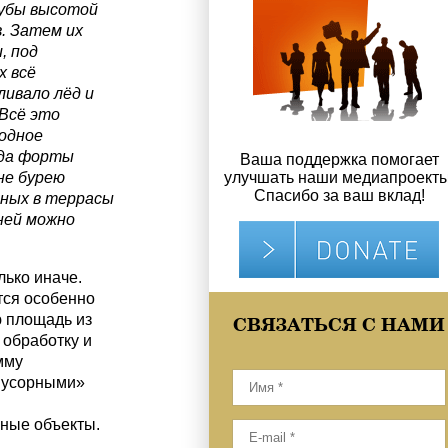
рубы высотой
. Затем их
, под
 всё
ливало лёд и
 Всё это
одное
ода форты
Ваша поддержка помогает
не бурею
улучшать наши медиапроекты
Спасибо за ваш вклад!
нных в террасы
ней можно
лько иначе.
тся особенно
ю площадь из
СВЯЗАТЬСЯ С НАМИ
 обработку и
мму
«мусорными»
вные объекты.