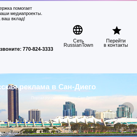
ержка помогает
наши медиапроекты.
 ваш вклад!
Сеть
Перейти
RussianTown
в контакты
звоните:
770-824-3333
сская реклама в Сан-Диего
Портал русскоговорящего Сан-Диего
▶