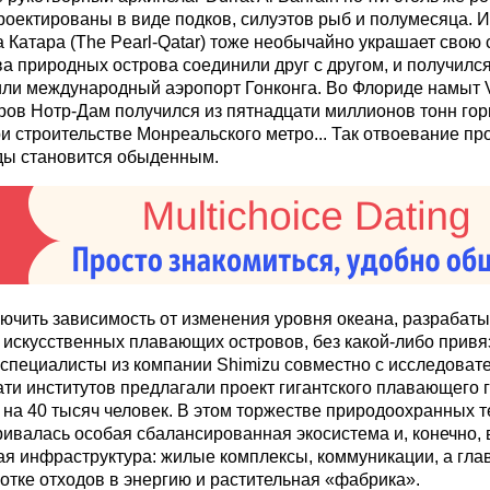
роектированы в виде подков, силуэтов рыб и полумесяца. 
Катара (The Pearl-Qatar) тоже необычайно украшает свою с
ва природных острова соединили друг с другом, и получился
или международный аэропорт Гонконга. Во Флориде намыт Ve
ров Нотр-Дам получился из пятнадцати миллионов тонн гор
и строительстве Монреальского метро... Так отвоевание пр
ды становится обыденным.
ючить зависимость от изменения уровня океана, разрабат
 искусственных плавающих островов, без какой-либо привязк
специалисты из компании Shimizu совместно с исследоват
ти институтов предлагали проект гигантского плавающего
t на 40 тысяч человек. В этом торжестве природоохранных 
ивалась особая сбалансированная экосистема и, конечно, 
я инфраструктура: жилые комплексы, коммуникации, а глав
отке отходов в энергию и растительная «фабрика».