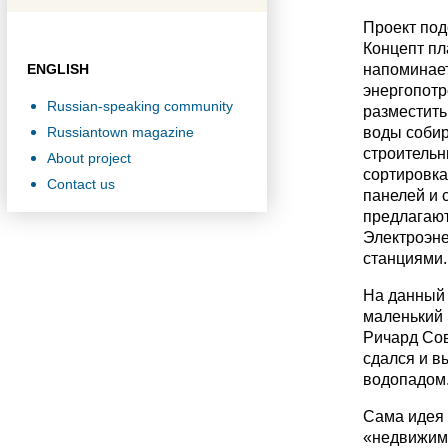
Проект под
Концепт пл
ENGLISH
напоминает
энергопотр
Russian-speaking community
разместить
Russiantown magazine
воды собир
строительн
About project
сортировка
Contact us
панелей и 
предлагают
Электроэне
станциями.
На данный 
маленький 
Ричард Сов
сдался и в
водопадом
Сама идея 
«недвижимо