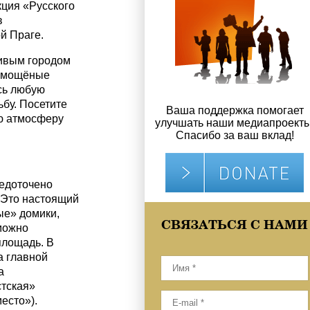
кция «Русского
в
й Праге.
ивым городом
, мощёные
сь любую
бу. Посетите
Ваша поддержка помогает
ую атмосферу
улучшать наши медиапроекты
Спасибо за ваш вклад!
редоточено
 Это настоящий
ые» домики,
СВЯЗАТЬСЯ С НАМИ
можно
площадь. В
а главной
а
стская»
есто»).