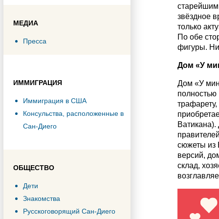
старейшими
звёздное в
МЕДИА
только акт
По обе сто
Пресса
фигуры. Ни
Дом «У ми
ИММИГРАЦИЯ
Дом «У мин
полностью 
Иммиграция в США
трафарету,
Консульства, расположенные в
приобретае
Ватикана).
Сан-Диего
правителей
сюжеты из 
версий, дом
склад, хоз
ОБЩЕСТВО
возглавляе
Дети
Знакомства
Русскоговорящий Сан-Диего