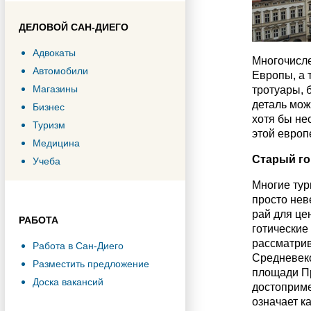
ДЕЛОВОЙ САН-ДИЕГО
Адвокаты
Многочисле
Автомобили
Европы, а 
Магазины
тротуары, 
деталь мож
Бизнес
хотя бы не
Туризм
этой европ
Медицина
Старый го
Учеба
Многие тур
просто нев
рай для це
РАБОТА
готические
рассматрив
Работа в Сан-Диего
Средневеко
Разместить предложение
площади Пр
Доска вакансий
достоприме
означает ка