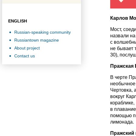
Карлов Мо
ENGLISH
Мост, соед
Russian-speaking community
назвали на
Russiantown magazine
с волшебны
About project
не бывает 
30), послу
Contact us
Пражская 
В черте Пр
необычное 
Чертовка, 
вокруг Кар
кораблике,
в плавание
помощью по
лимонада.
Пражский 