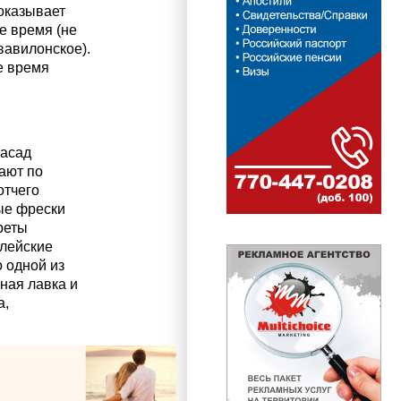
оказывает
е время (не
вавилонское).
е время
фасад
ают по
отчего
ые фрески
реты
блейские
 одной из
чная лавка и
а,