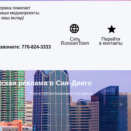
ержка помогает
наши медиапроекты.
 ваш вклад!
Сеть
Перейти
RussianTown
в контакты
звоните:
770-824-3333
сская реклама в Сан-Диего
Портал русскоговорящего Сан-Диего
▶