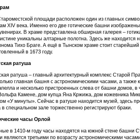
храм
тароместской площади расположен один из главных симво
ам ХIV века. Именно его две готические башни изображены
увенирах. В храме представлена обширная галерея – готика
оистине уникальны алтарные полотна. Здесь же находится 
онома Тихо Браге. А ещё в Тынском храме стоит старейший
товленный в 1673 году.
ская ратуша
кая ратуша – главный архитектурный комплекс Старой Праг
только главная башня с астрономическими часами, а также
апелла и несколько пристроенных слева от башни домов, в 
Вольфа Камене, дом купца Яна Кржижа, дом кожевника Мик
дом «У минуты». Сейчас в ратуше находится музей, здесь п
а в специальном зале торжественно регистрируют браки.
ческие часы Орлой
ные в 1410-м году часы находятся на южной стене башни 
и являются третьими по возрасту астрономическими часами