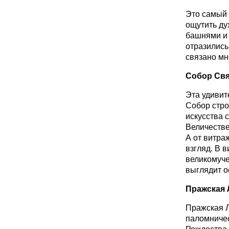
Это самый 
ощутить ду
башнями и 
отразились
связано мн
Собор Свя
Эта удивит
Собор стро
искусства 
Величестве
А от витра
взгляд. В 
великомуче
выглядит о
Пражская 
Пражская Л
паломничес