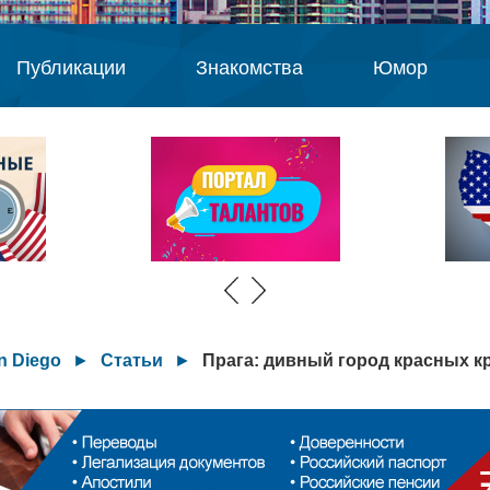
Публикации
Знакомства
Юмор
n Diego
►
Статьи
►
Прага: дивный город красных 