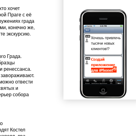
то хочет
ой Праге с её
ружениях града
ми, конечно же,
те экскурсию.
го Града.
бразцы
 и ренессанса.
 завораживают.
зможно отвести
святых и
ерьер собора
то
одят Костел