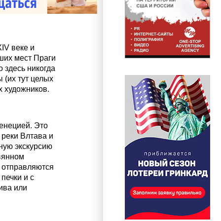
IV веке и
йших мест Праги
о здесь никогда
 (их тут целых
х художников.
енецией. Это
 реки Влтава и
ную экскурсию
вянном
и отправляются
печки и с
ива или