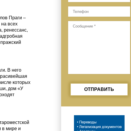
лов Праги –
 на всех
, ренессанс,
надгробная
 пражский
и. В него
 красивейшая
числе которых
ши, дом «У
ОТПРАВИТЬ
роходят
Староместской
 в мире и