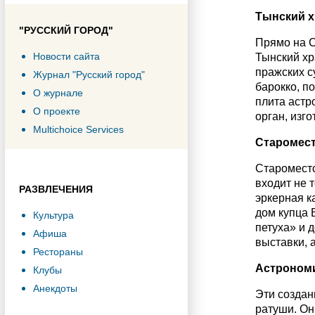
Тынский 
"РУССКИЙ ГОРОД"
Прямо на С
Новости сайта
Тынский хр
пражских с
Журнал "Русский город"
барокко, п
О журнале
плита астр
О проекте
орган, изго
Multichoice Services
Старомест
Староместс
входит не 
РАЗВЛЕЧЕНИЯ
эркерная к
дом купца 
Культура
петуха» и 
Афиша
выставки, 
Рестораны
Астрономи
Клубы
Анекдоты
Эти создан
ратуши. Он