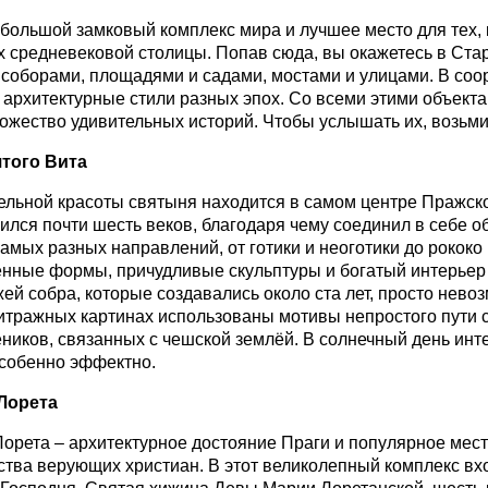
большой замковый комплекс мира и лучшее место для тех, к
х средневековой столицы. Попав сюда, вы окажетесь в Стар
соборами, площадями и садами, мостами и улицами. В соо
 архитектурные стили разных эпох. Со всеми этими объекта
ожество удивительных историй. Чтобы услышать их, возьми
того Вита
ельной красоты святыня находится в самом центре Пражско
ился почти шесть веков, благодаря чему соединил в себе о
самых разных направлений, от готики и неоготики до рококо
нные формы, причудливые скульптуры и богатый интерьер
жей собра, которые создавались около ста лет, просто нево
витражных картинах использованы мотивы непростого пути 
ников, связанных с чешской землёй. В солнечный день инт
собенно эффектно.
Лорета
орета – архитектурное достояние Праги и популярное мес
тва верующих христиан. В этот великолепный комплекс вх