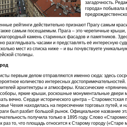
загадочность. Реда
города» побывала 
предрождественско
нные рейтинги действительно признают Прагу самым крас
также самым посещаемым. Прага – это черепичные крыши
благородный камень старинных фасадов и памятников. Зде
но разглядывать часами и представлять её интересную судь
сколько мест из списка ниже – и вы почувствуете уникальн
ейской столицы.
род
исты первым делом отправляются именно сюда: здесь сос
ероятное количество интересных достопримечательностей.
нителей архитектуры и атмосферы. Классические «пряничн
 соборы, яркие крыши, роскошные монументальные двери 
ать вечно. Сердце исторического центра – Староместская 
вье Чехия находилась на пересечении торговых путей, и н
аги был разбит большой рынок. Официальное название эт
чательность получила только в 1895 году. Слово «Староме
к раз то, что площадь относится к Старому городу («Старе м