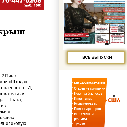
 крыш
ВСЕ ВЫПУСКИ
я? Пиво,
били «Шкода»,
ышленность. И,
ровательная
а – Прага,
 из
лки и
ь свою
редневековую