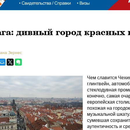
га: дивный город красных
лана Зернес
Чем славится Чехи
глинтвейн, автомо
стеклодувная пром
конечно, самая оча
европейская столиц
похожая на городок
музыкальной шкату
сумевшая сохранит
аутентичность и с