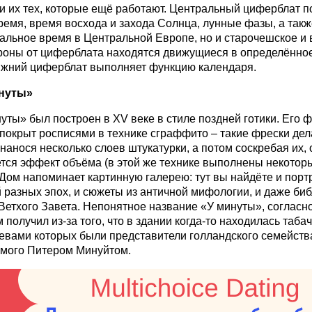
 их тех, которые ещё работают. Центральный циферблат п
ремя, время восхода и захода Солнца, лунные фазы, а такж
уальное время в Центральной Европе, но и старочешское и 
роны от циферблата находятся движущиеся в определённо
жний циферблат выполняет функцию календаря.
нуты»
уты» был построен в XV веке в стиле поздней готики. Его 
покрыт росписями в технике сграффито – такие фрески дел
 нанося несколько слоев штукатурки, а потом соскребая их, 
тся эффект объёма (в этой же технике выполнены некотор
 Дом напоминает картинную галерею: тут вы найдёте и порт
 разных эпох, и сюжеты из античной мифологии, и даже би
Ветхого Завета. Непонятное название «У минуты», согласно
 получил из-за того, что в здании когда-то находилась таба
яевами которых были представители голландского семейств
мого Питером Минуйтом.