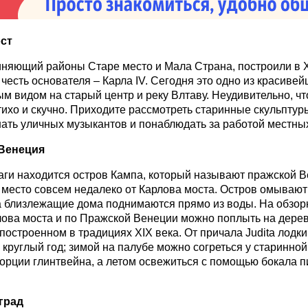
ст
иняющий районы Старе место и Мала Страна, построили в X
 честь основателя – Карла IV. Сегодня это одно из красиве
м видом на старый центр и реку Влтаву. Неудивительно, чт
тихо и скучно. Приходите рассмотреть старинные скульптуры
шать уличных музыкантов и понаблюдать за работой местны
Венеция
аги находится остров Кампа, который называют пражской В
место совсем недалеко от Карлова моста. Остров омывают
а близлежащие дома поднимаются прямо из воды. На обзор
лова моста и по Пражской Венеции можно поплыть на дере
 построенном в традициях XIX века. От причала Judita лодк
 круглый год; зимой на палубе можно согреться у старинной 
рции глинтвейна, а летом освежиться с помощью бокала п
град