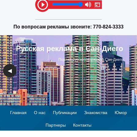
По вопросам рекламы звоните:
770-824-3333
Русская реклама в Сан-Диего
Портал русскоговорящего Сан-Диего
◀
▶
Главная
О нас
Публикации
Знакомства
Юмор
Партнеры
Контакты