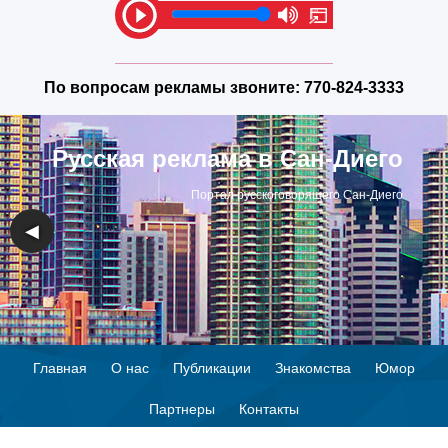
По вопросам рекламы звоните:
770-824-3333
Русская реклама в Сан-Диего
Портал русскоговорящего Сан-Диего
◀
▶
Главная
О нас
Публикации
Знакомства
Юмор
Партнеры
Контакты