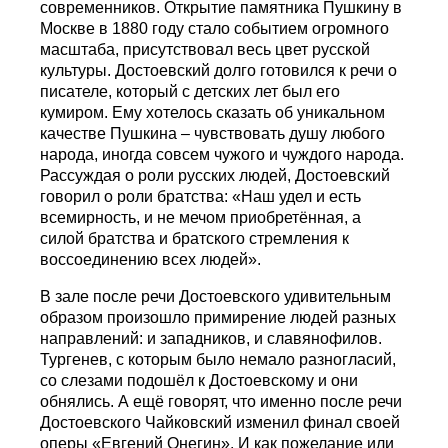
современников. Открытие памятника Пушкину в
Москве в 1880 году стало событием огромного
масштаба, присутствовал весь цвет русской
культуры. Достоевский долго готовился к речи о
писателе, который с детских лет был его
кумиром. Ему хотелось сказать об уникальном
качестве Пушкина – чувствовать душу любого
народа, иногда совсем чужого и чуждого народа.
Рассуждая о роли русских людей, Достоевский
говорил о роли братства: «Наш удел и есть
всемирность, и не мечом приобретённая, а
силой братства и братского стремления к
воссоединению всех людей».
В зале после речи Достоевского удивительным
образом произошло примирение людей разных
направлений: и западников, и славянофилов.
Тургенев, с которым было немало разногласий,
со слезами подошёл к Достоевскому и они
обнялись. А ещё говорят, что именно после речи
Достоевского Чайковский изменил финал своей
оперы «Евгений Онегин». И как пожелание или