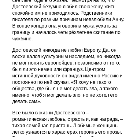
светлые годы его жизни. Несмотря на то, что
Достоевский безумно любил свою жену, жить
спокойно им не приходилось. Родственники
писателя по разным причинам невзлюбили Анну.
В конце концов она уговорила мужа уехать за
границу и началось четырёхлетнее скитание по
чужбине.
Достоевский никогда не любил Европу. Да, он
восхищался культурным наследием, но никогда
не мог понять европейцев, независимо от того,
был ли это немец или француз. Центром
истинной духовности он видел именно Россию и
постоянно по ней скучал. «Я хочу не такого
общества, где бы я не мог делать зла, а такого
именно, чтоб я мог делать зло, но не хотел его
делать сам».
Всё было в жизни Достоевского –
романтическая любовь, страсть и, как награда, –
тихая семейная пристань. Любимые женщины
легко узнаются в характерах героинь его прозы.