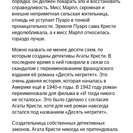
порядка: он должен покарать зло и восстановить
справедливость. Мисс Марпл, скромная и
внешне неприметная сельская жительница,
отнюдь не уступает Пуаро в тонкой
проницательности. Эркюля Пуаро сама Кристи
недолюбливала, а к мисс Марпл относилась
гораздо лучше.
Можно назвать не менее десяти схем, по
которым созданы детективы Агаты Кристи. В
последнее время о ней говорили в связи со
скандалом с переименованием французского
издания её романа «Десять негритят». Это
очень давняя история, которая началась в
Америке ещё в 1940-е годы. В 1942 году роман
переименовали для фильма в «И тогда никого
не осталось». Это было сделано с согласия
Агаты Кристи, хотя для неё роман навсегда
остался под названием «Десять негритят».
Создательница собственных детективных
законов, Агата Кристи никогда не претендовала