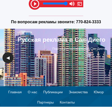
По вопросам рекламы звоните:
770-824-3333
Русская реклама в Сан-Диего
Портал русскоговорящего Сан-Диего
◀
▶
Главная
О нас
Публикации
Знакомства
Юмор
Партнеры
Контакты