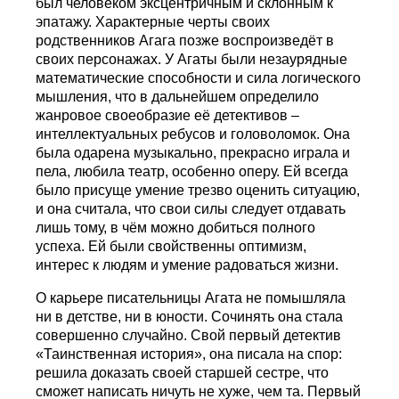
был человеком эксцентричным и склонным к
эпатажу. Характерные черты своих
родственников Агага позже воспроизведёт в
своих персонажах. У Агаты были незаурядные
математические способности и сила логического
мышления, что в дальнейшем определило
жанровое своеобразие её детективов –
интеллектуальных ребусов и головоломок. Она
была одарена музыкально, прекрасно играла и
пела, любила театр, особенно оперу. Ей всегда
было присуще умение трезво оценить ситуацию,
и она считала, что свои силы следует отдавать
лишь тому, в чём можно добиться полного
успеха. Ей были свойственны оптимизм,
интерес к людям и умение радоваться жизни.
О карьере писательницы Агата не помышляла
ни в детстве, ни в юности. Сочинять она стала
совершенно случайно. Свой первый детектив
«Таинственная история», она писала на спор:
решила доказать своей старшей сестре, что
сможет написать ничуть не хуже, чем та. Первый