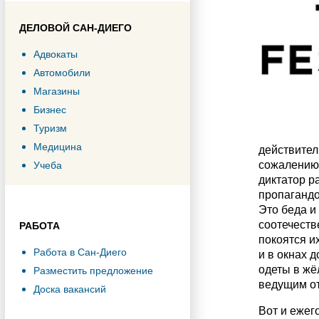
ДЕЛОВОЙ САН-ДИЕГО
Адвокаты
Автомобили
Магазины
Бизнес
Туризм
Медицина
действитель
сожалению,
Учеба
диктатор р
пропагандо
Это беда и
соотечеств
РАБОТА
покоятся и
Работа в Сан-Диего
и в окнах 
одеты в жё
Разместить предложение
ведущим от
Доска вакансий
Вот и ежег