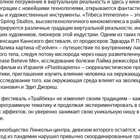
олное погружение в виртуальную реальность и здесь у кин
еграции с новейшими технологиями, открываются фантасти
ы и художественные инструменты. «Tribeca Immersive» – эт
Spring Studios, высокотехнологичного кинокомплекса в рай
трируются различные градации виртуальной реальности, и
ших художников, пионеров этой индустрии. Одним из таких п
енсация Каннского фестиваля, от продюсеров Эдварда Р. 
алика картина «Evolver» – путешествие по внутреннему л
ого тела, следуя потоку кислорода через нашу разветвленну
ease Believe Me», исследование болезни Лайма режиссёра
 фильм из Израиля «Plastisapiens» – сюрреалистическое п
тики, приглашение изучить влияние человека на окружающу
исследование того, как окружающая среда влияет на эволюц
ханович и Эдит Джориш.
, фестиваль «Трайбека» не изменяет своим традициям – каж
рограммную тематику и продолжая экспериментировать в 
 эффектов, он уверенно занимает свою уникальную нишу 
е.
инообщество Линкольн-центра, девизом которого остаётся: 
ход из пандемии нарушил привычно скоординированные гр