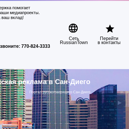
ержка помогает
наши медиапроекты.
 ваш вклад!
Сеть
Перейти
RussianTown
в контакты
звоните:
770-824-3333
сская реклама в Сан-Диего
Портал русскоговорящего Сан-Диего
▶