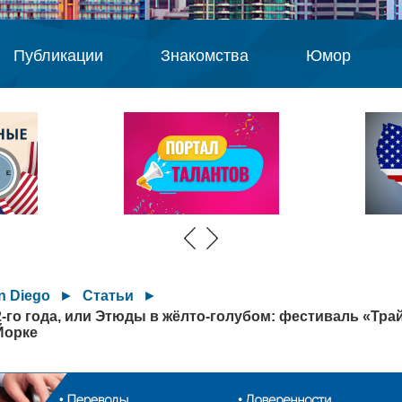
Публикации
Знакомства
Юмор
n Diego
►
Статьи
►
2-го года, или Этюды в жёлто-голубом: фестиваль «Тра
Йорке