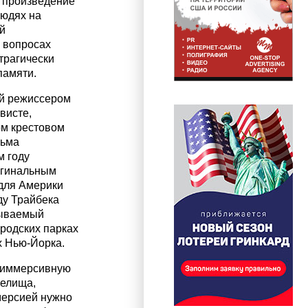
е произведение
людях на
й
 вопросах
трагически
памяти.
й режиссером
висте,
ом крестовом
льма
м году
игинальным
для Америки
ду Трайбека
бываемый
ородских парках
х Нью-Йорка.
 иммерсивную
релища,
мерсией нужно