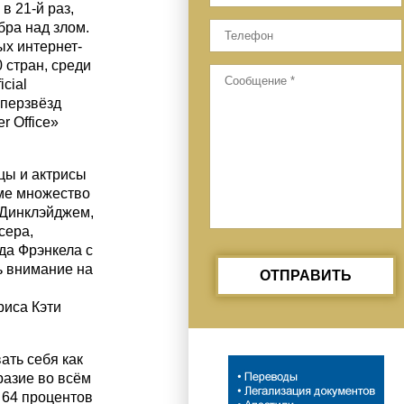
в 21-й раз,
бра над злом.
ых интернет-
 стран, среди
cial
уперзвёзд
 Office»
цы и актрисы
ме множество
 Динклэйджем,
сера,
да Фрэнкела с
ь внимание на
ОТПРАВИТЬ
риса Кэти
ать себя как
разие во всём
 64 процентов