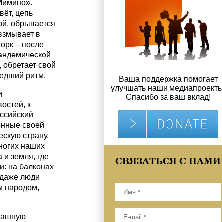
Мимино».
ёт, цепь
ой, обрывается
взмывает в
Йорк – после
пандемической
, обретает свой
едший ритм.
Ваша поддержка помогает
улучшать наши медиапроекты
и
Спасибо за ваш вклад!
остей, к
оссийский
енные своей
скую страну.
многих наших
 и земля, где
СВЯЗАТЬСЯ С НАМИ
и: на балконах
 даже люди
м народом,
трашную