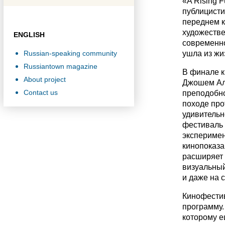
«A Rising 
публицисти
переднем к
художестве
ENGLISH
современно
Russian-speaking community
ушла из жи
Russiantown magazine
В финале 
About project
Джошем Але
Contact us
преподобно
походе про
удивительн
фестиваль 
эксперимен
кинопоказа
расширяет 
визуальный
и даже на 
Кинофести
программу.
которому е