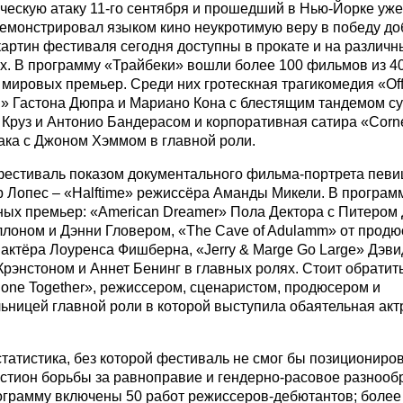
ческую атаку 11-го сентября и прошедший в Нью-Йорке уже 
емонстрировал языком кино неукротимую веру в победу до
картин фестиваля сегодня доступны в прокате и на различн
. В программу «Трайбеки» вошли более 100 фильмов из 40
 мировых премьер. Среди них гротескная трагикомедия «Offi
n» Гастона Дюпра и Мариано Кона с блестящим тандемом с
Круз и Антонио Бандерасом и корпоративная сатира «Corner
ка с Джоном Хэммом в главной роли.
естиваль показом документального фильма-портрета певи
Лопес – «Halftime» режиссёра Аманды Микели. В програм
ых премьер: «American Dreamer» Пола Дектора с Питером
лоном и Дэнни Гловером, «The Cave of Adulamm» от продю
 актёра Лоуренса Фишберна, «Jerry & Marge Go Large» Дэви
рэнстоном и Аннет Бенинг в главных ролях. Стоит обратит
lone Together», режиссером, сценаристом, продюсером и
ьницей главной роли в которой выступила обаятельная акт
статистика, без которой фестиваль не смог бы позициониров
стион борьбы за равноправие и гендерно-расовое разнооб
ограмму включены 50 работ режиссеров-дебютантов; более