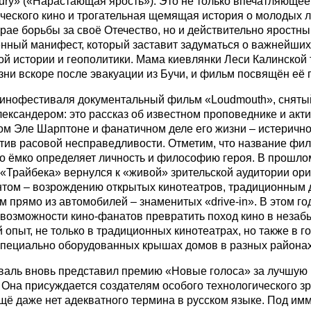
Fury» («Нарастающая ярость»). Это не только впечатляюще
ческого кино и трогательная щемящая история о молодых 
рае борьбы за своё Отечество, но и действительно яростны
нный манифест, который заставит задуматься о важнейших
й истории и геополитики. Мама киевлянки Леси Калинской 
зни вскоре после эвакуации из Бучи, и фильм посвящён её 
кинофестиваля документальный фильм «Loudmouth», сняты
ксандером: это рассказ об известном проповеднике и акти
м Эле Шарптоне и фанатичном деле его жизни – истеричн
тив расовой несправедливости. Отметим, что название фи
о ёмко определяет личность и философию героя. В прошло
«Трайбека» вернулся к «живой» зрительской аудитории ор
том – возрождению открытых кинотеатров, традиционным 
м прямо из автомобилей – знаменитых «drive-in». В этом го
возможности кино-фанатов превратить поход кино в неза
 опыт, не только в традиционных кинотеатрах, но также в г
специально оборудованных крышах домов в разных района
валь вновь представил премию «Новые голоса» за лучшую
 Она присуждается создателям особого технологического з
щё даже нет адекватного термина в русском языке. Под им