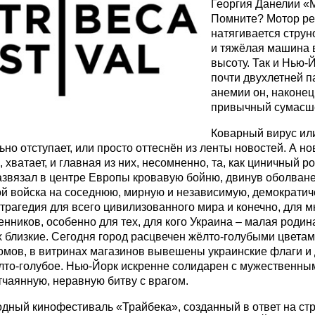
Георгия Данелии «
Помните? Мотор рев
натягивается струн
и тяжёлая машина 
высоту. Так и Нью-
почти двухлетней 
анемии он, наконец
привычный сумасш
Коварный вирус ил
но отступает, или просто оттеснён из ленты новостей. А нов
 хватает, и главная из них, несомненно, та, как циничный р
азвязал в центре Европы кровавую бойню, двинув оболван
й войска на соседнюю, мирную и независимую, демократиче
 трагедия для всего цивилизованного мира и конечно, для 
енников, особенно для тех, для кого Украина – малая родина
х близкие. Сегодня город расцвечен жёлто-голубыми цветам
домов, в витринах магазинов вывешены украинские флаги и
лто-голубое. Нью-Йорк искренне солидарен с мужественны
чаянную, неравную битву с врагом.
одный кинофестиваль «Трайбека», созданный в ответ на с