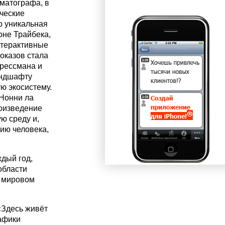
ематографа, в
ческие
о уникальная
оне Трайбека,
нтерактивные
оказов стала
Прессмана и
андшафту
ю экосистему.
 Нонни ла
роизведение
ю среду и,
ию человека,
дый год,
области
в мировом
«Здесь живёт
афики