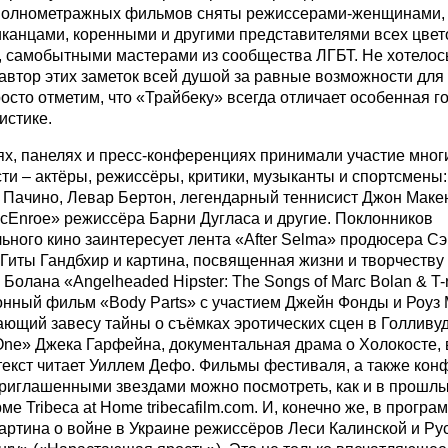
 полнометражных фильмов сняты режиссерами-женщинами,
анцами, коренными и другими представителями всех цвето
, самобытными мастерами из сообщества ЛГБТ. Не хотелос
автор этих заметок всей душой за равные возможности для 
росто отметим, что «Трайбеку» всегда отличает особенная го
истике.
ях, панелях и пресс-конференциях принимали участие мног
ти – актёры, режиссёры, критики, музыканты и спортсмены:
 Пачино, Левар Бертон, легендарный теннисист Джон Макен
Enroe» режиссёра Барни Дугласа и другие. Поклонников
ьного кино заинтересует лента «After Selma» продюсера С
Гиты Гандбхир и картина, посвященная жизни и творчеству
Болана «Angelheaded Hipster: The Songs of Marc Bolan & T-
нный фильм «Body Parts» с участием Джейн Фонды и Роуз 
ющий завесу тайны о съёмках эротических сцен в Голливуд
One» Джека Гарфейна, документальная драма о Холокосте, 
текст читает Уиллем Дефо. Фильмы фестиваля, а также кон
приглашенными звездами можно посмотреть, как и в прошлы
ме Tribeca at Home tribecafilm.com. И, конечно же, в прогр
артина о войне в Украине режиссёров Леси Калинской и Ру