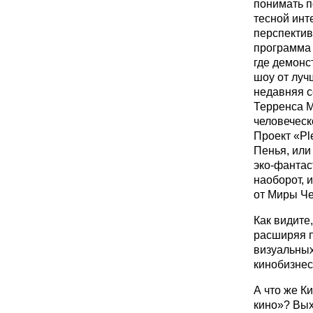
понимать п
тесной инт
перспектив
программа 
где демонс
шоу от луч
недавняя с
Терренса М
человеческ
Проект «Pl
Пенья, или
эко-фантас
наоборот, 
от Миры Че
Как видите
расширяя п
визуальных
кинобизнес
А что же К
кино»? Вы