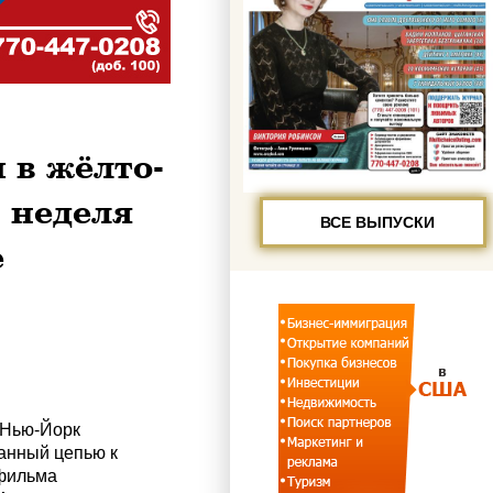
 в жёлто-
 неделя
ВСЕ ВЫПУСКИ
е
 Нью-Йорк
анный цепью к
 фильма