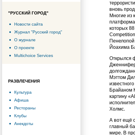
террористи
вновь прод
"РУССКИЙ ГОРОД"
Многие из 
платформах
Новости сайта
которых 88
Журнал "Русский город"
Competitio
О журнале
Пенелопой 
Йоахима Ба
О проекте
Multichoice Services
Открылся ф
Дженнифер 
долгожданн
Мэттом Дил
РАЗВЛЕЧЕНИЯ
известного
Брайаном К
Культура
картину «A
Афиша
исполнител
Рестораны
Холмс.
Клубы
А вот ещё 
Анекдоты
главный ба
мире. В пр