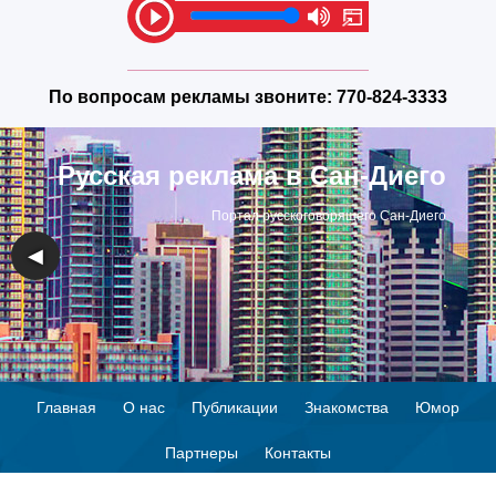
По вопросам рекламы звоните:
770-824-3333
Русская реклама в Сан-Диего
Портал русскоговорящего Сан-Диего
◀
▶
Главная
О нас
Публикации
Знакомства
Юмор
Партнеры
Контакты