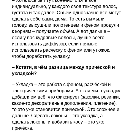
– Хотелось бы! Тут, конечно, опять всё
индивидуально, у каждого своя текстура волос,
густота и так далее. Объём однозначно все могут
сделать себе сами, дома. То есть вымыли
голову, высушили полотенцем и феном продули
к корням – получаете объём. А вот дальше –
если у вас кудрявые волосы, лучше всего
использовать диффузор; если прямые –
использовать расчёску с феном или утюжок,
чтобы доработать укладку.
–
Кстати, в чём разница между причёской и
укладкой?
– Укладка – это работа с феном, расчёской и
электрическими приборами. А если мы в укладку
добавляем всё, что фиксирует (заколки, резинки,
какие-то декоративные дополнения, плетение),
то это уже становится причёской. Это сложнее и
дольше. Сделать локоны – это укладка, а
сделать локоны и добавить косу – это уже
причёска.