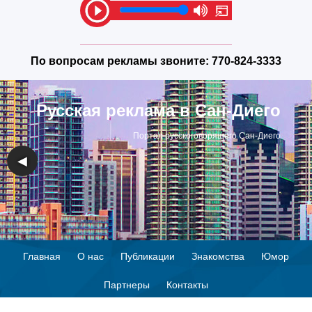
По вопросам рекламы звоните:
770-824-3333
Русская реклама в Сан-Диего
Портал русскоговорящего Сан-Диего
◀
▶
Главная
О нас
Публикации
Знакомства
Юмор
Партнеры
Контакты