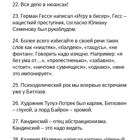
22. Все дело в нюансах!
23. Герман Гессе написал «Игру в бисер», Гесс –
нацисткий преступник, согласно Юлиану
Семенову был рукоблудом.
24. Более всего избегайте в своей речи таких
слов как «ништяк», «балдею», «тащусь», «не
фонтан». Говорить надо изящно. Hапример: «я
без ума от…», «прелестненько», «забавно»,
«стоит», «ничтоже сумнящеся», «однако», «мне
это импонирует».
25. Психоделический рок мы впервые встречаем
уже у Битлзов.
26. Художник Тулуз-Лотрек был карлик, Бетховен
– глухой, а лорд Байрон – хромой.
27. Кандинский – отец абстракционизма.
Кандинский – это надо видеть.
28. Казимир Малевич написал картину «Черный