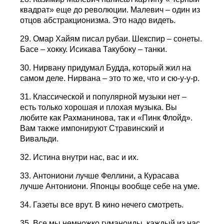
квадрат» еще до революции. Малевич – один из
отцов абстракционизма. Это надо видеть.
29. Омар Хайям писал рубаи. Шекспир – сонеты.
Басе – хокку. Исикава Такубоку – танки.
30. Hирвану придумал Будда, который жил на
самом деле. Hирвана – это то же, что и сю-у-у-р.
31. Классической и популярной музыки нет –
есть только хорошая и плохая музыка. Вы
любите как Рахманинова, так и «Пинк Флойд».
Вам также импонируют Стравинский и
Вивальди.
32. Истина внутри нас, вас и их.
33. Антониони лучше Феллини, а Курасава
лучше Антониони. Японцы вообще себе на уме.
34. Газеты все врут. В кино нечего смотреть.
35. Все мы немножко гуманоиды, каждый из нас