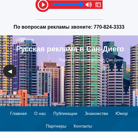
По вопросам рекламы звоните:
770-824-3333
Русская реклама в Сан-Диего
Портал русскоговорящего Сан-Диего
◀
▶
Главная
О нас
Публикации
Знакомства
Юмор
Партнеры
Контакты