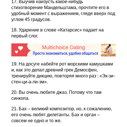
17. Выучив наизусть какое-нибудь
стихотворение Мандельштама, прочтите его в
удобный момент с выражением, глядя вверх под
углом 45 градусов.
18. Ударение в слове «Катарсис» падает на
первый слог.
19. Hа досуге набейте рот морскими камушками
и, как это делал древний грек Демосфен,
тренируйте дикцию, повторяя много раз : «Эк-зи-
стен-ци-а-ли-зм».
20. Вы очень любите джаз. Потому что там
синкопа.
21. Бах – великий композитор, но, к сожалению,
его очень любят дилетанты. Бах и орган –
совсем не одно и то же.