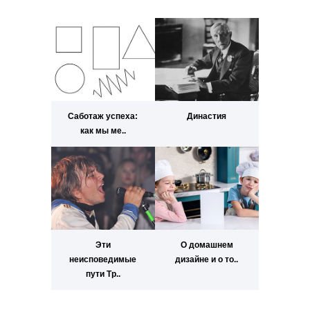
Саботаж успеха:
Династия
как мы ме..
Эти
О домашнем
неисповедимые
дизайне и о то..
пути Тр..