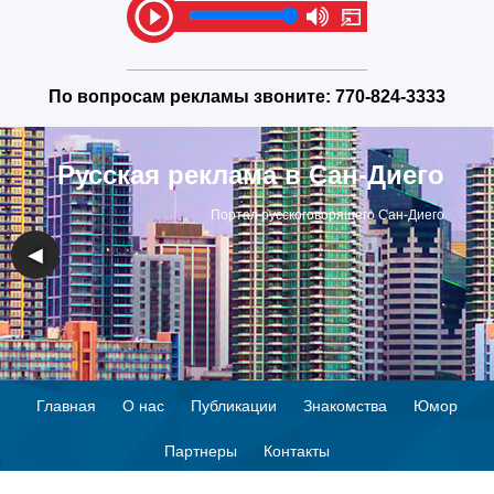
По вопросам рекламы звоните:
770-824-3333
Русская реклама в Сан-Диего
Портал русскоговорящего Сан-Диего
◀
▶
Главная
О нас
Публикации
Знакомства
Юмор
Партнеры
Контакты