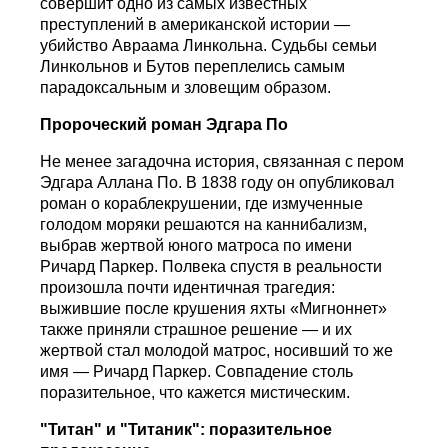
совершит одно из самых известных
преступлений в американской истории —
убийство Авраама Линкольна. Судьбы семьи
Линкольнов и Бутов переплелись самым
парадоксальным и зловещим образом.
Пророческий роман Эдгара По
Не менее загадочна история, связанная с пером
Эдгара Аллана По. В 1838 году он опубликовал
роман о кораблекрушении, где измученные
голодом моряки решаются на каннибализм,
выбрав жертвой юного матроса по имени
Ричард Паркер. Полвека спустя в реальности
произошла почти идентичная трагедия:
выжившие после крушения яхты «Мигноннет»
также приняли страшное решение — и их
жертвой стал молодой матрос, носивший то же
имя — Ричард Паркер. Совпадение столь
поразительное, что кажется мистическим.
"Титан" и "Титаник": поразительное