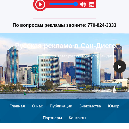
По вопросам рекламы звоните:
770-824-3333
Русская реклама в Сан-Диего
Портал русскоговорящего Сан-Диего
◀
▶
Главная
О нас
Публикации
Знакомства
Юмор
Партнеры
Контакты