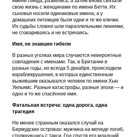
имени Линда, развелись, а затем вновь связали
свою жизнь с женщинами по имени Бетти. Их
сыновья носили одинаковые имена, а у
домашних питомцев были одни и те же клички.
Их судьбы словно шли параллельными линиями,
не сговариваясь и не встречаясь.
Имя, не знавшее гибели
В разных уголках мира случаются невероятные
совпадения с именами. Так, в Британии в
разные годы, но всегда 5 декабря, происходили
кораблекрушения, в которых единственным
выжившим оказывался человек по имени Хью
Уильямс. Разные катастрофы, разные эпохи — и
одно и то же спасённое имя.
Фатальная встреча: одна дорога, одна
трагедия
Не менее странным оказался случай на
Бермудских островах: мужчина на мопеде погиб,
столкнувшись с такси. Год спустя его младший