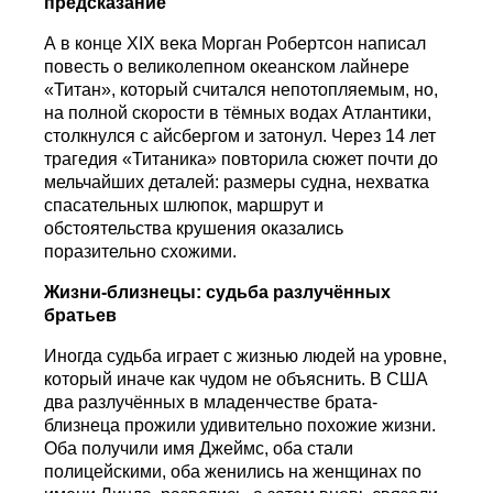
предсказание
А в конце XIX века Морган Робертсон написал
повесть о великолепном океанском лайнере
«Титан», который считался непотопляемым, но,
на полной скорости в тёмных водах Атлантики,
столкнулся с айсбергом и затонул. Через 14 лет
трагедия «Титаника» повторила сюжет почти до
мельчайших деталей: размеры судна, нехватка
спасательных шлюпок, маршрут и
обстоятельства крушения оказались
поразительно схожими.
Жизни-близнецы: судьба разлучённых
братьев
Иногда судьба играет с жизнью людей на уровне,
который иначе как чудом не объяснить. В США
два разлучённых в младенчестве брата-
близнеца прожили удивительно похожие жизни.
Оба получили имя Джеймс, оба стали
полицейскими, оба женились на женщинах по