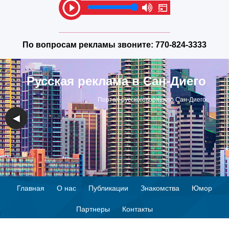
По вопросам рекламы звоните:
770-824-3333
Русская реклама в Сан-Диего
Портал русскоговорящего Сан-Диего
◀
▶
Главная
О нас
Публикации
Знакомства
Юмор
Партнеры
Контакты