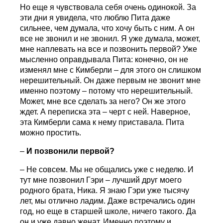
Но еще я чувствовала себя очень одинокой. За
эти дни я увидела, что люблю Пита даже
сильнее, чем думала, что хочу быть с ним. А он
все не звонил и не звонил. Я уже думала, может,
мне наплевать на все и позвонить первой? Уже
мысленно оправдывала Пита: конечно, он не
изменял мне с Кимберли – для этого он слишком
нерешительный. Он даже первым не звонит мне
именно поэтому – потому что нерешительный.
Может, мне все сделать за него? Он же этого
ждет. А переписка эта – черт с ней. Наверное,
эта Кимберли сама к нему приставала. Пита
можно простить.
–
И позвонили первой?
– Не совсем. Мы не общались уже с неделю. И
тут мне позвонил Гэри – лучший друг моего
родного брата, Ника. Я знаю Гэри уже тысячу
лет, мы отлично ладим. Даже встречались один
год, но еще в старшей школе, ничего такого. Да
он и уже давно женат. Именно поэтому и