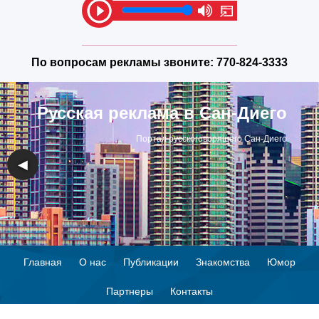
По вопросам рекламы звоните:
770-824-3333
Русская реклама в Сан-Диего
Портал русскоговорящего Сан-Диего
◀
▶
Главная
О нас
Публикации
Знакомства
Юмор
Партнеры
Контакты