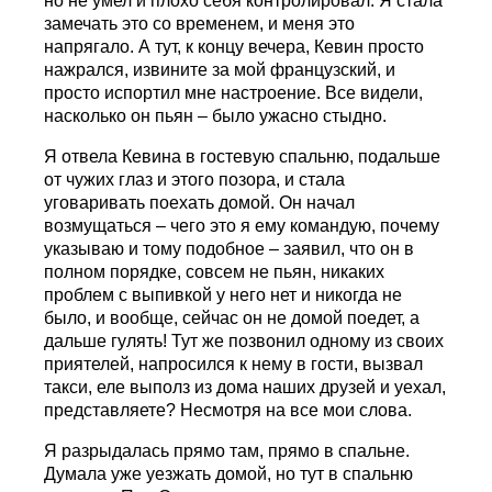
но не умел и плохо себя контролировал. Я стала
замечать это со временем, и меня это
напрягало. А тут, к концу вечера, Кевин просто
нажрался, извините за мой французский, и
просто испортил мне настроение. Все видели,
насколько он пьян – было ужасно стыдно.
Я отвела Кевина в гостевую спальню, подальше
от чужих глаз и этого позора, и стала
уговаривать поехать домой. Он начал
возмущаться – чего это я ему командую, почему
указываю и тому подобное – заявил, что он в
полном порядке, совсем не пьян, никаких
проблем с выпивкой у него нет и никогда не
было, и вообще, сейчас он не домой поедет, а
дальше гулять! Тут же позвонил одному из своих
приятелей, напросился к нему в гости, вызвал
такси, еле выполз из дома наших друзей и уехал,
представляете? Несмотря на все мои слова.
Я разрыдалась прямо там, прямо в спальне.
Думала уже уезжать домой, но тут в спальню