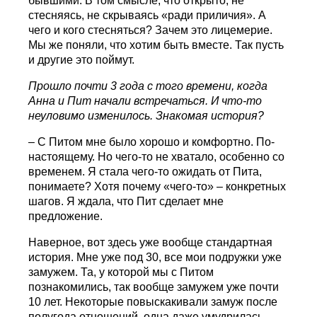
бывшими. В том смысле, что открыто, не
стесняясь, не скрываясь «ради приличия». А
чего и кого стесняться? Зачем это лицемерие.
Мы же поняли, что хотим быть вместе. Так пусть
и другие это поймут.
Прошло почти 3 года с того времени, когда
Анна и Пит начали встречаться. И что-то
неуловимо изменилось. Знакомая история?
– С Питом мне было хорошо и комфортно. По-
настоящему. Но чего-то не хватало, особенно со
временем. Я стала чего-то ожидать от Пита,
понимаете? Хотя почему «чего-то» – конкретных
шагов. Я ждала, что Пит сделает мне
предложение.
Наверное, вот здесь уже вообще стандартная
история. Мне уже под 30, все мои подружки уже
замужем. Та, у которой мы с Питом
познакомились, так вообще замужем уже почти
10 лет. Некоторые повыскакивали замуж после
полугода отношений, одна даже умудрилась