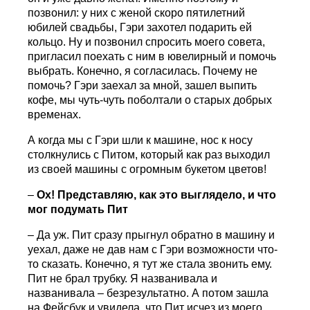
позвонил: у них с женой скоро пятилетний
юбилей свадьбы, Гэри захотел подарить ей
кольцо. Ну и позвонил спросить моего совета,
пригласил поехать с ним в ювелирный и помочь
выбрать. Конечно, я согласилась. Почему не
помочь? Гэри заехал за мной, зашел выпить
кофе, мы чуть-чуть поболтали о старых добрых
временах.
А когда мы с Гэри шли к машине, нос к носу
столкнулись с Питом, который как раз выходил
из своей машины с огромным букетом цветов!
–
Ох! Представляю, как это выглядело, и что
мог подумать Пит
– Да уж. Пит сразу прыгнул обратно в машину и
уехал, даже не дав нам с Гэри возможности что-
то сказать. Конечно, я тут же стала звонить ему.
Пит не брал трубку. Я названивала и
названивала – безрезультатно. А потом зашла
на Фейсбук и увидела, что Пит исчез из моего