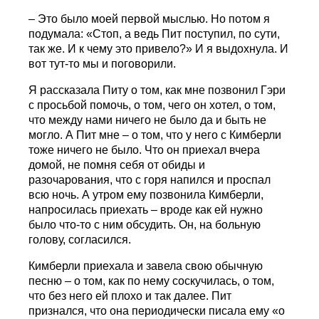
– Это было моей первой мыслью. Но потом я
подумала: «Стоп, а ведь Пит поступил, по сути,
так же. И к чему это привело?» И я выдохнула. И
вот тут-то мы и поговорили.
Я рассказала Питу о том, как мне позвонил Гэри
с просьбой помочь, о том, чего он хотел, о том,
что между нами ничего не было да и быть не
могло. А Пит мне – о том, что у него с Кимберли
тоже ничего не было. Что он приехал вчера
домой, не помня себя от обиды и
разочарования, что с горя напился и проспал
всю ночь. А утром ему позвонила Кимберли,
напросилась приехать – вроде как ей нужно
было что-то с ним обсудить. Он, на больную
голову, согласился.
Кимберли приехала и завела свою обычную
песню – о том, как по нему соскучилась, о том,
что без него ей плохо и так далее. Пит
признался, что она периодически писала ему «о