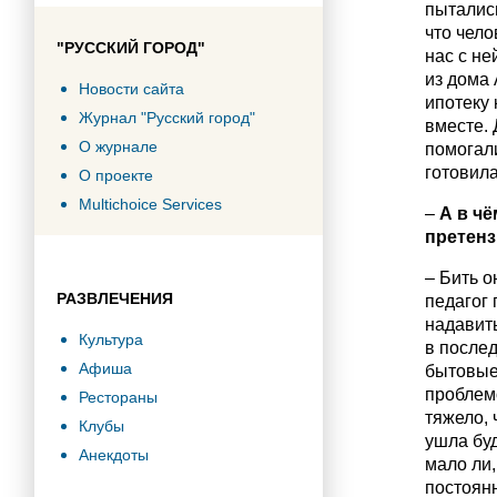
пытались
что чело
"РУССКИЙ ГОРОД"
нас с не
из дома 
Новости сайта
ипотеку 
Журнал "Русский город"
вместе. 
О журнале
помогали
готовила
О проекте
Multichoice Services
–
А в чё
претенз
– Бить о
РАЗВЛЕЧЕНИЯ
педагог 
надавить
Культура
в послед
Афиша
бытовые 
проблемо
Рестораны
тяжело, 
Клубы
ушла бу
Анекдоты
мало ли,
постоянн