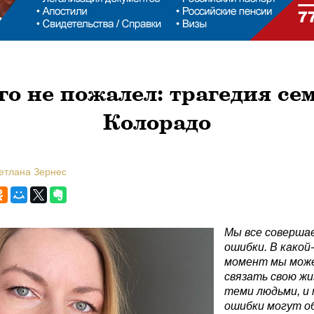
о не пожалел: трагедия се
Колорадо
ветлана Зернес
Мы все соверша
ошибки. В какой
момент мы мож
связать свою жи
теми людьми, и
ошибки могут о