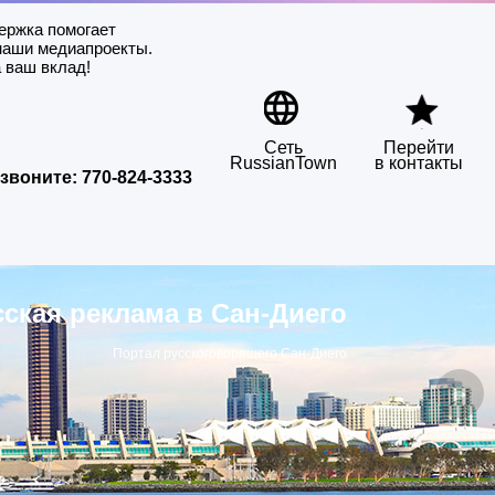
ержка помогает
наши медиапроекты.
 ваш вклад!
Сеть
Перейти
RussianTown
в контакты
звоните:
770-824-3333
сская реклама в Сан-Диего
Портал русскоговорящего Сан-Диего
▶