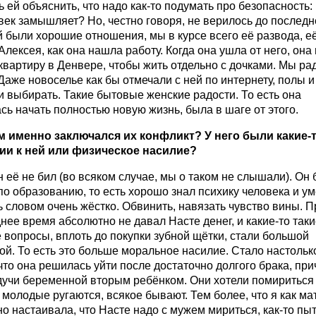
 ей объяснить, что надо как-то подумать про безопасность:
век замышляет? Но, честно говоря, не верилось до последн
й были хорошие отношения, мы в курсе всего её развода, е
Алексея, как она нашла работу. Когда она ушла от него, она
квартиру в Денвере, чтобы жить отдельно с дочками. Мы ра
Даже новоселье как бы отмечали с ней по интернету, полы и
 выбирать. Такие бытовые женские радости. То есть она
сь начать полностью новую жизнь, была в шаге от этого.
м именно заключался их конфликт? У него были какие-
ии к ней или физическое насилие?
н её не бил (во всяком случае, мы о таком не слышали). Он
по образованию, то есть хорошо знал психику человека и ум
 словом очень жёстко. Обвинить, навязать чувство вины. П
нее время абсолютно не давал Насте денег, и какие-то таки
вопросы, вплоть до покупки зубной щётки, стали большой
й. То есть это больше моральное насилие. Стало настольк
что она решилась уйти после достаточно долгого брака, пр
дучи беременной вторым ребёнком. Они хотели помириться 
 молодые ругаются, всякое бывают. Тем более, что я как ма
о настаивала, что Насте надо с мужем мириться, как-то пы