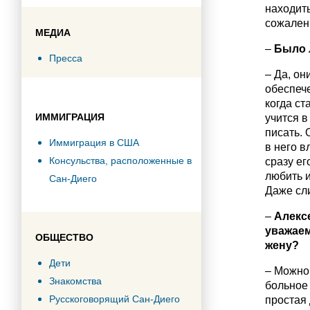
находить
сожалени
МЕДИА
–
Было 
Пресса
– Да, он
обеспече
когда ст
ИММИГРАЦИЯ
учится 
писать. 
Иммиграция в США
в него в
Консульства, расположенные в
сразу ег
любить и
Сан-Диего
Даже сл
–
Алекс
уважаем
ОБЩЕСТВО
жену?
Дети
– Можно 
Знакомства
больное 
Русскоговорящий Сан-Диего
простая