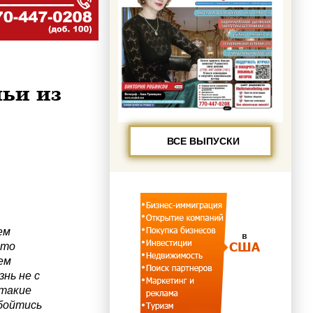
мьи из
ВСЕ ВЫПУСКИ
ем
-то
ем
знь не с
 такие
бойтись