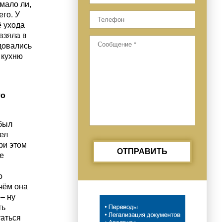
 мало ли,
его. У
ё ухода
 взяла в
довались
 кухню
то
 был
ел
ри этом
ОТПРАВИТЬ
е
о
ичём она
– ну
ть
таться