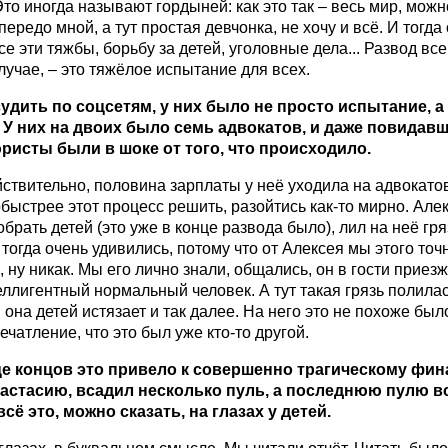
Это иногда называют гордыней: как это так – весь мир, можн
 передо мной, а тут простая девчонка, не хочу и всё. И тогда
се эти тяжбы, борьбу за детей, уголовные дела... Развод все
учае, – это тяжёлое испытание для всех.
удить по соцсетям, у них было не просто испытание, а 
. У них на двоих было семь адвокатов, и даже повидав
ристы были в шоке от того, что происходило.
йствительно, половина зарплаты у неё уходила на адвокато
обыстрее этот процесс решить, разойтись как-то мирно. Але
обрать детей (это уже в конце развода было), лил на неё гря
 тогда очень удивились, потому что от Алексея мы этого точ
 ну никак. Мы его лично знали, общались, он в гости приезж
ллигентный нормальный человек. А тут такая грязь полилас
 она детей истязает и так далее. На него это не похоже был
ечатление, что это был уже кто-то другой.
е концов это привело к совершенно трагическому фин
астасию, всадил несколько пуль, а последнюю пулю в
всё это, можно сказать, на глазах у детей.