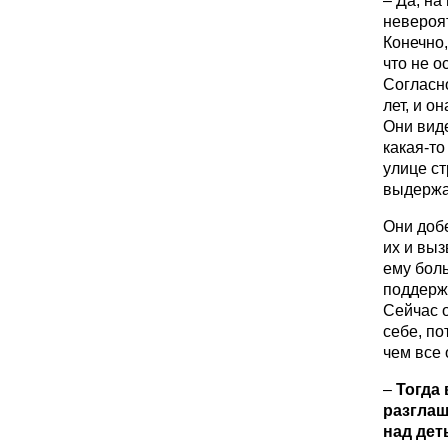
– Да, на
невероят
Конечно,
что не о
Согласно
лет, и о
Они виде
какая-то
улице ст
выдержа
Они добе
их и выз
ему бол
поддержа
Сейчас о
себе, по
чем все 
–
Тогда 
разглаш
над дет