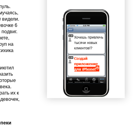
пуль.
мучаясь,
ё видели.
евочке 6
 подвиг.
ете,
руп на
сихика
риютил
разить
которые
века.
ать их к
 девочек,
опеки