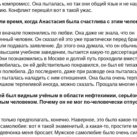
 компромисс. Она пыталась, но так они общий язык и не на
ю. Конфликт перешёл вот в такой ужас.
ли время, когда Анастасия была счастлива с этим чел
и вначале поженились по любви. Она даже не знала, что он
нный человек. Он сказал ей это уже практически перед бра
али подавать заявление. До этого она думала, что он обычн
в высшем учебном заведении, пытается какую-то диссертац
Они познакомились в Москве и долгий путь проходили вмест
любилась, он ей действительно понравился, он был её типаж
о полюбила. До последнего, даже при разводе она пыталась
 пыталась наладить с ним отношения. Она была очень терп
ишком терпеливой иногда, можно сказать. Прощала многие 
ей был видным учёным в области нефтехимии, серьёз
ым человеком. Почему он не мог по-человечески отпу
только предполагать, конечно. Наверное, это было какое-т
самолюбие: вот я такой знаменитый, а какая-то, простите м
 девчонка меня бросает. Мужское самолюбие было очень си