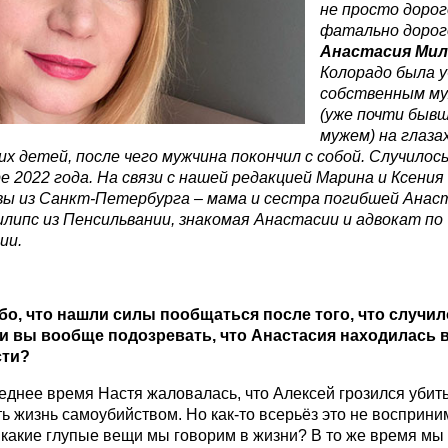
не просто дорог
фатально дорог
Анастасия Мил
Колорадо была 
собственным м
(уже почти быв
мужем) на глазах
х детей, после чего мужчина покончил с собой. Случилось
е 2022 года. На связи с нашей редакцией Марина и Ксения
вы из Санкт-Петербурга – мама и сестра погибшей Анаст
липс из Пенсильвании, знакомая Анастасии и адвокат по
ии.
о, что нашли силы пообщаться после того, что случил
и вы вообще подозревать, что Анастасия находилась 
сти?
еднее время Настя жаловалась, что Алексей грозился убить
ь жизнь самоубийством. Но как-то всерьёз это не восприни
 какие глупые вещи мы говорим в жизни? В то же время мы