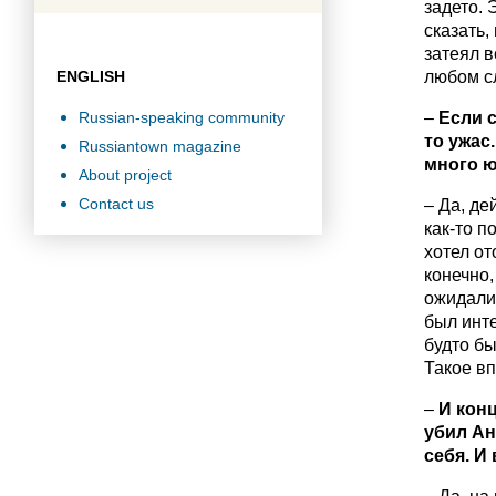
задето. 
сказать,
затеял в
ENGLISH
любом сл
Russian-speaking community
–
Если с
то ужас
Russiantown magazine
много ю
About project
Contact us
– Да, де
как-то п
хотел от
конечно,
ожидали,
был инте
будто бы
Такое вп
–
И
конц
убил Ан
себя. И 