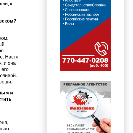
шли, к
овеком?
ком,
ый,
ию
е. Настя
, и она
 его
еливой.
вещи.
ным и
стить
о
еня,
льно