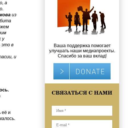
о, а
о.
кова
из
убита
ужем
шим
 у
 это в
Ваша поддержка помогает
улучшать наши медиапроекты.
Спасибо за ваш вклад!
асии, и
ось.
СВЯЗАТЬСЯ С НАМИ
в
 её и
малось.