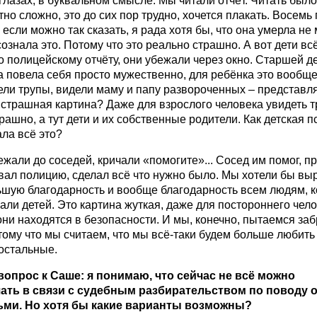
 глазах, в буквальном смысле. Мы читали отчёт. Читать было
но сложно, это до сих пор трудно, хочется плакать. Восемь 
 если можно так сказать, я рада хотя бы, что она умерла не 
сознала это. Потому что это реально страшно. А вот дети вс
 полицейскому отчёту, они убежали через окно. Старшей д
на повела себя просто мужественно, для ребёнка это вообще
ли трупы, видели маму и папу развороченных – представля
 страшная картина? Даже для взрослого человека увидеть т
рашно, а тут дети и их собственные родители. Как детская п
ла всё это?
жали до соседей, кричали «помогите»... Сосед им помог, п
вал полицию, сделал всё что нужно было. Мы хотели бы вы
ьшую благодарность и вообще благодарность всем людям, 
ли детей. Это картина жуткая, даже для постороннего чело
ни находятся в безопасности. И мы, конечно, пытаемся забр
тому что мы считаем, что мы всё-таки будем больше любить
остальные.
вопрос к Саше: я понимаю, что сейчас не всё можно
ать в связи с судебным разбирательством по поводу 
ьми. Но хотя бы какие варианты возможны?