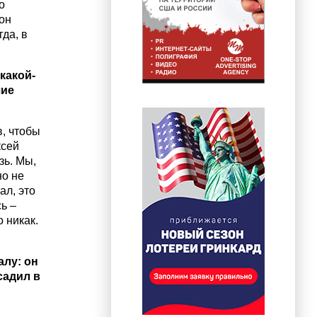
о
 он
гда, в
какой-
шие
в, чтобы
ксей
зь. Мы,
но не
ал, это
ь –
о никак.
алу: он
садил в