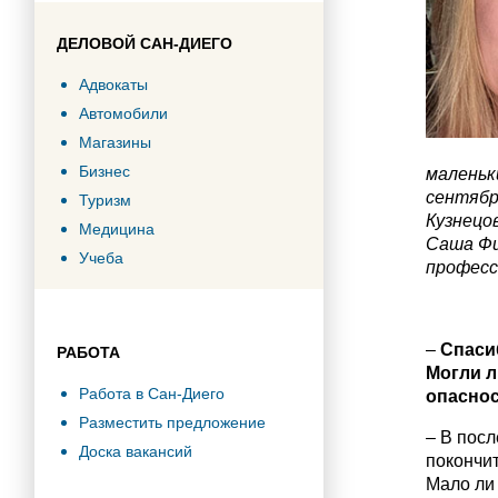
ДЕЛОВОЙ САН-ДИЕГО
Адвокаты
Автомобили
Магазины
Бизнес
маленьки
сентябр
Туризм
Кузнецо
Медицина
Саша Фи
Учеба
професс
–
Спасиб
РАБОТА
Могли л
Работа в Сан-Диего
опасно
Разместить предложение
– В посл
Доска вакансий
покончит
Мало ли