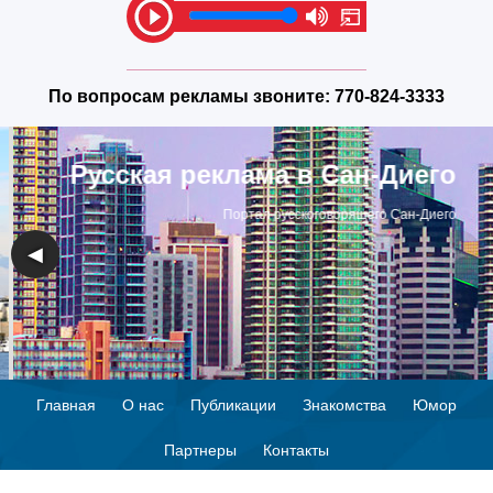
По вопросам рекламы звоните:
770-824-3333
Русская реклама в Сан-Диего
Портал русскоговорящего Сан-Диего
◀
▶
Главная
О нас
Публикации
Знакомства
Юмор
Партнеры
Контакты