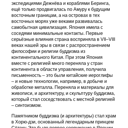
экспедициями Дежнёва и кораблями Беринга,
ещё только продвигалась по Амуру к будущим
восточным границам, а на островах в тех
восточных морях уже веками развивалась
самобытная цивилизация. Япония имела с
соседями минимальные контакты. Первые
серьёзные влияния страна восприняла в VII–VIII
веках нашей эры в связи с распространением
философии и религии буддизма из
континентального Китая. При этом Япония
вместе с религией много переняла у стран
континента в области управления, получила
письменность – это были китайские иероглифы
– и новые технологии, например, в добыче и
обработке металла. Переняла и материалы для
живописи, и архитектуру, и скульптуру буддизма,
который стал соседствовать с местной религией
– синтоизмом.
Памятником буддизма (и архитектуры) стал храм
в Хорю-дзи, основанный легендарным принцем
Сётоку. Это было первое сооружение в Японии,