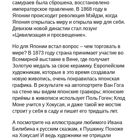
самураев была сброшена, восстановлено
императорское правление. В 1868 году в
Японии происходит революция Мэйдзи, когда
Япония открылась миру и открыла мир для себя.
Девизом новой династии стал лозунг
«Цивилизация и просвещение».
Но для Японии встал вопрос – чем торговать в
мире? В 1873 году страна принимает участие во
Всемирной выставке в Вене, где получает
Золотую медаль за свою керамику. Европейским
художникам, которые в это время создавали
новую живопись, очень понравилась японская
графика. В результате на автопортрете Ван Гога
на стене мы видим японские гравюры; японские
приёмы в живописи использует Поль Гоген; Клод
Моне учится у Хокусая, и даже такой же мостик
строит у себя в саду и пишет его тридцать лет.
А посмотрите на иллюстрации любимого Ивана
Билибина к русским сказкам, к Пушкину. Похоже
на Хокусая! И ведь художники не отрицали