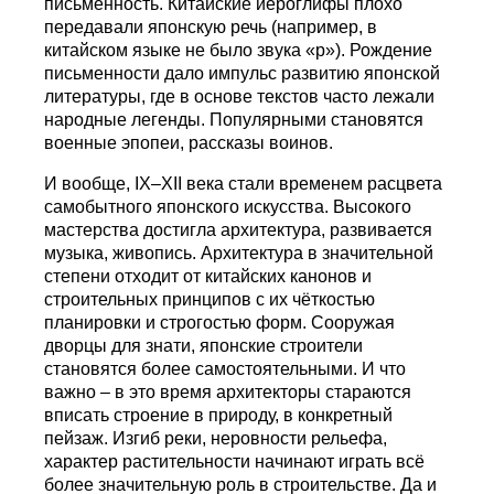
письменность. Китайские иероглифы плохо
передавали японскую речь (например, в
китайском языке не было звука «р»). Рождение
письменности дало импульс развитию японской
литературы, где в основе текстов часто лежали
народные легенды. Популярными становятся
военные эпопеи, рассказы воинов.
И вообще, IX–XII века стали временем расцвета
самобытного японского искусства. Высокого
мастерства достигла архитектура, развивается
музыка, живопись. Архитектура в значительной
степени отходит от китайских канонов и
строительных принципов с их чёткостью
планировки и строгостью форм. Сооружая
дворцы для знати, японские строители
становятся более самостоятельными. И что
важно – в это время архитекторы стараются
вписать строение в природу, в конкретный
пейзаж. Изгиб реки, неровности рельефа,
характер растительности начинают играть всё
более значительную роль в строительстве. Да и