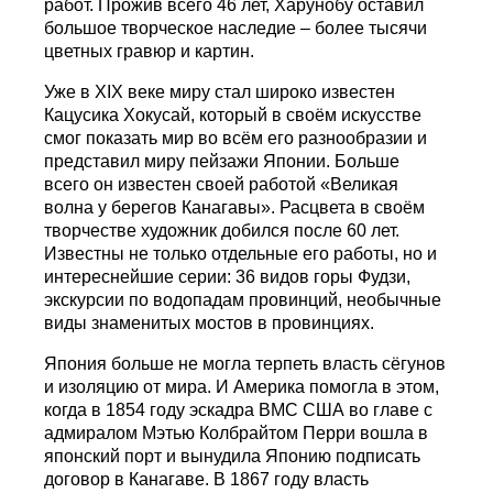
работ. Прожив всего 46 лет, Харунобу оставил
большое творческое наследие – более тысячи
цветных гравюр и картин.
Уже в XIX веке миру стал широко известен
Кацусика Хокусай, который в своём искусстве
смог показать мир во всём его разнообразии и
представил миру пейзажи Японии. Больше
всего он известен своей работой «Великая
волна у берегов Канагавы». Расцвета в своём
творчестве художник добился после 60 лет.
Известны не только отдельные его работы, но и
интереснейшие серии: 36 видов горы Фудзи,
экскурсии по водопадам провинций, необычные
виды знаменитых мостов в провинциях.
Япония больше не могла терпеть власть сёгунов
и изоляцию от мира. И Америка помогла в этом,
когда в 1854 году эскадра ВМС США во главе с
адмиралом Мэтью Колбрайтом Перри вошла в
японский порт и вынудила Японию подписать
договор в Канагаве. В 1867 году власть