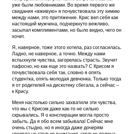
уже были любовниками. Во время первого же
свидания «вживую» я почувствовала эту химию
между нами, это притяжение. Крис вел себя как
настоящий мужчина, подчеркнуто вежливо,
засыпал комплиментами, но было видно, чего он
хочет.
Я, наверное, тоже этого хотела, раз согласилась.
Ладно, не наверное, а точно. Между нами
вспыхнули чувства, загорелась страсть. Звучит
пафосно, но как еще это назвать? С Крисом я
почувствовала себя так, словно я опять
студентка, опять молодая девчонка. Только тогда
я от родителей на дискотеку сбегала, а сейчас –
к Крису.
Меня настолько сильно захватили эти чувства,
что мы с Крисом даже как-то не сильно
скрывались. Я о конспирации могла просто
забыть. Да я обо всем забывала! Сейчас мне
очень стыдно, но я иногда даже дочерям
уделяла не столько внимания, сколько должна