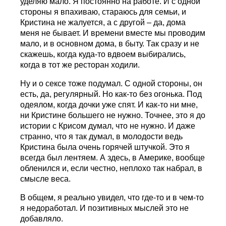
уделяю мало. Я постоянно на работе. И с одной
стороны я впахиваю, стараюсь для семьи, и
Кристина не жалуется, а с другой – да, дома
меня не бывает. И времени вместе мы проводим
мало, и в основном дома, в быту. Так сразу и не
скажешь, когда куда-то вдвоем выбирались,
когда в тот же ресторан ходили.
Ну и о сексе тоже подумал. С одной стороны, он
есть, да, регулярный. Но как-то без огонька. Под
одеялом, когда дочки уже спят. И как-то ни мне,
ни Кристине большего не нужно. Точнее, это я до
истории с Крисом думал, что не нужно. И даже
странно, что я так думал, в молодости ведь
Кристина была очень горячей штучкой. Это я
всегда был лентяем. А здесь, в Америке, вообще
обленился и, если честно, неплохо так набрал, в
смысле веса.
В общем, я реально увидел, что где-то и в чем-то
я недоработал. И позитивных мыслей это не
добавляло.