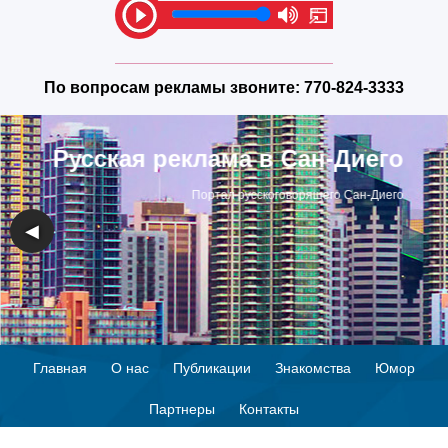
По вопросам рекламы звоните:
770-824-3333
Русская реклама в Сан-Диего
Портал русскоговорящего Сан-Диего
◀
▶
Главная
О нас
Публикации
Знакомства
Юмор
Партнеры
Контакты