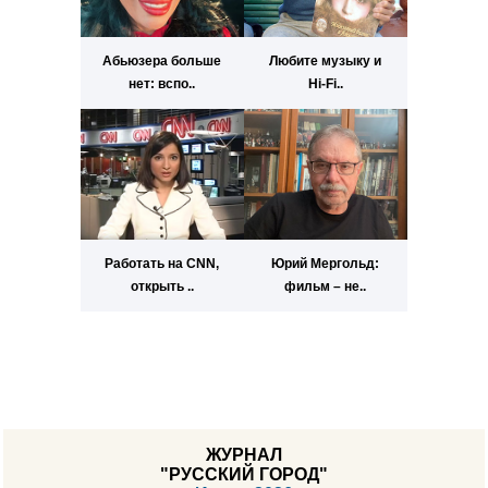
Абьюзера больше
Любите музыку и
нет: вспо..
Hi-Fi..
Работать на CNN,
Юрий Мергольд:
открыть ..
фильм – не..
ЖУРНАЛ
"РУССКИЙ ГОРОД"