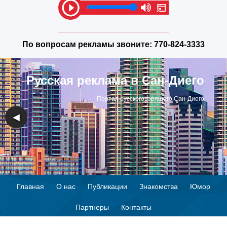
По вопросам рекламы звоните:
770-824-3333
Русская реклама в Сан-Диего
Портал русскоговорящего Сан-Диего
◀
▶
Главная
О нас
Публикации
Знакомства
Юмор
Партнеры
Контакты