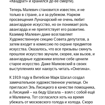
«Квадрат» и хранился до её смерти).
Теперь Малевич становится известен, и не
только в стране, а и за рубежом. Нарком
просвещения Луначарский не очень любит
авангардное искусство, но он понимает роль
авангарда и не препятствует его развитию.
Казимир Малевич даже возглавляет
Художественную секцию Совета депутатов, а
затем входит в комиссию по охране предметов
искусства. Оказалось, что все призывы скинуть
прошлое искусство звучали, скорее, как вызов, и
авангардные художники вполне себе ценили
старое искусство. Даже Маяковский в своих
выступлениях мог наизусть читать «Онегина».
К 1919 году в Витебске Марк Шагал создал
замечательное художественное училище. Он
пригласил Эль Лисицкого в качестве помощника,
а Лисицкий – на беду Шагала – взял с собой ещё
и Малевича. Тот согласился хоть на время
убежать от московского голода и холода. Скоро