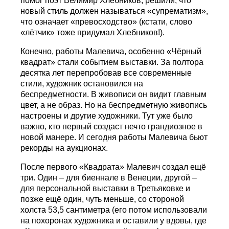
помог поэт Велимир Хлебников; решили, что
новый стиль должен называться «супрематизм»,
что означает «превосходство» (кстати, слово
«лётчик» тоже придумал Хлебников!).
Конечно, работы Малевича, особенно «Чёрный
квадрат» стали событием выставки. За полтора
десятка лет перепробовав все современные
стили, художник остановился на
беспредметности. В живописи он видит главным
цвет, а не образ. Но на беспредметную живопись
настроены и другие художники. Тут уже было
важно, кто первый создаст нечто грандиозное в
новой манере. И сегодня работы Малевича бьют
рекорды на аукционах.
После первого «Квадрата» Малевич создал ещё
три. Один – для биеннале в Венеции, другой –
для персональной выставки в Третьяковке и
позже ещё один, чуть меньше, со стороной
холста 53,5 сантиметра (его потом использовали
на похоронах художника и оставили у вдовы, где