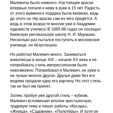
Малевича было немного. Настоящие краски
впервые попали к нему в руки в 15 лет. Радость
от этого маминого подарка была великая, ведь
до этого он тёр краски сам из чего придётся. А
ведь в этом возрасте многие уже в Академии
художеств учились! В 1895-96 годах он посещал
Киевскую рисовальную школу Н. И. Мурашко.
Несколько раз пытался поступить в московское
училище, но безуспешно.
Но работал Малевич много. Заниматься
живописью в конце XIX – начале ХХ века и не
попробовать стиль импрессионизм было
невозможно. Попробовал и Малевич, не хуже и
не лучше многих других. Друзья даже без его
ведома продали одну его картину. Но этот стиль
так не был им принят.
Затем, пробуя уже другой стиль – кубизм,
Малевич вспоминает вполне крестьянскую,
трудовую тему и пишет работы «Косарь»,
«Жница», «Садовник», «Полотёры». И хотя он