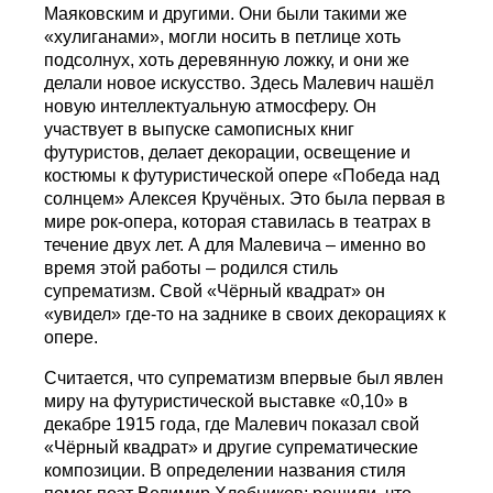
Маяковским и другими. Они были такими же
«хулиганами», могли носить в петлице хоть
подсолнух, хоть деревянную ложку, и они же
делали новое искусство. Здесь Малевич нашёл
новую интеллектуальную атмосферу. Он
участвует в выпуске самописных книг
футуристов, делает декорации, освещение и
костюмы к футуристической опере «Победа над
солнцем» Алексея Кручёных. Это была первая в
мире рок-опера, которая ставилась в театрах в
течение двух лет. А для Малевича – именно во
время этой работы – родился стиль
супрематизм. Свой «Чёрный квадрат» он
«увидел» где-то на заднике в своих декорациях к
опере.
Считается, что супрематизм впервые был явлен
миру на футуристической выставке «0,10» в
декабре 1915 года, где Малевич показал свой
«Чёрный квадрат» и другие супрематические
композиции. В определении названия стиля