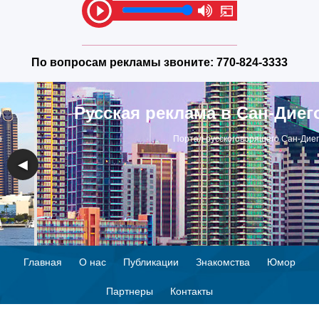
По вопросам рекламы звоните:
770-824-3333
Русская реклама в Сан-Диего
Портал русскоговорящего Сан-Диего
◀
▶
Главная
О нас
Публикации
Знакомства
Юмор
Партнеры
Контакты