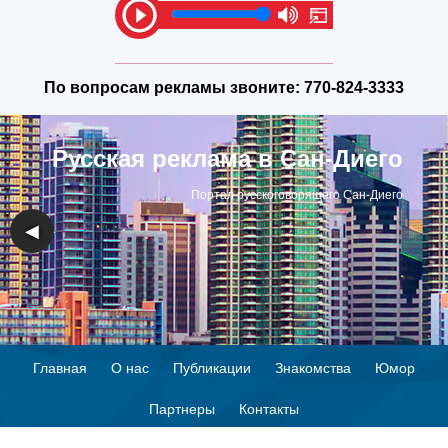
По вопросам рекламы звоните:
770-824-3333
Русская реклама в Сан-Диего
Портал русскоговорящего Сан-Диего
◀
▶
Главная
О нас
Публикации
Знакомства
Юмор
Партнеры
Контакты