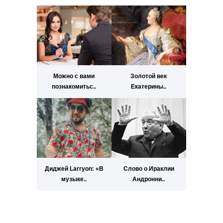
Можно с вами
Золотой век
познакомитьс..
Екатерины..
Диджей Larryon: «В
Слово о Ираклии
музыке..
Андронни..