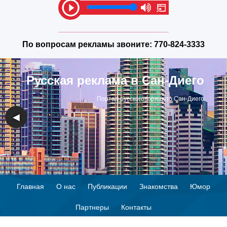
По вопросам рекламы звоните:
770-824-3333
Русская реклама в Сан-Диего
Портал русскоговорящего Сан-Диего
◀
▶
Главная
О нас
Публикации
Знакомства
Юмор
Партнеры
Контакты