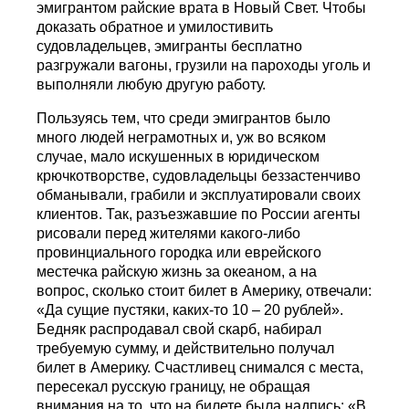
эмигрантом райские врата в Новый Свет. Чтобы
доказать обратное и умилостивить
судовладельцев, эмигранты бесплатно
разгружали вагоны, грузили на пароходы уголь и
выполняли любую другую работу.
Пользуясь тем, что среди эмигрантов было
много людей неграмотных и, уж во всяком
случае, мало искушенных в юридическом
крючкотворстве, судовладельцы беззастенчиво
обманывали, грабили и эксплуатировали своих
клиентов. Так, разъезжавшие по России агенты
рисовали перед жителями какого-либо
провинциального городка или еврейского
местечка райскую жизнь за океаном, а на
вопрос, сколько стоит билет в Америку, отвечали:
«Да сущие пустяки, каких-то 10 – 20 рублей».
Бедняк распродавал свой скарб, набирал
требуемую сумму, и действительно получал
билет в Америку. Счастливец снимался с места,
пересекал русскую границу, не обращая
внимания на то, что на билете была надпись: «В