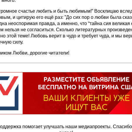
 много.
громное счастье любить и быть любимым!” Восклицаю вслед
вым, и цитирую его ещё раз: ”До сих пор о любви была ска
дна неоспоримая правда, а именно, что “тайна сия великая е
м нельзя не согласиться. Сколько литературных произведе
о этой теме! Любовь верит в чудо и требует чуда, и мы вер
чную силу.
иком Любви, дорогие читатели!
оддержка помогает улучшать наши медиапроекты. Спасибо