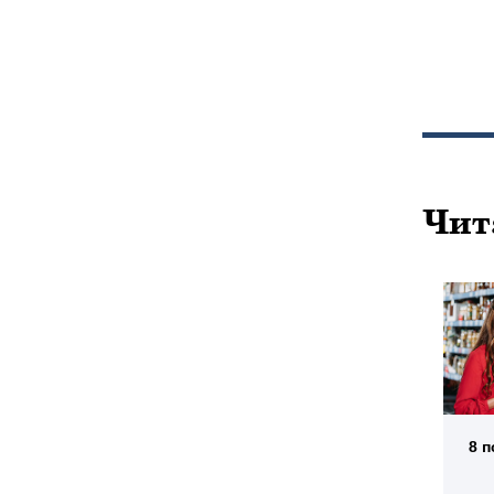
Чит
8 