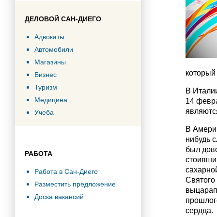
ДЕЛОВОЙ САН-ДИЕГО
Адвокаты
Автомобили
Магазины
который 
Бизнес
Туризм
В Италии
Медицина
14 февра
являютс
Учеба
В Амери
нибудь 
был дов
РАБОТА
стоивший
сахарно
Работа в Сан-Диего
Святого
Разместить предложение
выцарап
Доска вакансий
прошлог
сердца.