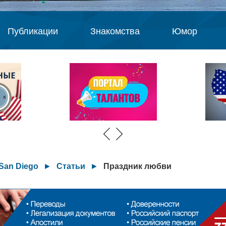
Публикации
Знакомства
Юмор
San Diego
►
Статьи
►
Праздник любви