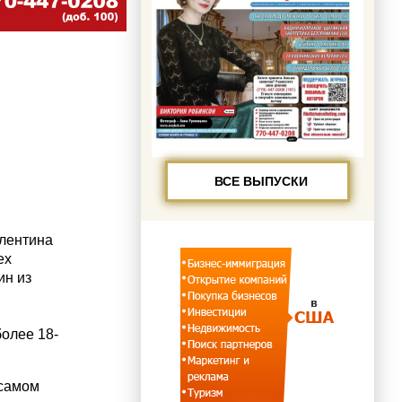
ВСЕ ВЫПУСКИ
лентина
ех
ин из
более 18-
 самом