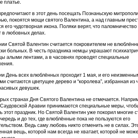
е платье.
редпочитают в этот день посещать Познаньскую митрополию
ью, покоятся мощи святого Валентина, а над главным пре
я его чудотворная икона. Поляки верят, что паломничество 
т в любовных делах.
ии Святой Валентин считается покровителем не влюблённых
ски больных. В честь праздника немцы украшают психиатри
цы алыми лентами, а в часовнях проводят специальные
жения.
ии День всех влюблённых проходит 1 мая, и его неизменны
и считаются цветущее дерево и “королева”, избранная из 
расивых девушек.
рых странах Дня Святого Валентина не отмечается. Наприм
 Саудовской Аравии принимаются специальные меры, чтоб
ь этот праздник. Но Святой Валентин уже покорил многие с
чередь и до тех, где влюблённые пока не пользуются его
ельством. Ведь саму любовь никто отменить не в силах. Эт
нная вещь, которой нам всегда не хватает, которой не мож