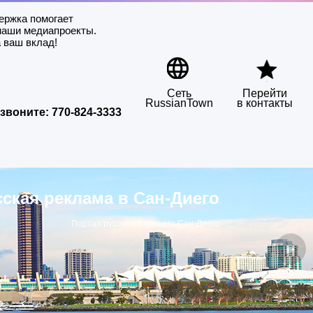
ержка помогает
наши медиапроекты.
 ваш вклад!
Сеть
Перейти
RussianTown
в контакты
звоните:
770-824-3333
сская реклама в Сан-Диего
Портал русскоговорящего Сан-Диего
▶