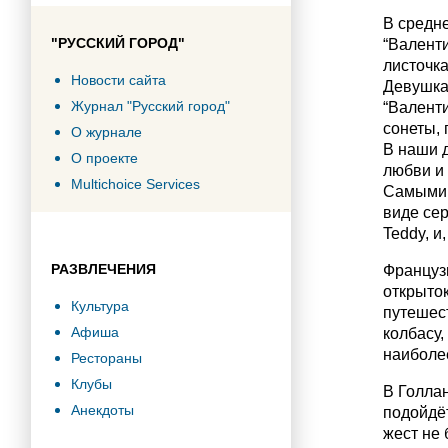
В средн
"РУССКИЙ ГОРОД"
“Валенти
листочка
Новости сайта
Девушка
Журнал "Русский город"
“Валенти
сонеты, 
О журнале
В наши 
О проекте
любви и
Multichoice Services
Самыми 
виде се
Teddy, и
РАЗВЛЕЧЕНИЯ
Француз
открыток
Культура
путешес
Афиша
колбасу,
наиболе
Рестораны
Клубы
В Голла
Анекдоты
подойдёт
жест не 