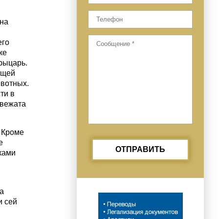
 на
его
ке
рыцарь.
ющей
ивотных.
ти в
двежата
 Кроме
е
ОТПРАВИТЬ
ками
я
а
и сей