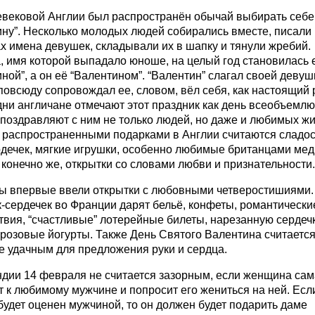
евековой Англии был распространён обычай выбирать себе
ну”. Несколько молодых людей собирались вместе, писали
х имена девушек, складывали их в шапку и тянули жребий.
, имя которой выпадало юноше, на целый год становилась 
ной”, а он её “Валентином”. “Валентин” слагал своей девуш
повсюду сопровождал ее, словом, вёл себя, как настоящий 
дни англичане отмечают этот праздник как день всеобъемл
 поздравляют с ним не только людей, но даже и любимых ж
распространенными подарками в Англии считаются сладос
рдечек, мягкие игрушки, особенно любимые британцами ме
, конечно же, открытки со словами любви и признательности.
ы впервые ввели открытки с любовными четверостишиями.
-сердечек во Франции дарят бельё, конфеты, романтически
твия, “счастливые” лотерейные билеты, нарезанную сердеч
 розовые йогурты. Также День Святого Валентина считаетс
е удачным для предложения руки и сердца.
ндии 14 февраля не считается зазорным, если женщина сам
 к любимому мужчине и попросит его жениться на ней. Есл
будет оценен мужчиной, то он должен будет подарить даме