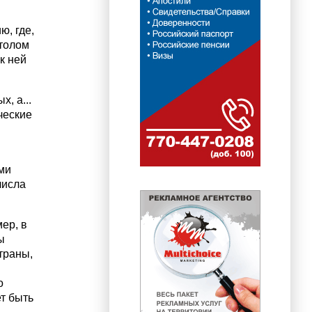
, где,
столом
к ней
, а...
ческие
ми
числа
ер, в
ы
траны,
о
ет быть