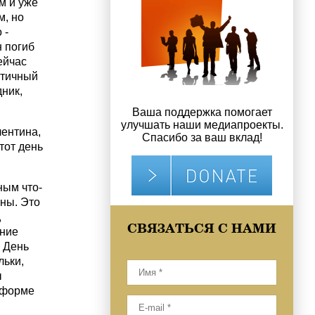
м и уже
м, но
 -
 погиб
ейчас
нтичный
ник,
Ваша поддержка помогает
улучшать наши медиапроекты.
лентина,
Спасибо за ваш вклад!
тот день
ным что-
ны. Это
,
СВЯЗАТЬСЯ С НАМИ
ание
 День
льки,
ы
 форме