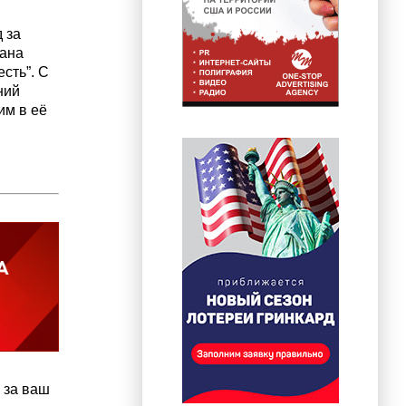
 за
зана
сть”. С
ний
им в её
 за ваш