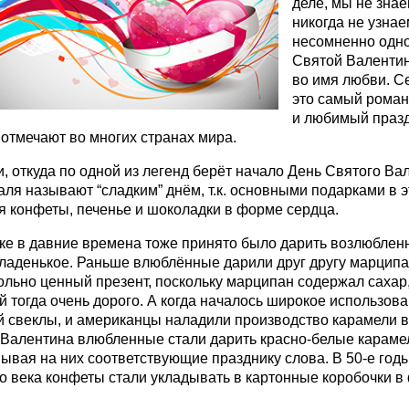
деле, мы не знае
никогда не узнае
несомненно одно
Святой Валентин
во имя любви. С
это самый рома
и любимый празд
отмечают во многих странах мира.
, откуда по одной из легенд берёт начало День Святого Ва
ля называют “сладким” днём, т.к. основными подарками в э
я конфеты, печенье и шоколадки в форме сердца.
ке в давние времена тоже принято было дарить возлюблен
сладенькое. Раньше влюблённые дарили друг другу марципа
ольно ценный презент, поскольку марципан содержал сахар
 тогда очень дорого. А когда началось широкое использов
й свеклы, и американцы наладили производство карамели в
 Валентина влюбленные стали дарить красно-белые караме
ывая на них соответствующие празднику слова. В 50-е год
о века конфеты стали укладывать в картонные коробочки в