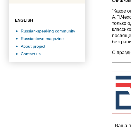
слишком
“Какое о
А.П.Чехо
ENGLISH
только о
классико
Russian-speaking community
посвящен
Russiantown magazine
безграни
About project
С праздн
Contact us
Ваша п