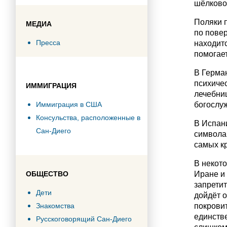
шёлково
Поляки п
МЕДИА
по повер
Пресса
находитс
помогае
В Герман
психиче
ИММИГРАЦИЯ
лечебни
Иммиграция в США
богослу
Консульства, расположенные в
В Испан
Сан-Диего
символам
самых к
В некото
ОБЩЕСТВО
Иране и
запретит
Дети
дойдёт о
Знакомства
покровит
единстве
Русскоговорящий Сан-Диего