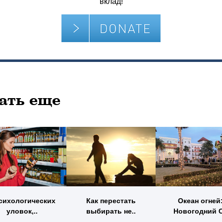
вклад!
ать еще
психологических
Как перестать
Океан огней
уловок,..
выбирать не..
Новогодний С