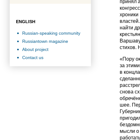
принял 
конгресс
хроники 
властей.
ENGLISH
найти д
Russian-speaking community
крестьян
Варшаву.
Russiantown magazine
стихов. 
About project
Contact us
«Пору ок
за этим
в концла
сделанно
расстрел
снова сх
обречённ
шее. Пе
Губернию
пригоди
бездомн
мысли о 
работать