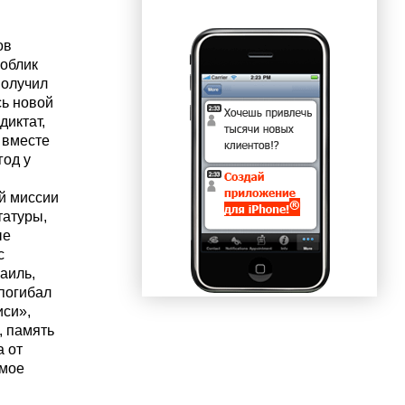
ов
 облик
получил
ь новой
диктат,
е вместе
год у
й миссии
татуры,
ые
с
аиль,
 погибал
иси»,
, память
а от
имое