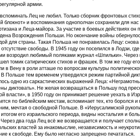
регулярной армии.
 вспоминать Лец не любил. Только сборник фронтовых стих
й блокнот» и воспоминания однополчан сохранили для нас
тизана и Леца-майора. За участие в боевых действиях он 
рдена Возрождения Польши. Но окончание войны обернулос
ой для страны. Такая Польша не понравилась Лецу: снова 
 отсутствие свободы. В 1945 году он поселился в Лодзи, гд
ями возродил любимый поляками журнал «Шпильки». Через 
ел томик сатирических стихов и фрашек. В том же году его
и в Вену в роли атташе по вопросам культуры политическо
 В Польше тем временем утвердился режим партийной дик
лось одно из саркастических выражений Леца: «Неграмотн
ны диктовать». Не желая возвращаться в Польшу под прес
й власти», в 1950 году он принимает решение уехать в Изр
ается по библейским местам, вспоминает тех, кто боролся и
 ним, мечтая о свободной Польше. В «Иерусалимской рукоп
итогом его израильского периода, видны ностальгия и боль
 Через два года Лец всё же возвращается и получает сполн
ольских властей за инакомыслие, независимость и неукрот
ие к свободе. Ему было негласно запрещено печататься.