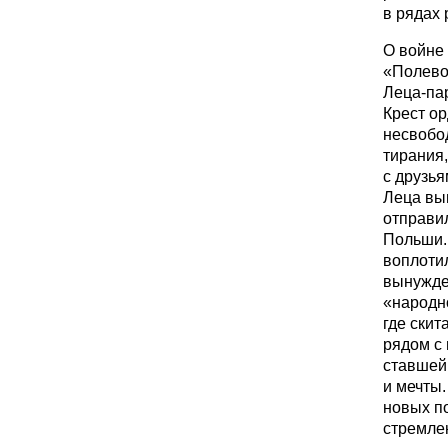
в рядах 
О войне
«Полево
Леца-пар
Крест о
несвобод
тирания,
с друзь
Леца выш
отправил
Польши.
воплоти
вынужде
«народно
где скит
рядом с
ставшей 
и мечты.
новых п
стремлен