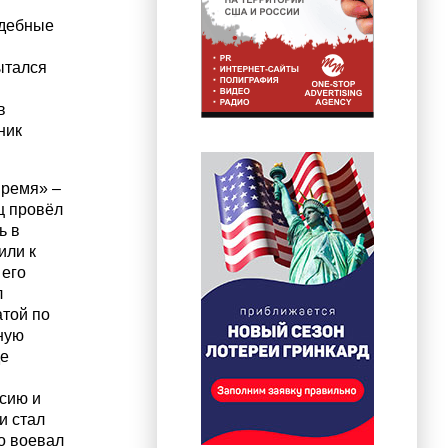
удебные
ытался
в
ник
время» –
ц провёл
ь в
или к
 его
л
атой по
ную
де
сию и
и стал
о воевал