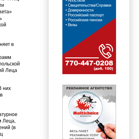
ти
вета»
ь
кой
няет в
грамм
польской
ий Леца
В них
 в
атурное
м Леца,
ений (в
ец