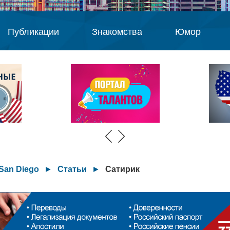
Публикации
Знакомства
Юмор
San Diego
►
Статьи
►
Сатирик