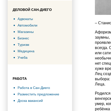
ДЕЛОВОЙ САН-ДИЕГО
Адвокаты
– Стани
Автомобили
Магазины
Афоризм
заумны, 
Бизнес
проявле
Туризм
всегда. 
Медицина
или сати
Учеба
необычну
нет спец
хуже вре
Лец созд
РАБОТА
выбора:
Леца.
Работа в Сан-Диего
Родился 
Разместить предложение
венгерск
Доска вакансий
умер, ко
ребёнка