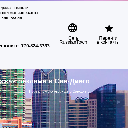
ержка помогает
наши медиапроекты.
 ваш вклад!
Сеть
Перейти
RussianTown
в контакты
звоните:
770-824-3333
сская реклама в Сан-Диего
Портал русскоговорящего Сан-Диего
▶