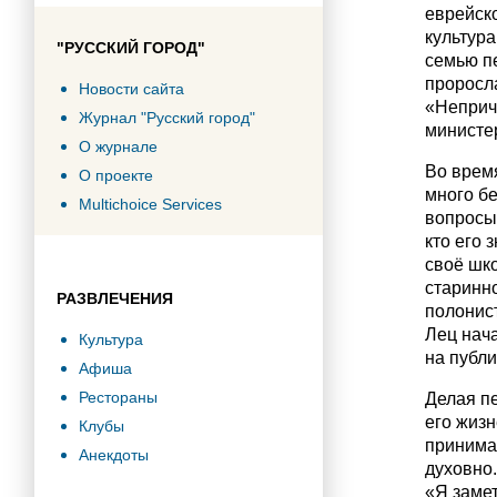
еврейско
культур
"РУССКИЙ ГОРОД"
семью пе
проросла
Новости сайта
«Неприч
Журнал "Русский город"
министер
О журнале
Во врем
О проекте
много б
Multichoice Services
вопросы»
кто его 
своё шк
старинно
РАЗВЛЕЧЕНИЯ
полонист
Лец нача
Культура
на публи
Афиша
Рестораны
Делая пе
его жиз
Клубы
принимал
Анекдоты
духовно
«Я замет