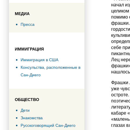
начал из
целиком
МЕДИА
помимо 
фрашки. 
Пресса
гордост
культиви
определ
себе при
ИММИГРАЦИЯ
пикантн
Лец нере
Иммиграция в США
фрашки»
Консульства, расположенные в
нашлось
Сан-Диего
Фрашки 
уже чувс
остроте.
ОБЩЕСТВО
поэтичес
литерату
Дети
кабаре «
Знакомства
«маленьк
глазах в
Русскоговорящий Сан-Диего