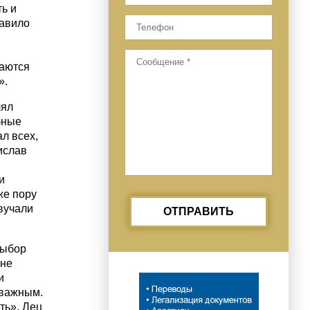
ь и
тавило
аются
».
лял
бные
л всех,
ислав
и
же пору
звучали
ОТПРАВИТЬ
Выбор
 не
и
 важным.
ть». Лец