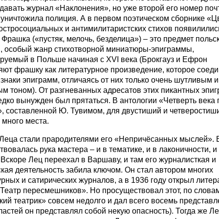
давать журнал «Наклонения», но уже второй его номер поч
 уничтожила полиция. А в первом поэтическом сборнике «Ц
остросоциальных и антимилитаристских стихов появилилис
Фрашка («пустяк, мелочь, безделица») – это предмет польс
и, особый жанр стихотворной миниатюры-эпиграммы,
руемый в Польше начиная с XVI века (Брокгауз и Ефрон
яют фрашку как литературное произведение, которое соеди
знаки эпиграмм, отличаясь от них только очень шутливым и
ым тоном). От разгневанных адресатов этих пикантных эпи
дко вынужден был прятаться. В антологии «Четверть века 
, составленной Ю. Тувимом, для двустиший и четверостиш
 много места.
Леца стали прародителями его «Непричёсанных мыслей». 
твовалась рука мастера – и в тематике, и в лаконичности, и
 Вскоре Лец переехал в Варшаву, и там его журналисткая и
кая деятельность забила ключом. Он стал автором многих
рных и сатирических журналов, а в 1936 году открыл литер
Театр пересмешников». Но просуществовал этот, по слова
ий театрик» совсем недолго и дал всего восемь представл
ластей он представлял собой некую опасность). Тогда же Л