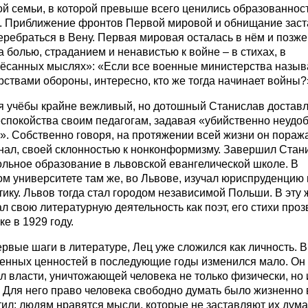
й семьи, в которой превыше всего ценились образованност
а. Приближение фронтов Первой мировой и обнищание зас
ребраться в Вену. Первая мировая осталась в нём и позже
 болью, страданием и ненавистью к войне – в стихах, в
ёсанных мыслях»: «Если все военные министерства назыв
ствами обороны, интересно, кто же тогда начинает войны?
я учёбы крайне вежливый, но дотошный Станислав достав
еспокойства своим педагогам, задавая «убийственно неудо
. Собственно говоря, на протяжении всей жизни он поража
знал, своей склонностью к нонконформизму. Завершил Стан
ольное образование в львовской евангелической школе. В
м университете там же, во Львове, изучал юриспруденцию 
ику. Львов тогда стал городом независимой Польши. В эту 
л свою литературную деятельность как поэт, его стихи про
ке в 1929 году.
рвые шаги в литературе, Лец уже сложился как личность. 
ненных ценностей в последующие годы изменился мало. Он
 власти, уничтожающей человека не только физически, но 
. Для него право человека свободно думать было жизненно
ил: людям нравятся мысли, которые не заставляют их дума