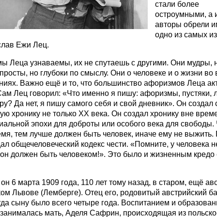
стали более
остроумными, а 
авторы обрели и
одно из самых и
слав Ежи Лец.
ы Леца узнаваемы, их не спутаешь с другими. Они мудры, 
просты, но глубоки по смыслу. Они о человеке и о жизни во 
ниях. Важно ещё и то, что большинство афоризмов Леца ак
Сам Лец говорил: «Что именно я пишу: афоризмы, пустяки, 
ру? Да нет, я пишу самого себя и свой дневник». Он создал
ю хронику не только ХХ века. Он создал хронику вне време
иальной эпохи для доброты или особого века для свободы.
мя, тем лучше должен быть человек, иначе ему не выжить. 
ал общечеловеческий кодекс чести. «Помните, у человека н
 он должен быть человеком!». Это было и жизненным кредо
он 6 марта 1909 года, 110 лет тому назад, в старом, ещё ав
ом Львове (Лемберге). Отец его, родовитый австрийский ба
гда сыну было всего четыре года. Воспитанием и образова
 занималась мать, Аделя Сафрин, происходящая из польско