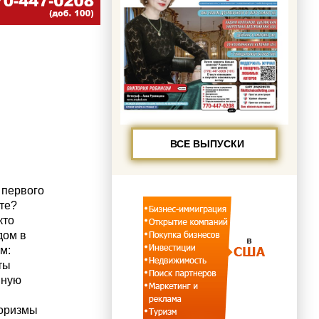
ВСЕ ВЫПУСКИ
 первого
те?
кто
дом в
м:
ты
нную
форизмы