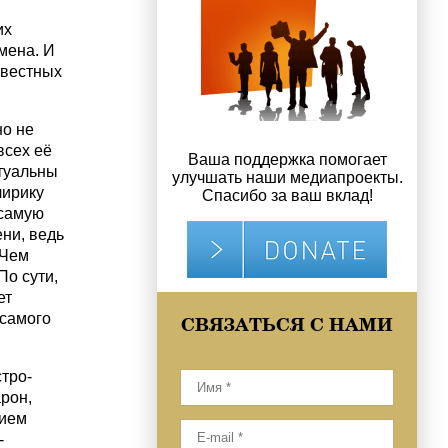
их
мена. И
звестных
но не
всех её
Ваша поддержка помогает
туальны
улучшать наши медиапроекты.
лирику
Спасибо за ваш вклад!
 самую
ни, ведь
 Чем
По сути,
ет
 самого
СВЯЗАТЬСЯ С НАМИ
стро-
рон,
нием
-