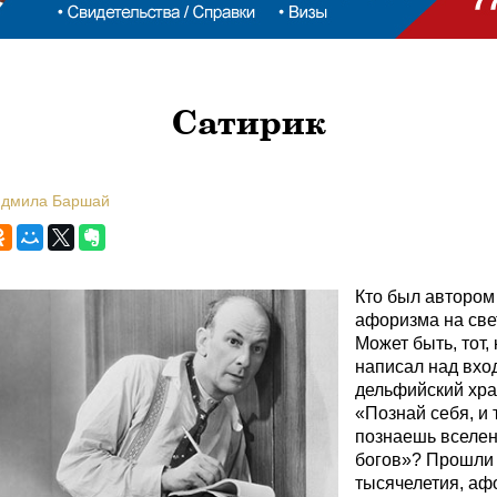
Сатирик
юдмила Баршай
Кто был автором
афоризма на све
Может быть, тот, 
написал над вхо
дельфийский хра
«Познай себя, и 
познаешь вселе
богов»? Прошли
тысячелетия, а