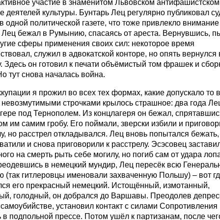
активное участие в знаменитом Львовском антифашистском
е деятелей культуры. Бунтарь Лец регулярно публиковал с
в одной политической газете, что тоже привлекло внимание
 Лец бежал в Румынию, спасаясь от ареста. Вернувшись, п
ругие сферы применения своих сил: некоторое время
ствовал, служил в адвокатской конторе, но опять вернулся 
 Здесь он готовил к печати объёмистый том фрашек и сбор
Но тут снова началась война.
купации я прожил во всех тех формах, какие допускало то 
и невозмутимыми строчками крылось страшное: два года Ле
гере под Тернополем. Из концлагеря он бежал, спрятавшис
м им самим гробу. Его поймали, зверски избили и приговор
у, но расстрел откладывался. Лец вновь попытался бежать,
ватили и снова приговорили к расстрелу. Эсэсовец застави
ого на смерть рыть себе могилу, но погиб сам от удара лоп
реодевшись в немецкий мундир, Лец пересёк всю Генераль
 (так гитлеровцы именовали захваченную Польшу) – вот г
лся его прекрасный немецкий. Истощённый, измотанный,
ый, голодный, он добрался до Варшавы. Преодолев депрес
самоубийстве, установил контакт с силами Сопротивления 
 в подпольной прессе. Потом ушёл к партизанам, после чег