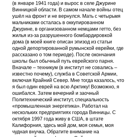
(в январе 1941 года) и вырос в селе Джурине
Винницкой области. В самом начале войны отец
ушёл на фронт и не вернулся. Мать с четырьмя
мальчиками осталась в оккупированном
Джурине, в организованном немцами гетто, без
жилья из-за разрушенного бомбардировкой
дома (в моей книге описан эпизод из статьи
одной депортированной румынской еврейки, где
рассказано о том периоде). После окончания
школы был обычный путь еврейского парня.
Вначале – техникум (в институт не совались –
известно почему), служба в Советской Армии,
включая Крайний Север. Мне тогда казалось, что
я был один еврей на всю Арктику! Возможно, я
ошибался. Затем вечерний и заочный
Политехнический институт, специальность
«промышленная энергетика». Работал на
нескольких предприятиях города Винницы. С
октября 1997 года живу в США, в штате
Калифорния, здесь мой дом, моя семья, моя
чудная внучка. Обратите внимание на