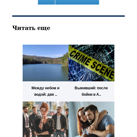
Читать еще
Между небом и
Выживший: после
водой: две ..
бойни в А..