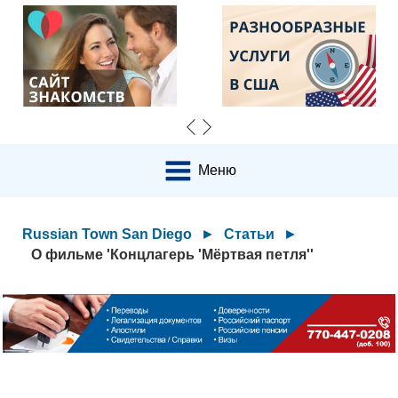
Меню
Russian Town San Diego
►
Статьи
►
О фильме 'Концлагерь 'Мёртвая петля''