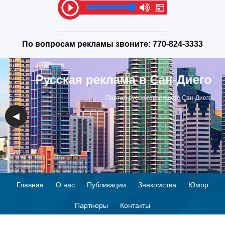
По вопросам рекламы звоните:
770-824-3333
Русская реклама в Сан-Диего
Портал русскоговорящего Сан-Диего
◀
▶
Главная
О нас
Публикации
Знакомства
Юмор
Партнеры
Контакты