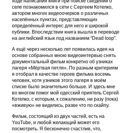
ходе написания книги при поиске сведений о
селе познакомился в сети с Сергеем Котелко,
автором многих видеоочерков о различных
населённых пунктах, представляющих
определённый интерес для него и широкой
публики. Впоследствии книга вышла в переводе
на английский язык под названием “Dead loop”.
А ещё через несколько лет появилась идея на
основе собранных мною видеоинтервью снять
документальный фильм конкретно об узниках
лагеря «Мёртвая петля». По разным критериям
я отобрал в качестве героев фильма восемь
человек, хотя узников этого лагеря в моём
списке было значительно больше. И здесь мне
во многом помог мой одесский приятель Сергей
Котелко, с которым, к сожалению, ни разу (пока)
«вживую» не виделись, разве что по скайпу.
Фильм, состоящий из двух частей, есть на
YouTube, и любой желающий может его
посмотреть. Я бесконечно счастлив, что,