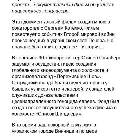
проект – документальный фильм
об узниках
нацистского концлагеря.
Этот документальный фильм создан мною в
соавторстве с Сергеем Котелко. Фильм
повествует о событиях Второй мировой войны,
произошедших в украинском селе Печера. Но
вначале была книга, а до неё – история...
В середине 90-х кинорежиссёр Стивен Спилберг
задумал и осуществил идею создания
глобального видеодокумента о холокосте и
организовал фонд «Пережившие Шоа».
Сотрудники фонда брали видеоинтервью у
бывших узников гетто и лагерей, у свидетелей,
служивших доказательствами
целенаправленного геноцида евреев. Фонд был
создан после оглушительного успеха фильма о
холокосте «Список Шиндлера».
В то время ваш покорный слуга жил в
украинском городе Виннице и по мере